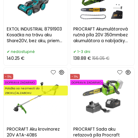
EXTOL INDUSTRIAL 8791903
PROCRAFT Akumulátorová
Kosačka na trávu aku
ručná píla 20V 350mmbez
Share20V, bez aku, priemer
akumulátora a nabíjačky
noža 43cm, bezuh.
PCA40/2
nedostupné
1-3 dni
140.25 €
138.88 €
156.05 €
- 11%
- 11%
DOPRAVA ZADARMO
DOPRAVA ZADARMO
Položka sa nezmestí do
ZBOXU/ALZABOXU
PROCRAFT Aku krovinorez
PROCRAFT Sada aku
20V ATA-40BS
reťazová píla Procraft