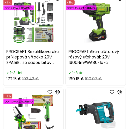
- 11%
- 11%
DOPRAVA ZADARMO
DOPRAVA ZADARMO
PROCRAFT Bezuhlíková aku
PROCRAFT Akumulátorový
príklepová vŕtačka 20V
rázový uťahovák 20V
SPA18BL so sadou bitov
1600NmPWA80-1b-c
DBS-101
1-3 dni
1-3 dni
172.15 €
193.43 €
169.16 €
190.07 €
- 11%
.
DOPRAVA ZADARMO