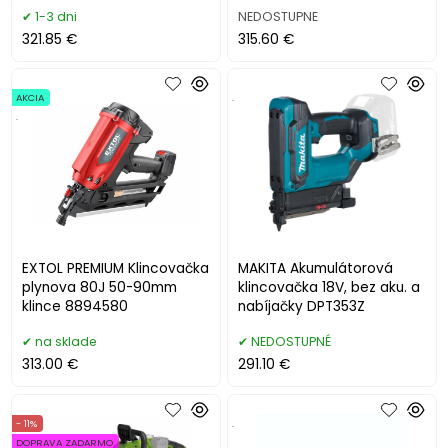
1-3 dni
NEDOSTUPNE
321.85 €
315.60 €
AKCIA
.
.
EXTOL PREMIUM Klincovačka
MAKITA Akumulátorová
plynova 80J 50-90mm
klincovačka 18V, bez aku. a
klince 8894580
nabíjačky DPT353Z
na sklade
NEDOSTUPNÉ
313.00 €
291.10 €
- 11%
.
DOPRAVA ZADARMO