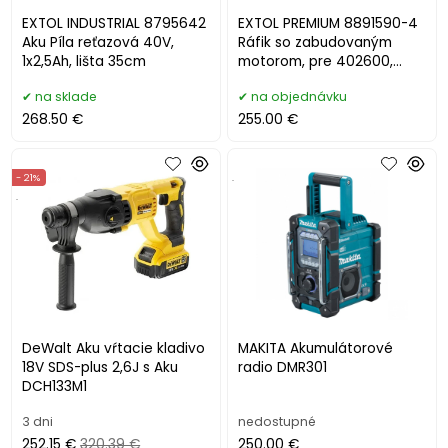
EXTOL INDUSTRIAL 8795642
EXTOL PREMIUM 8891590-4
Aku Píla reťazová 40V,
Ráfik so zabudovaným
1x2,5Ah, lišta 35cm
motorom, pre 402600,
8891590, 8891941
na sklade
na objednávku
268.50 €
255.00 €
- 21%
.
.
DeWalt Aku vŕtacie kladivo
MAKITA Akumulátorové
18V SDS-plus 2,6J s Aku
radio DMR301
DCH133M1
3 dni
nedostupné
252.15 €
320.39 €
250.00 €