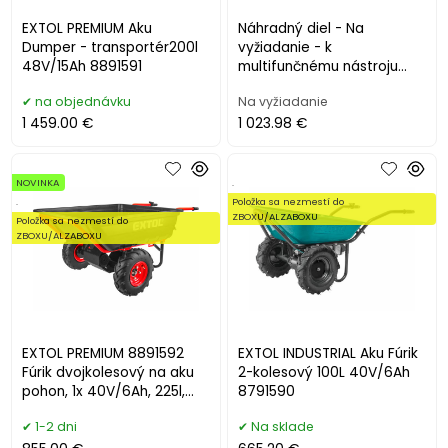
EXTOL PREMIUM Aku
Náhradný diel - Na
Dumper - transportér200l
vyžiadanie - k
48V/15Ah 8891591
multifunčnému nástroju
(8891842-43) 8891842-0
na objednávku
Na vyžiadanie
1 459.00 €
1 023.98 €
NOVINKA
.
.
Položka sa nezmestí do
ZBOXU/ALZABOXU
Položka sa nezmestí do
ZBOXU/ALZABOXU
EXTOL PREMIUM 8891592
EXTOL INDUSTRIAL Aku Fúrik
Fúrik dvojkolesový na aku
2-kolesový 100L 40V/6Ah
pohon, 1x 40V/6Ah, 225l,
8791590
max. 400kg
1-2 dni
Na sklade