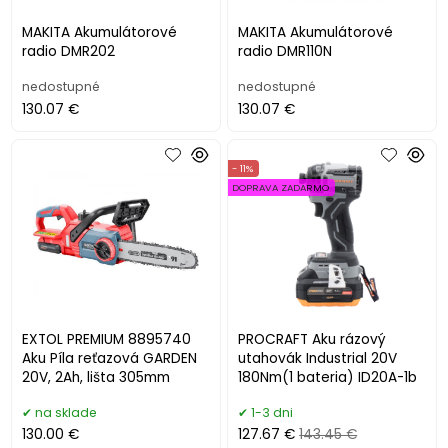
MAKITA Akumulátorové
MAKITA Akumulátorové
radio DMR202
radio DMR110N
nedostupné
nedostupné
130.07 €
130.07 €
- 11%
DOPRAVA ZADARMO
EXTOL PREMIUM 8895740
PROCRAFT Aku rázový
Aku Píla reťazová GARDEN
utahovák Industrial 20V
20V, 2Ah, lišta 305mm
180Nm(1 bateria) ID20A-1b
na sklade
1-3 dni
130.00 €
127.67 €
143.45 €