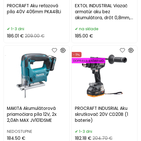
PROCRAFT Aku reťazová
EXTOL INDUSTRIAL Viazač
píla 40V 406mm PKA48Li
armatúr aku bez
akumulátora, drôt 0,8mm,
oko 8-34mm 8791861
1-3 dni
na sklade
186.01 €
209.00 €
185.00 €
.
- 11%
DOPRAVA ZADARMO
MAKITA Akumulátorová
PROCRAFT INDUSRIAL Aku
priamočiara píla 12V, 2x
skrutkovač 20V CD20B (1
2,0Ah MAX JV101DSME
baterie)
NEDOSTUPNE
1-3 dni
184.50 €
182.18 €
204.70 €