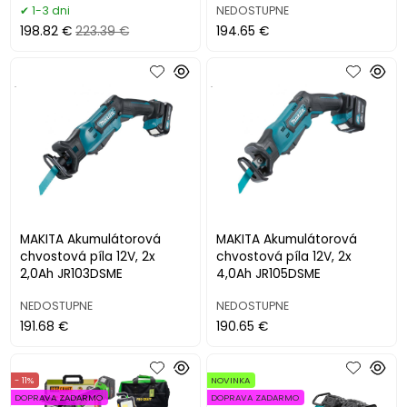
1-3 dni
NEDOSTUPNE
198.82 €
223.39 €
194.65 €
.
.
MAKITA Akumulátorová
MAKITA Akumulátorová
chvostová píla 12V, 2x
chvostová píla 12V, 2x
2,0Ah JR103DSME
4,0Ah JR105DSME
NEDOSTUPNE
NEDOSTUPNE
191.68 €
190.65 €
- 11%
NOVINKA
DOPRAVA ZADARMO
DOPRAVA ZADARMO