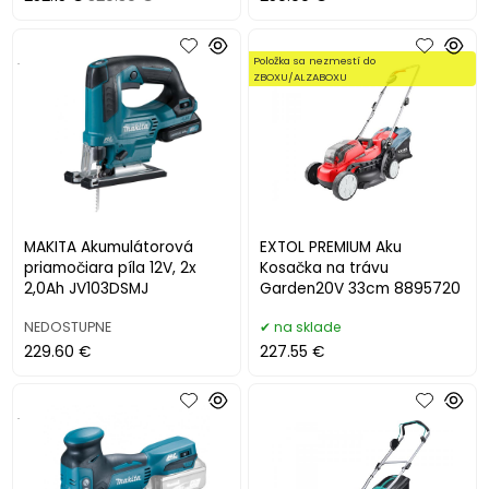
.
Položka sa nezmestí do
ZBOXU/ALZABOXU
MAKITA Akumulátorová
EXTOL PREMIUM Aku
priamočiara píla 12V, 2x
Kosačka na trávu
2,0Ah JV103DSMJ
Garden20V 33cm 8895720
NEDOSTUPNE
na sklade
229.60 €
227.55 €
.