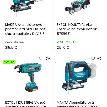
MAKITA Akumulátorová
EXTOL INDUSTRIAL Aku
priamočiara píla 18V, bez
Kosačka na trávu bez aku
aku. a nabíjačky DJV181Z
8795631
nedostupné
NEDOSTUPNE
215.15 €
215.10 €
NOVINKA
.
EXTOL INDUSTRIAL Viazač
MAKITA Akumulátorová