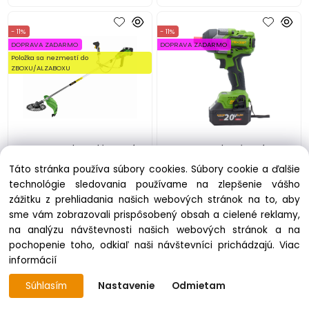
- 11%
- 11%
DOPRAVA ZADARMO
DOPRAVA ZADARMO
Položka sa nezmestí do
ZBOXU/ALZABOXU
PROCRAFT Akumulátorový
PROCRAFT Aku rázový
krovinorez 20V ATA-40/2
uťahovák 20V 850Nm
Táto stránka používa súbory cookies. Súbory cookie a ďalšie
PWA36-1B-C
technológie sledovania používame na zlepšenie vášho
zážitku z prehliadania našich webových stránok na to, aby
1-3 dni
1-3 dni
sme vám zobrazovali prispôsobený obsah a cielené reklamy,
127.64 €
143.42 €
123.99 €
139.32 €
na analýzu návštevnosti našich webových stránok a na
pochopenie toho, odkiaľ naši návštevníci prichádzajú.
Viac
- 11%
.
informácií
DOPRAVA ZADARMO
Položka sa nezmestí do
Súhlasím
Nastavenie
Odmietam
ZBOXU/ALZABOXU