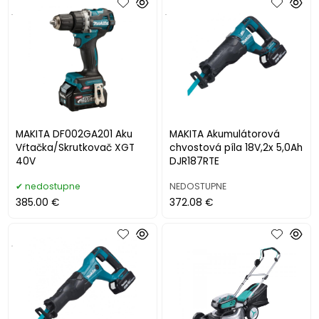
.
.
MAKITA DF002GA201 Aku
MAKITA Akumulátorová
Vŕtačka/Skrutkovač XGT
chvostová píla 18V,2x 5,0Ah
40V
DJR187RTE
nedostupne
NEDOSTUPNE
385.00 €
372.08 €
.