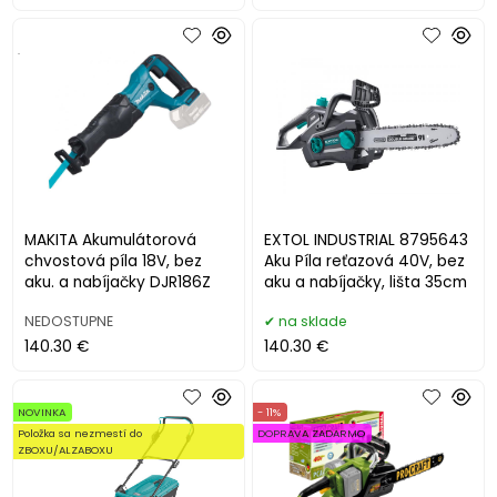
.
MAKITA Akumulátorová
EXTOL INDUSTRIAL 8795643
chvostová píla 18V, bez
Aku Píla reťazová 40V, bez
aku. a nabíjačky DJR186Z
aku a nabíjačky, lišta 35cm
NEDOSTUPNE
na sklade
140.30 €
140.30 €
NOVINKA
- 11%
Položka sa nezmestí do
DOPRAVA ZADARMO
ZBOXU/ALZABOXU