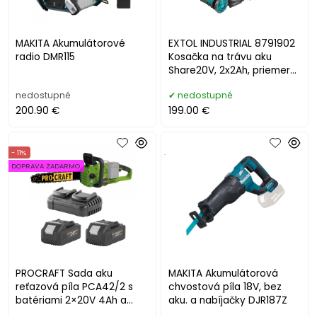
MAKITA Akumulátorové
EXTOL INDUSTRIAL 8791902
radio DMR115
Kosačka na trávu aku
Share20V, 2x2Ah, priemer
noža 43cm, bezuh.
nedostupné
nedostupné
200.90 €
199.00 €
- 11%
.
DOPRAVA ZADARMO
PROCRAFT Sada aku
MAKITA Akumulátorová
reťazová píla PCA42/2 s
chvostová píla 18V, bez
batériami 2×20V 4Ah a
aku. a nabíjačky DJR187Z
nabíjačkou 20/2