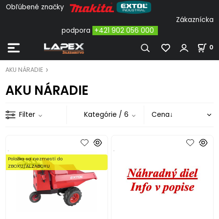
Obľúbené značky
Zákaznícka
podpora
+421 902 056 000
0
AKU NÁRADIE
AKU NÁRADIE
Filter
Kategórie
/ 6
.
.
Položka sa nezmestí do
ZBOXU/ALZABOXU