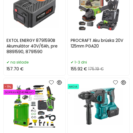
EXTOL ENERGY 8791590B
PROCRAFT Aku brúska 20V
Akumulátor 40V/6Ah, pre
125mm PGA20
8891590, 8791590
na sklade
1-3 dni
157.70 €
155.92 €
175.19 €
- 11%
AKCIA
DOPRAVA ZADARMO
.