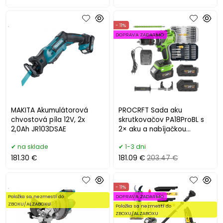
.
- 11%
DOPRAVA ZADARMO
MAKITA Akumulátorová
PROCRFT Sada aku
chvostová píla 12V, 2x
skrutkovačov PA18ProBL s
2,0Ah JR103DSAE
2× aku a nabíjačkou
20 V/1 A + sada bitov BS-37
na sklade
1-3 dni
181.30 €
181.09 €
203.47 €
.
- 11%
Položka sa nezmestí do
DOPRAVA ZADARMO
ZBOXU/ALZABOXU
Položka sa nezmestí do
ZBOXU/ALZABOXU