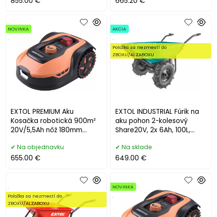
855.00 €
665.20 €
NOVINKA
AKCIA
.
.
Položka sa nezmestí do
ZBOXU/ALZABOXU
EXTOL PREMIUM Aku
EXTOL INDUSTRIAL Fúrik na
Kosačka robotická 900m²
aku pohon 2-kolesový
20V/5,5Ah nôž 180mm
Share20V, 2x 6Ah, 100L,
8895651
max. 260kg 8791940
Na objednavku
Na sklade
655.00 €
649.00 €
.
NOVINKA
Položka sa nezmestí do
.
ZBOXU/ALZABOXU