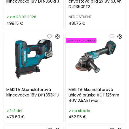
klincovačka 18V DFN350RFJ
chvostová píla 2x18V 5,0Ah
DJR360PT2
od 28.02.2026
NEDOSTUPNE
498.15 €
481.75 €
.
DOPRAVA ZADARMO
.
MAKITA Akumulátorová
MAKITA Akumulátorová
klincovačka 18V DPT353RFJ
uhlová brúska XGT 125mm
40V 2,5Ah Li-ion
GA005GD201
1-3 dni
na sklade
475.60 €
452.95 €