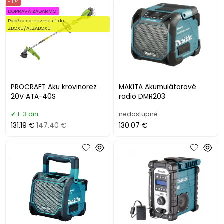
- 11%
.
DOPRAVA ZADARMO
Položka sa nezmestí do
ZBOXU/ALZABOXU
PROCRAFT Aku krovinorez
MAKITA Akumulátorové
20V ATA-40S
radio DMR203
1-3 dni
nedostupné
131.19 €
147.40 €
130.07 €
.
.