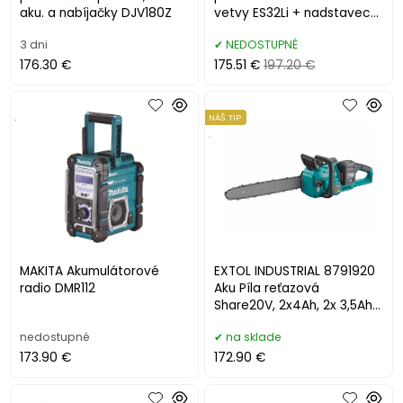
aku. a nabíjačky DJV180Z
vetvy ES32Li + nadstavec
EP2.0R
3 dni
NEDOSTUPNÉ
176.30 €
175.51 €
197.20 €
.
NÁŠ TIP
.
MAKITA Akumulátorové
EXTOL INDUSTRIAL 8791920
radio DMR112
Aku Píla reťazová
Share20V, 2x4Ah, 2x 3,5Ah
nabíjačka, lišta 30cm
nedostupné
na sklade
173.90 €
172.90 €