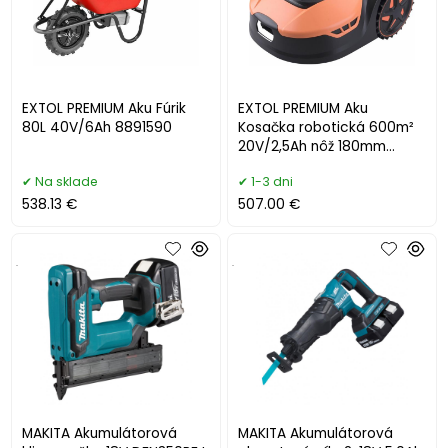
EXTOL PREMIUM Aku Fúrik
EXTOL PREMIUM Aku
80L 40V/6Ah 8891590
Kosačka robotická 600m²
20V/2,5Ah nôž 180mm
8895650
Na sklade
1-3 dni
538.13 €
507.00 €
.
.
MAKITA Akumulátorová
MAKITA Akumulátorová