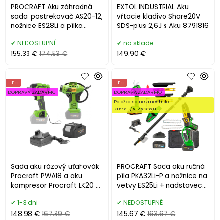
PROCRAFT Aku záhradná
EXTOL INDUSTRIAL Aku
sada: postrekovač AS20-12,
vŕtacie kladivo Share20V
nožnice ES28Li a pílka
SDS-plus 2,6J s Aku 8791816
PKA32Li-P
NEDOSTUPNÉ
na sklade
155.33 €
174.53 €
149.90 €
- 11%
- 11%
DOPRAVA ZADARMO
DOPRAVA ZADARMO
Položka sa nezmestí do
ZBOXU/ALZABOXU
Sada aku rázový uťahovák
PROCRAFT Sada aku ručná
Procraft PWA18 a aku
píla PKA32Li-P a nožnice na
kompresor Procraft LK20 s
vetvy ES25Li + nadstavec
batériou a nabíjačkou
EP2.0R
1-3 dni
NEDOSTUPNÉ
148.98 €
167.39 €
145.67 €
163.67 €