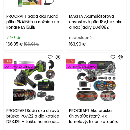
PROCRAFT Sada aku ručná
MAKITA Akumulátorová
pílka PKA16bb a nožnice na
chvostová píla 18V,bez aku.
konáre ES16Li1B
a nabíjačky DJR188Z
1-3 dni
nedostupné
166.35 €
186.91 €
163.90 €
- 11%
- 11%
DOPRAVA ZADARMO
DOPRAVA ZADARMO
PROCRAFTSada aku uhlová
PROCRAFT Aku bruska
brúska PGA22 a dia kotúče
úhlová10x řezný, 4x
DS3.125 + taška na náradie
lamelový, 5x br. kotouče,
+ 2× batérie
rychlo. matice SAG125