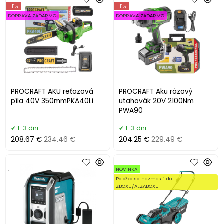
- 11%
- 11%
DOPRAVA ZADARMO
DOPRAVA ZADARMO
PROCRAFT AKU reťazová
PROCRAFT Aku rázový
píla 40V 350mmPKA40Li
utahovák 20V 2100Nm
PWA90
1-3 dni
1-3 dni
208.67 €
234.46 €
204.25 €
229.49 €
.
NOVINKA
Položka sa nezmestí do
ZBOXU/ALZABOXU