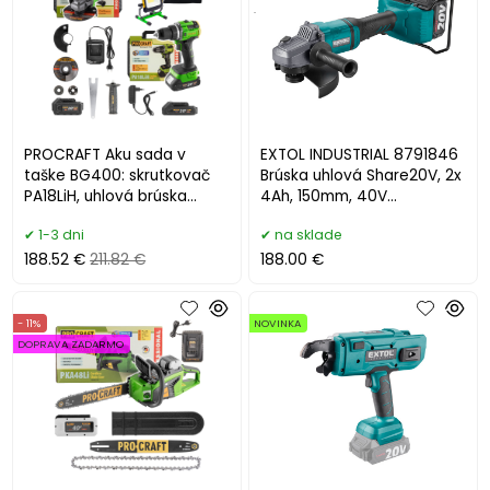
.
PROCRAFT Aku sada v
EXTOL INDUSTRIAL 8791846
taške BG400: skrutkovač
Brúska uhlová Share20V, 2x
PA18LiH, uhlová brúska
4Ah, 150mm, 40V
PGA22, reflektor LP20
bezuhlíkový motor
1-3 dni
na sklade
188.52 €
211.82 €
188.00 €
- 11%
NOVINKA
DOPRAVA ZADARMO