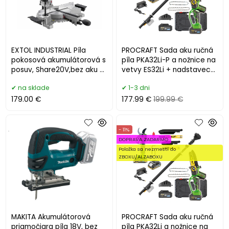
EXTOL INDUSTRIAL Píla
PROCRAFT Sada aku ručná
pokosová akumulátorová s
píla PKA32Li-P a nožnice na
posuv, Share20V,bez aku a
vetvy ES32Li + nadstavec
nabíjačky 8791827
EP3.0R
na sklade
1-3 dni
179.00 €
177.99 €
199.99 €
.
- 11%
DOPRAVA ZADARMO
Položka sa nezmestí do
ZBOXU/ALZABOXU
MAKITA Akumulátorová
PROCRAFT Sada aku ručná
priamočiara píla 18V, bez
píla PKA32Li a nožnice na