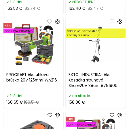
1-3 dni
NEDOSTUPNÉ
163.53 €
183.74 €
162.40 €
182.47 €
- 11%
.
DOPRAVA ZADARMO
Položka sa nezmestí do
ZBOXU/ALZABOXU
PROCRAFT Aku uhlová
EXTOL INDUSTRIAL Aku
brúska 20V 125mmPWA216
Kosačka strunová
Share20V 38cm 8791900
1-3 dni
na sklade
160.65 €
180.51 €
158.00 €
- 11%
DOPRAVA ZADARMO