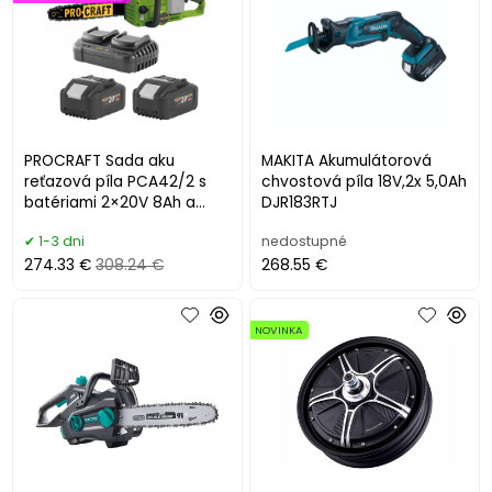
PROCRAFT Sada aku
MAKITA Akumulátorová
reťazová píla PCA42/2 s
chvostová píla 18V,2x 5,0Ah
batériami 2×20V 8Ah a
DJR183RTJ
nabíjačkou 20/2
1-3 dni
nedostupné
274.33 €
308.24 €
268.55 €
NOVINKA