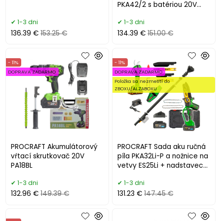
PKA42/2 s batériou 20V
4Ah a nabíjačkou 20/1
1-3 dni
1-3 dni
136.39 €
153.25 €
134.39 €
151.00 €
- 11%
- 11%
DOPRAVA ZADARMO
DOPRAVA ZADARMO
Položka sa nezmestí do
ZBOXU/ALZABOXU
PROCRAFT Akumulátorový
PROCRAFT Sada aku ručná
vŕtací skrutkovač 20V
píla PKA32Li-P a nožnice na
PA18BL
vetvy ES25Li + nadstavec
EP3.0R
1-3 dni
1-3 dni
132.96 €
149.39 €
131.23 €
147.45 €