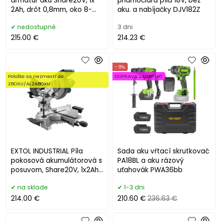
armatúr aku Share20V, 1x
priamočiara píla 18V, bez
2Ah, drôt 0,8mm, oko 8-
aku. a nabíjačky DJV182Z
34mm 8791860
nedostupné
3 dni
215.00 €
214.23 €
.
- 11%
Položka sa nezmestí do
DOPRAVA ZADARMO
ZBOXU/ALZABOXU
EXTOL INDUSTRIAL Píla
Sada aku vŕtací skrutkovač
pokosová akumulátorová s
PA18BL a aku rázový
posuvom, Share20V, 1x2Ah
uťahovák PWA36bb
8791826
na sklade
1-3 dni
214.00 €
210.60 €
236.63 €