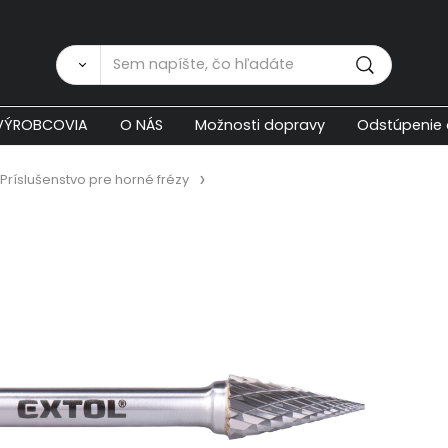
Zákaznícka p
VÝROBCOVIA
O NÁS
Možnosti dopravy
Odstúpenie 
Príslušenstvo pre horné frézy