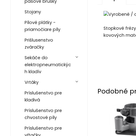
pásové brúsky
Stojany
Pílové plátky -
Stopkové frézy
priamočiare píly
kovových materi
Prišlusenstvo
zváračky
Sekáče do
elektropneumatickýc
h kladív
Vrtáky
Podobné p
Príslušenstvo pre
kladivá
Príslušenstvo pre
chvostové píly
Príslušenstvo pre
vŕtačky