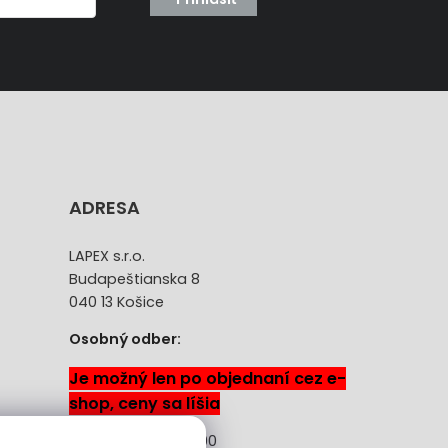
ADRESA
LAPEX s.r.o.
Budapeštianska 8
040 13 Košice
Osobný odber:
Je možný len po objednaní cez e-
shop, ceny sa líšia
Pon-Pia: 08:00 -18:00