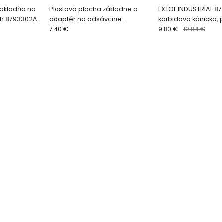
Základňa na
Plastová plocha základne a
EXTOL INDUSTRIAL 8
ch 8793302A
adaptér na odsávanie
karbidová kónická, 
8793302B
7.40 €
čelo, pr. 12mm, st
9.80 €
10.84 €