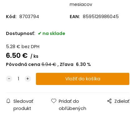
mesiacov
Kód:
8703794
EAN:
8595126986045
Dostupnosť:
na sklade
5.28
€
bez DPH
6.50
€
ks
Pôvodná cena
6.94
€
Zľava
6.30
%
Sledovať
Pridať do
Zdielať
produkt
obľúbených