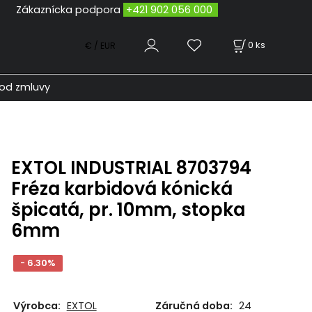
odpora
+421 902 056 000
0
ks
€ / EUR
od zmluvy
EXTOL INDUSTRIAL 8703794
Fréza karbidová kónická
špicatá, pr. 10mm, stopka
6mm
- 6.30%
Výrobca:
EXTOL
Záručná doba:
24