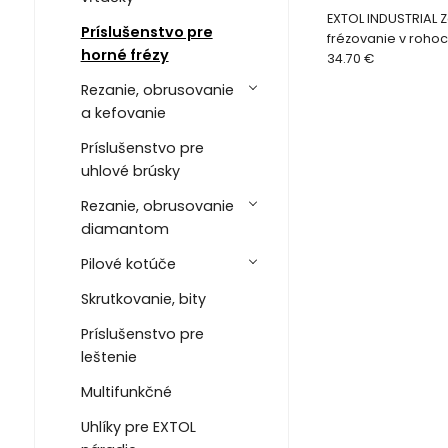
EXTOL INDUSTRIAL 
Príslušenstvo pre
frézovanie v roho
horné frézy
34.70 €
Rezanie, obrusovanie
a kefovanie
Príslušenstvo pre
uhlové brúsky
Rezanie, obrusovanie
diamantom
Pilové kotúče
Skrutkovanie, bity
Príslušenstvo pre
leštenie
Multifunkčné
Uhlíky pre EXTOL