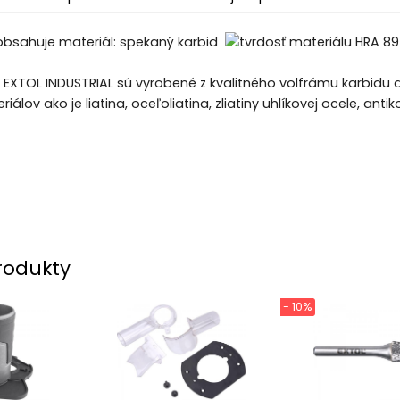
 EXTOL INDUSTRIAL sú vyrobené z kvalitného volfrámu karbidu
álov ako je liatina, oceľoliatina, zliatiny uhlíkovej ocele, anti
rodukty
- 10%