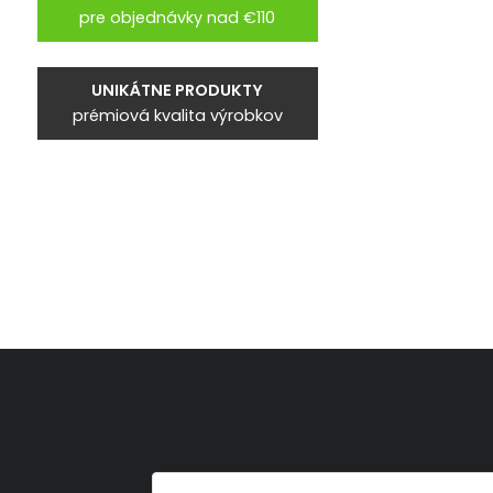
pre objednávky nad €110
UNIKÁTNE PRODUKTY
prémiová kvalita výrobkov