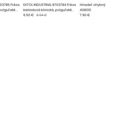
703785 Fréza
EXTOL INDUSTRIAL 8703784 Fréza
Hriadeľ ohybný 90c
polguľaté
karbidová kónická, polguľaté
408010
opka 6mm
čelo, pr. 10mm, stopka 6mm
6.50 €
6.94 €
7.90 €