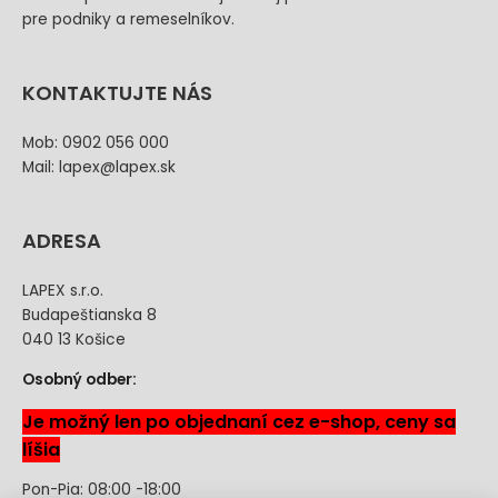
pre podniky a remeselníkov.
KONTAKTUJTE NÁS
Mob: 0902 056 000
Mail: lapex@lapex.sk
ADRESA
LAPEX s.r.o.
Budapeštianska 8
040 13 Košice
Osobný odber:
Je možný len po objednaní cez e-shop, ceny sa
líšia
Pon-Pia: 08:00 -18:00