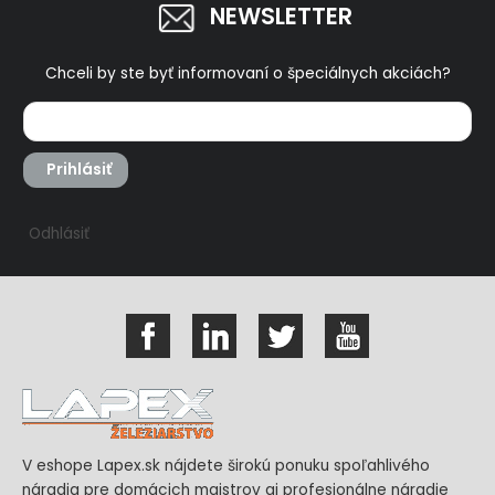
NEWSLETTER
Chceli by ste byť informovaní o špeciálnych akciách?
Prihlásiť
Odhlásiť
V eshope Lapex.sk nájdete širokú ponuku spoľahlivého
náradia pre domácich majstrov aj profesionálne náradie