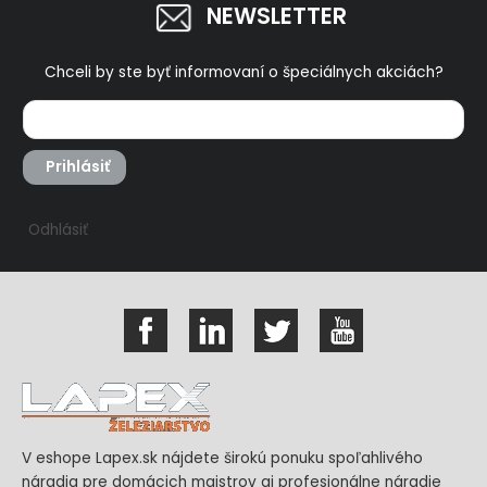
NEWSLETTER
Chceli by ste byť informovaní o špeciálnych akciách?
Prihlásiť
Odhlásiť
V eshope Lapex.sk nájdete širokú ponuku spoľahlivého
náradia pre domácich majstrov aj profesionálne náradie