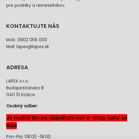
pre podniky a remeselníkov.
KONTAKTUJTE NÁS
Mob: 0902 056 000
Mail: lapex@lapex.sk
ADRESA
LAPEX s.r.o.
Budapeštianska 8
040 13 Košice
Osobný odber:
Je možný len po objednaní cez e-shop, ceny sa
líšia
Pon-Pia: 08:00 -18:00