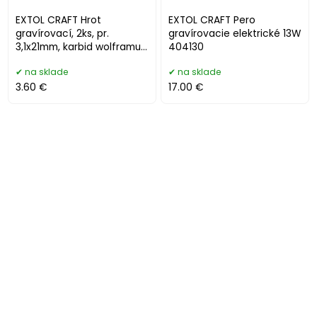
EXTOL CRAFT Hrot
EXTOL CRAFT Pero
gravírovací, 2ks, pr.
gravírovacie elektrické 13W
3,1x21mm, karbid wolframu
404130
404130A
na sklade
na sklade
3.60 €
17.00 €