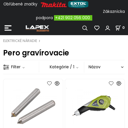
Obľúbené značky
Zákaznícka
podpora
+421 902 056 000
0
ELEKTRICKÉ NÁRADIE
Pero gravírovacie
Filter
Kategórie
/ 1
.