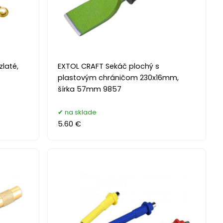
laté,
EXTOL CRAFT Sekáč plochý s
plastovým chráničom 230x16mm,
šírka 57mm 9857
na sklade
5.60 €