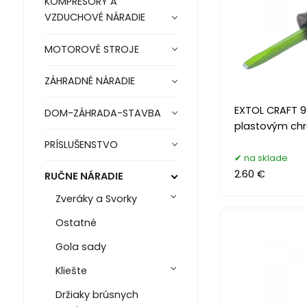
KOMPRESORY A
VZDUCHOVÉ NÁRADIE
MOTOROVÉ STROJE
ZÁHRADNÉ NÁRADIE
EXTOL CRAFT 9
DOM-ZÁHRADA-STAVBA
plastovým ch
PRÍSLUŠENSTVO
na sklade
2.60 €
RUČNE NÁRADIE
Zveráky a Svorky
Ostatné
Gola sady
Kliešte
Držiaky brúsnych