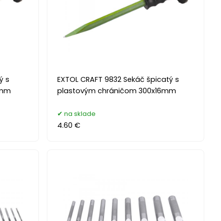
ý s
EXTOL CRAFT 9832 Sekáč špicatý s
9mm
plastovým chráničom 300x16mm
na sklade
4.60 €