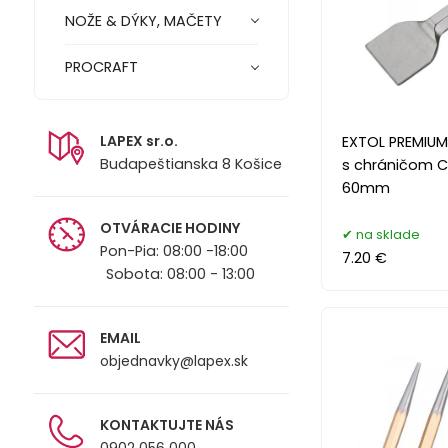
NOŽE & DÝKY, MAČETY
PROCRAFT
LAPEX sr.o.
EXTOL PREMIUM
Budapeštianska 8 Košice
s chráničom C
60mm
OTVÁRACIE HODINY
na sklade
Pon-Pia: 08:00 -18:00
7.20 €
Sobota: 08:00 - 13:00
EMAIL
objednavky@lapex.sk
KONTAKTUJTE NÁS
0902 056 000