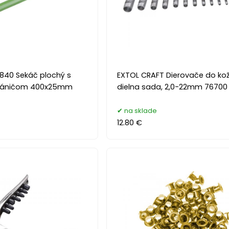
840 Sekáč plochý s
EXTOL CRAFT Dierovače do kož
hráničom 400x25mm
dielna sada, 2,0-22mm 76700
na sklade
12.80 €