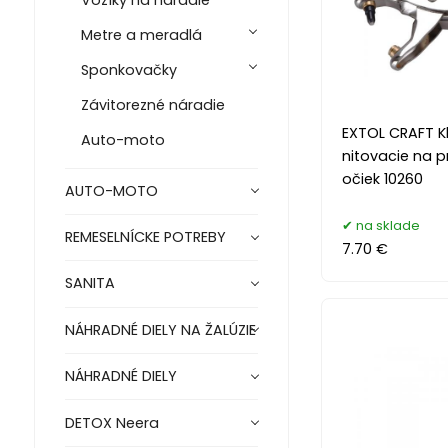
Metre a meradlá
Sponkovačky
Závitorezné náradie
EXTOL CRAFT Kl
Auto-moto
nitovacie na 
očiek 10260
AUTO-MOTO
na sklade
REMESELNÍCKE POTREBY
7.70 €
SANITA
NÁHRADNÉ DIELY NA ŽALÚZIE
NÁHRADNÉ DIELY
DETOX Neera