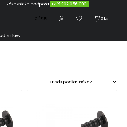
odpora
+421 902 056 000
0
ks
€ / EUR
od zmluvy
Triediť podľa: