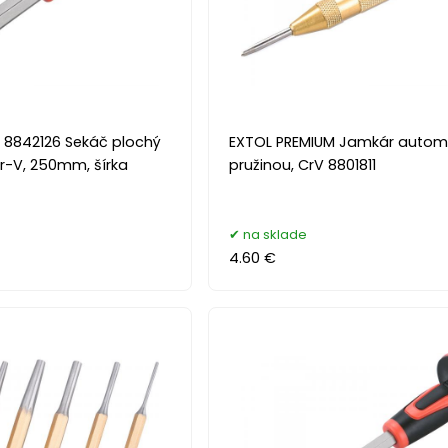
 8842126 Sekáč plochý
EXTOL PREMIUM Jamkár automa
r-V, 250mm, šírka
pružinou, CrV 8801811
na sklade
4.60 €