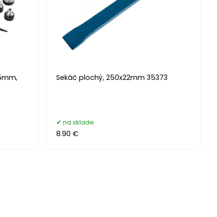
35mm,
Sekáč plochý, 250x22mm 35373
na sklade
8.90 €