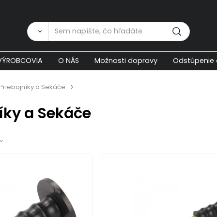
Zákaznícka p
VÝROBCOVIA
O NÁS
Možnosti dopravy
Odstúpenie 
Priebojníky a Sekáče
íky a Sekáče