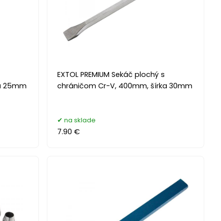
EXTOL PREMIUM Sekáč plochý s
ka 25mm
chráničom Cr-V, 400mm, šírka 30mm
na sklade
7.90 €