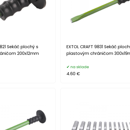
821 Sekáč plochý s
EXTOL CRAFT 9831 Sekáč ploch
ráničom 200x12mm
plastovým chráničom 300x1
na sklade
4.60 €