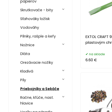
papierov
Skrutkovače - bity
Sťahováky ložísk
Vodováhy
Pílniky, rašple a kefy
EXTOL CRAFT 9
plastovým c
Nožnice
Dláta
na sklade
6.60 €
Orezávacie nožíky
Kladivá
Píly
Priebojníky a Sekáče
Račne, kľúče, nast.
hlavice
Vozíky na náradie