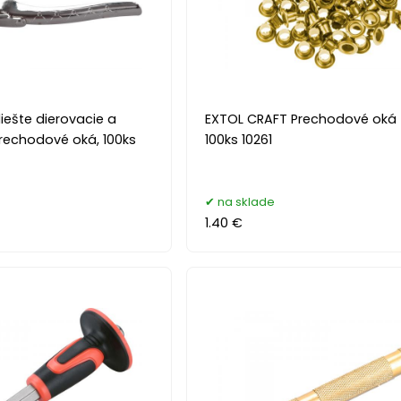
iešte dierovacie a
EXTOL CRAFT Prechodové oká z
prechodové oká, 100ks
100ks 10261
na sklade
1.40 €