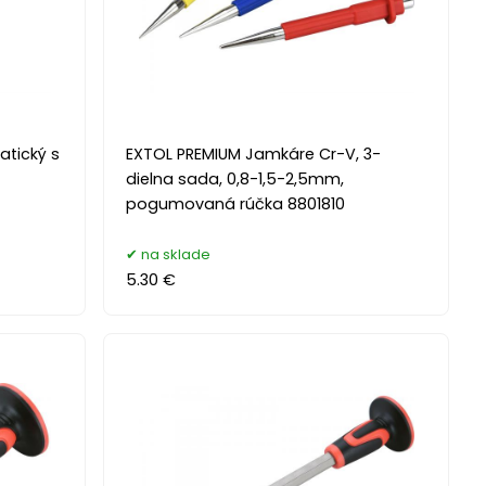
tický s
EXTOL PREMIUM Jamkáre Cr-V, 3-
dielna sada, 0,8-1,5-2,5mm,
pogumovaná rúčka 8801810
na sklade
5.30 €