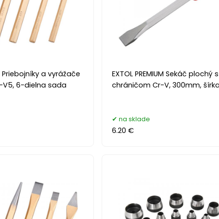
Priebojníky a vyrážače
EXTOL PREMIUM Sekáč plochý s
-V5, 6-dielna sada
chráničom Cr-V, 300mm, šír
na sklade
6.20 €