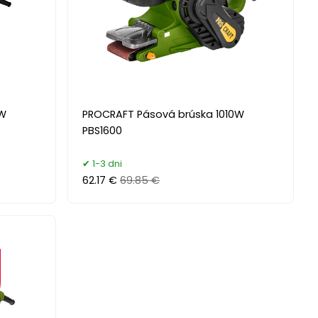
0W
PROCRAFT Pásová brúska 1010W
PBS1600
1-3 dni
62.17 €
69.85 €