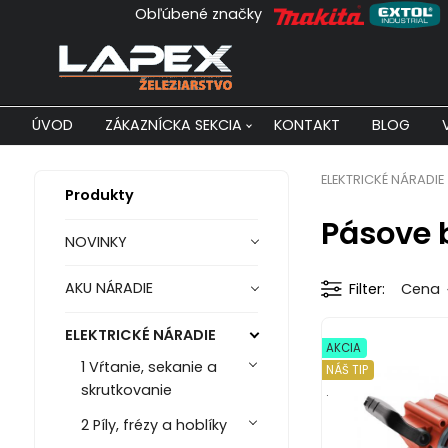
Obľúbené značky
ÚVOD
ZÁKAZNÍCKA SEKCIA
KONTAKT
BLOG
ELEKTRICKÉ NÁRADIE
Produkty
Pásove 
NOVINKY
AKU NÁRADIE
Filter
Cena
ELEKTRICKÉ NÁRADIE
AKCIA
1 Vŕtanie, sekanie a
NÁŠ TIP
skrutkovanie
.
2 Píly, frézy a hoblíky