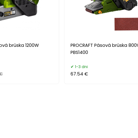
ová brúska 1200W
PROCRAFT Pásová brúska 80
PBS1400
1-3 dni
 €
67.54 €