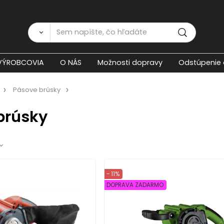
Zákaznícka p
VÝROBCOVIA
O NÁS
Možnosti dopravy
Odstúpenie 
Pásove brúsky
brúsky
- 11%
DOPRAVA ZADARMO