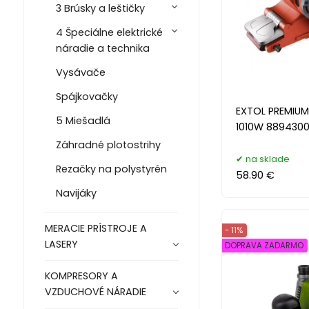
3 Brúsky a leštičky
4 Špeciálne elektrické
náradie a technika
Vysávače
Spájkovačky
EXTOL PREMIUM
5 Miešadlá
1010W 889430
Záhradné plotostrihy
na sklade
Rezačky na polystyrén
58.90 €
Navijáky
MERACIE PRÍSTROJE A
- 11%
LASERY
DOPRAVA ZADARMO
KOMPRESORY A
VZDUCHOVÉ NÁRADIE