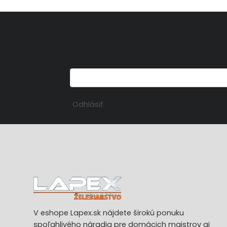
Odhlásiť
V eshope Lapex.sk nájdete širokú ponuku
spoľahlivého náradia pre domácich majstrov aj