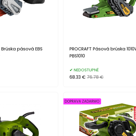
 Brúska pásová EBS
PROCRAFT Pásová brúska 101
0
PBS1010
NEDOSTUPNÉ
68.33 €
76.78 €
DOPRAVA ZADARMO