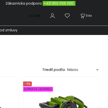
odpora
+421 902 056 000
0
ks
€ / EUR
od zmluvy
Triediť podľa:
- 11%
DOPRAVA ZADARMO