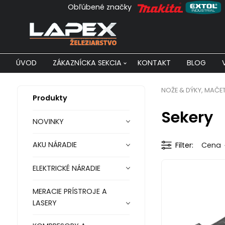
Obľúbené značky
ÚVOD
ZÁKAZNÍCKA SEKCIA
KONTAKT
BLOG
NOŽE & DÝKY, MAČE
Produkty
Sekery
NOVINKY
AKU NÁRADIE
Filter
Cena
ELEKTRICKÉ NÁRADIE
MERACIE PRÍSTROJE A
LASERY