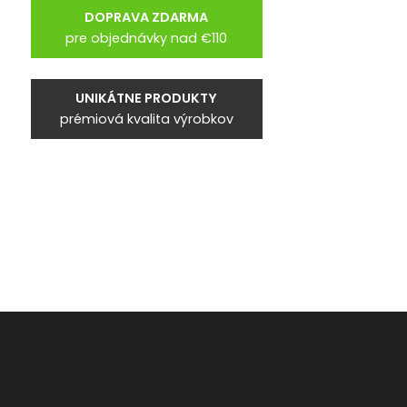
DOPRAVA ZDARMA
pre objednávky nad €110
UNIKÁTNE PRODUKTY
prémiová kvalita výrobkov