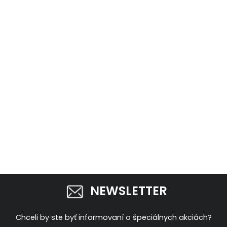
NEWSLETTER
Chceli by ste byť informovaní o špeciálnych akciách?