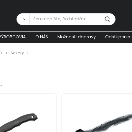
Zákaznícka p
VÝROBCOVIA
O NÁS
Možnosti dopravy
Odstúpenie 
TY
Sekery