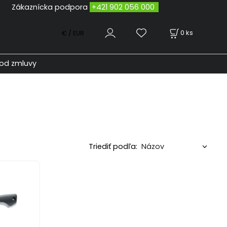
odpora
+421 902 056 000
0
ks
€ / EUR
od zmluvy
Triediť podľa: