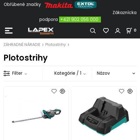
Obľúbené značky
Zákaznícka
podpora
+421 902 056 000
0
ZÁHRADNÉ NÁRADIE
Plotostrihy
Plotostrihy
Filter
Kategórie
/ 1
.