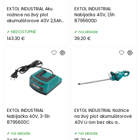
EXTOL INDUSTRIAL Aku
EXTOL INDUSTRIAL
nožnice na živý plot
Nabíjačka 40V, 1,5h
akumulátorove 40V 2,5Ah
8795600D
8795600
NEDOSTUPNÉ
na sklade
143.30 €
39.20 €
EXTOL INDUSTRIAL
EXTOL INDUSTRIAL Nožnice
Nabíjačka 40V, 3-5h
na živý plot akumulátorové
8795600C
40V Li-ion bez aku a
nabíjačky 8795603
na sklade
na sklade