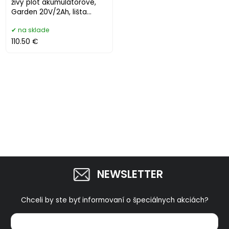
živý plot akumulátorové,
Garden 20V/2Ah, lišta
510mm 8895730
na sklade
110.50 €
NEWSLETTER
Chceli by ste byť informovaní o špeciálnych akciách?