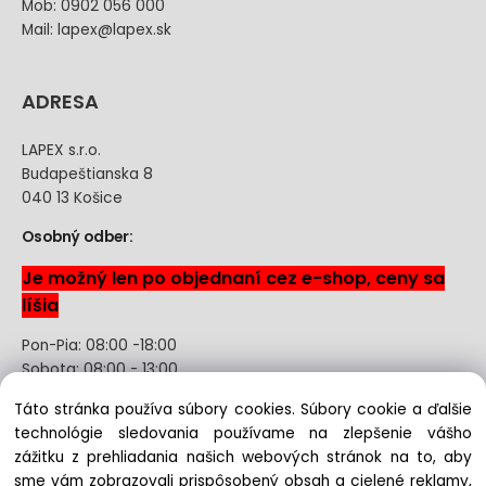
Mob: 0902 056 000
Mail: lapex@lapex.sk
ADRESA
LAPEX s.r.o.
Budapeštianska 8
040 13 Košice
Osobný odber:
Je možný len po objednaní cez e-shop, ceny sa
líšia
Pon-Pia: 08:00 -18:00
Sobota: 08:00 - 13:00
Táto stránka používa súbory cookies. Súbory cookie a ďalšie
Odstúpenie od kúpnej zmluvy uzavretej na diaľku bez
technológie sledovania používame na zlepšenie vášho
registrácie
zážitku z prehliadania našich webových stránok na to, aby
sme vám zobrazovali prispôsobený obsah a cielené reklamy,