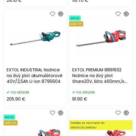
24.10 €
115.70 €
AKCIA
NÁŠ TIP
.
EXTOL INDUSTRIAL Nožnice
EXTOL PREMIUM 8891932
na živý plot akumulátorové
Nožnice na živý plot
40V/2,5Ah Li-ion 8795604
Share20V, lišta 460mm,1x
2Ah Li-ion + nabíjačka
na sklade
na sklade
205.90 €
81.90 €
AKCIA
.
NÁŠ TIP
Položka sa nezmestí do
ZBOXU/ALZABOXU
.