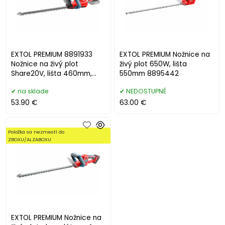
EXTOL PREMIUM 8891933
EXTOL PREMIUM Nožnice na
Nožnice na živý plot
živý plot 650W, lišta
Share20V, lišta 460mm,
550mm 8895442
bez aku
na sklade
NEDOSTUPNÉ
53.90 €
63.00 €
Položka sa nezmestí do
ZBOXU/ALZABOXU
EXTOL PREMIUM Nožnice na