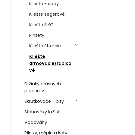
Kliešte - sady
Kliešte segerové
Kliešte SIKO
Pinzety
Kliešte štikacie
Kliešte
armovacie/rabico
vé
Držiaky brúsnych
papierov
Skrutkovače - bity
Sťahováky ložísk
Vodováhy
Pílniky, rašple a kefy