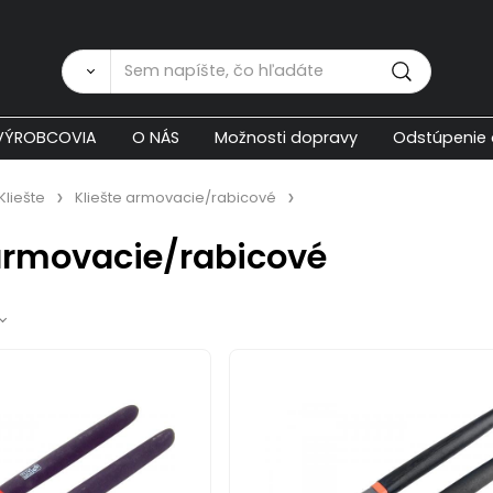
Zákaznícka p
VÝROBCOVIA
O NÁS
Možnosti dopravy
Odstúpenie 
Kliešte
Kliešte armovacie/rabicové
 armovacie/rabicové