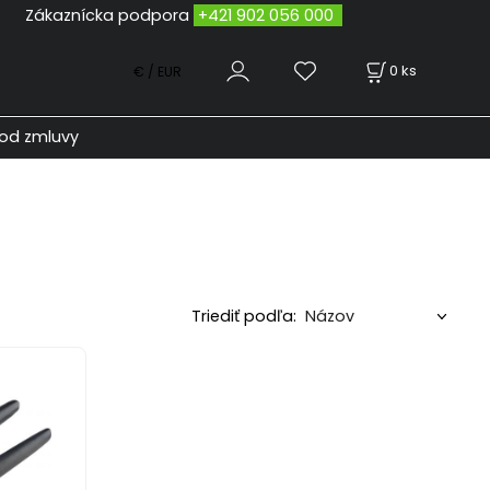
odpora
+421 902 056 000
0
ks
€ / EUR
od zmluvy
Triediť podľa: