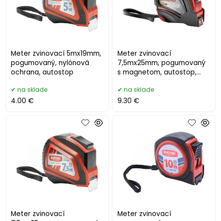
Meter zvinovací 5mx19mm,
Meter zvinovací
pogumovaný, nylónová
7,5mx25mm, pogumovaný
ochrana, autostop
s magnetom, autostop,
nylónová ochrana
na sklade
na sklade
4.00 €
9.30 €
Meter zvinovací
Meter zvinovací