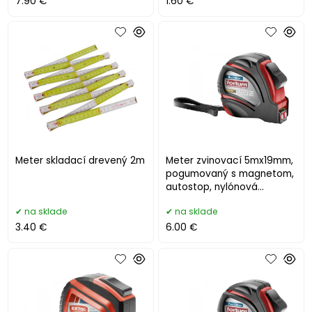
7.90 €
1.60 €
Meter skladací drevený 2m
Meter zvinovací 5mx19mm,
pogumovaný s magnetom,
autostop, nylónová
ochrana
na sklade
na sklade
3.40 €
6.00 €