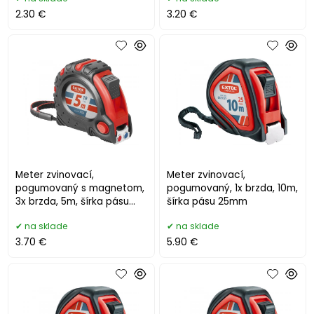
2.30 €
3.20 €
Meter zvinovací,
Meter zvinovací,
pogumovaný s magnetom,
pogumovaný, 1x brzda, 10m,
3x brzda, 5m, šírka pásu
šírka pásu 25mm
19mm
na sklade
na sklade
3.70 €
5.90 €