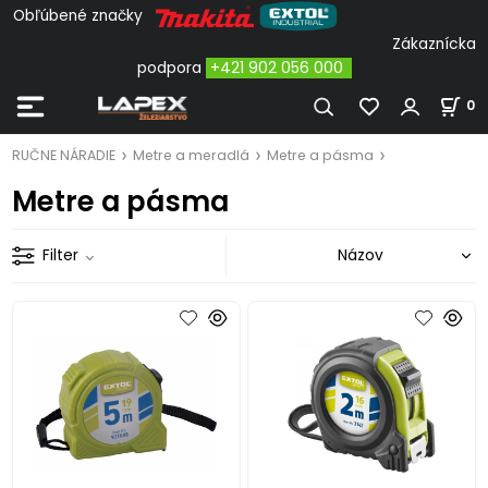
Obľúbené značky
Zákaznícka
podpora
+421 902 056 000
0
RUČNE NÁRADIE
Metre a meradlá
Metre a pásma
Metre a pásma
Filter