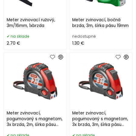
Meter zvinovací ružový,
Meter zvinovací, bočná
3m/16mm, 1xbrzda
brzda, 3m, šírka pásu 19mm
na sklade
nedostupné
2.70 €
1.30 €
Meter zvinovací,
Meter zvinovací,
pogumovaný s magnetom,
pogumovaný s magnetom,
3x brzda, 2m, šírka pásu
3x brzda, 3m, šírka pásu
16mm
19mm
na sklade
na sklade