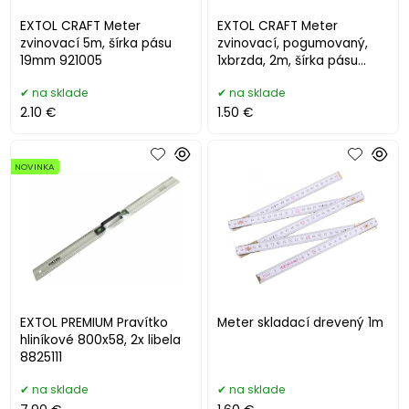
EXTOL CRAFT Meter
EXTOL CRAFT Meter
zvinovací 5m, šírka pásu
zvinovací, pogumovaný,
19mm 921005
1xbrzda, 2m, šírka pásu
16mm 3142
na sklade
na sklade
2.10 €
1.50 €
NOVINKA
EXTOL PREMIUM Pravítko
Meter skladací drevený 1m
hliníkové 800x58, 2x libela
8825111
na sklade
na sklade