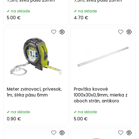
7,5m, šírka pásu 25mm
7,5m, šírka pásu 25mm
na sklade
na sklade
5.00 €
4.70 €
Meter zvinovací, prívesok,
Pravítko kovové
1m, šírka pásu 6mm
1000x30x0,9mm, mierka z
oboch strán, antikoro
na sklade
na sklade
0.90 €
5.00 €