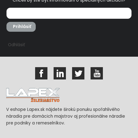
Chceli by ste byť informovaní o špeciálnych akciách?
Prihlásiť
Odhlásiť
V eshope Lapex.sk nájdete širokú ponuku spoľahlivého
náradia pre domácich majstrov aj profesionálne náradie
pre podniky a remeselníkov.