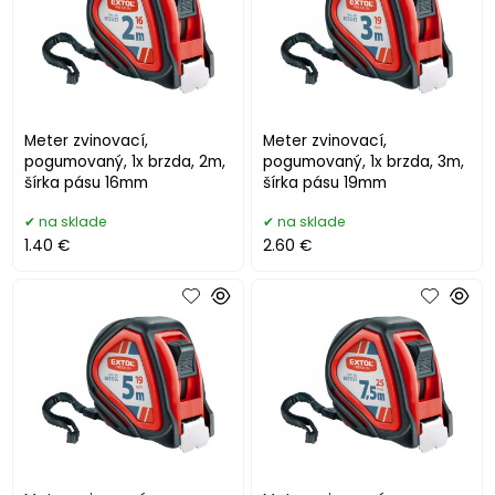
Meter zvinovací,
Meter zvinovací,
pogumovaný, 1x brzda, 2m,
pogumovaný, 1x brzda, 3m,
šírka pásu 16mm
šírka pásu 19mm
na sklade
na sklade
1.40 €
2.60 €