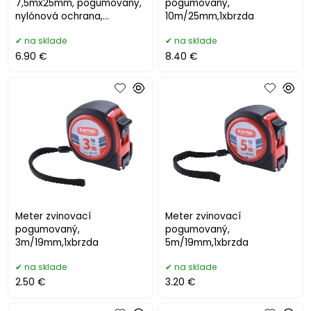
7,5mx25mm, pogumovaný,
pogumovaný,
nylónová ochrana,
10m/25mm,1xbrzda
autostop
na sklade
na sklade
6.90 €
8.40 €
Meter zvinovací
Meter zvinovací
pogumovaný,
pogumovaný,
3m/19mm,1xbrzda
5m/19mm,1xbrzda
na sklade
na sklade
2.50 €
3.20 €