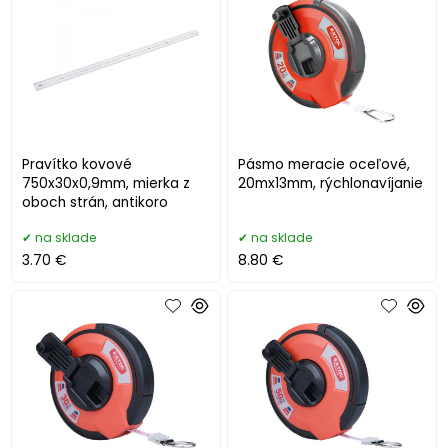
Pravítko kovové
Pásmo meracie oceľové,
750x30x0,9mm, mierka z
20mx13mm, rýchlonavíjanie
oboch strán, antikoro
na sklade
na sklade
3.70 €
8.80 €