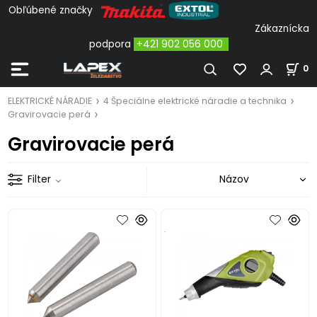
Obľúbené značky
Zákaznícka
podpora
+421 902 056 000
0
ELEKTRICKÉ NÁRADIE
4 Špeciálne elektrické náradie a technika
Gravirovacie perá
Gravirovacie perá
Filter
.