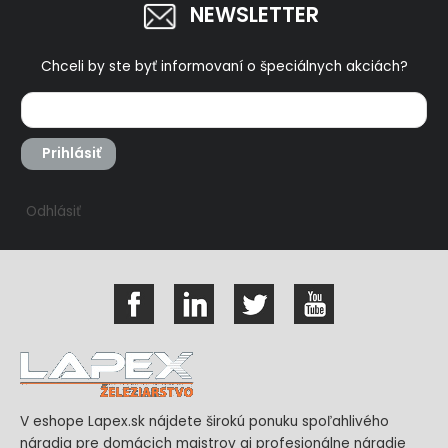
NEWSLETTER
Chceli by ste byť informovaní o špeciálnych akciách?
Prihlásiť
Odhlásiť
V eshope Lapex.sk nájdete širokú ponuku spoľahlivého
náradia pre domácich majstrov aj profesionálne náradie