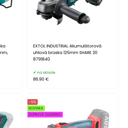
ska
EXTOL INDUSTRIAL Akumulátorová
0mm,
uhlová brúska 125mm SHARE 20
8791840
na sklade
86.90 €
- 5%
NOVINKA
DOPRAVA ZADARMO
.