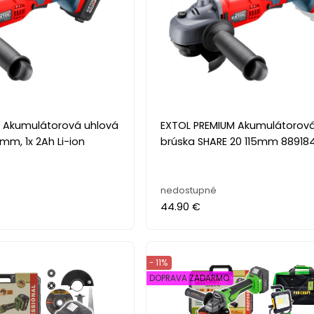
 Akumulátorová uhlová
EXTOL PREMIUM Akumulátorová
5mm, 1x 2Ah Li-ion
brúska SHARE 20 115mm 889184
nedostupné
44.90 €
- 11%
DOPRAVA ZADARMO