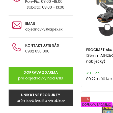
Pon-Pia: 08:00 -18:00
Sobota: 08:00 - 13:00
EMAIL
objednavky@lapex.sk
KONTAKTUJTE NÁS
PROCRAFT Aku 
0902 056 000
125mm AG125C 
nabíječky)
DOPRAVA ZDARMA
1-3 dni
pre objednávky nad €110
80.22 €
90.14 
UNIKÁTNE PRODUKTY
- 11%
prémiová kvalita výrobkov
DOPRAVA ZADARMO