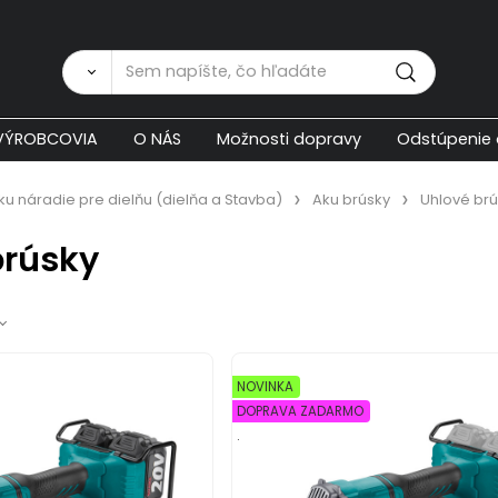
Zákaznícka p
VÝROBCOVIA
O NÁS
Možnosti dopravy
Odstúpenie 
Aku náradie pre dielňu (dielňa a Stavba)
Aku brúsky
Uhlové brú
brúsky
NOVINKA
DOPRAVA ZADARMO
.