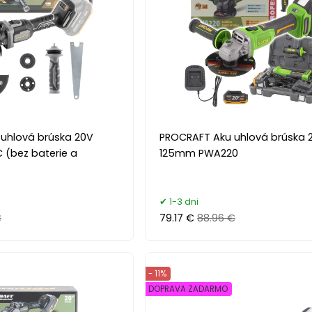
uhlová brúska 20V
PROCRAFT Aku uhlová brúska 
(bez baterie a
125mm PWA220
1-3 dni
€
79.17 €
88.96 €
- 11%
DOPRAVA ZADARMO