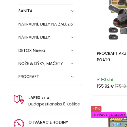
SANITA
NÁHRADNÉ DIELY NA ŽALÚZIE
NÁHRADNÉ DIELY
DETOX Neera
PROCRAFT Aku
PGA20
NOŽE & DÝKY, MAČETY
PROCRAFT
1-3 dni
155.92 €
175.19
LAPEX sr.o.
Budapeštianska 8 Košice
- 11%
DOPRAVA ZADARMO
OTVÁRACIE HODINY