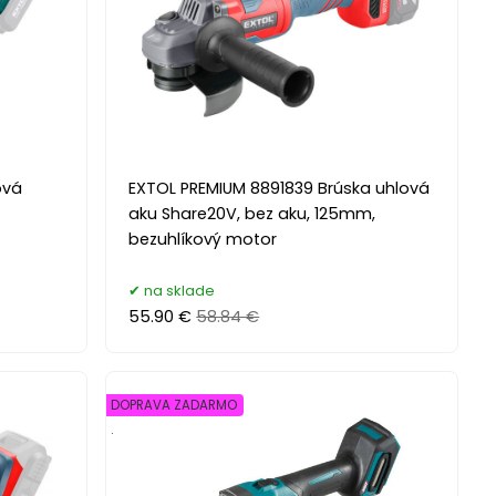
ová
EXTOL PREMIUM 8891839 Brúska uhlová
aku Share20V, bez aku, 125mm,
1
bezuhlíkový motor
na sklade
55.90 €
58.84 €
DOPRAVA ZADARMO
.