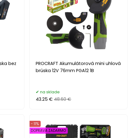
ska bez
PROCRAFT Akumulátorová mini uhlová
brúska 12V 76mm PGA12 1B
na sklade
43.25 €
48.60 €
- 11%
DOPRAVA ZADARMO