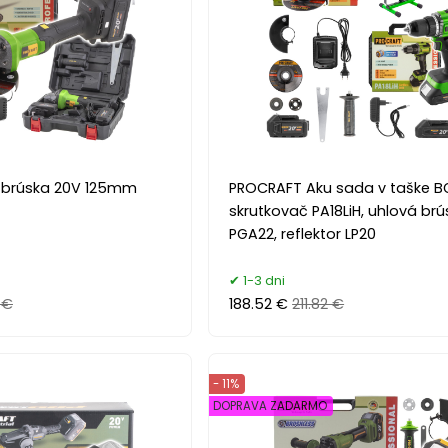
 brúska 20V 125mm
PROCRAFT Aku sada v taške B
skrutkovač PA18LiH, uhlová br
PGA22, reflektor LP20
1-3 dni
 €
188.52 €
211.82 €
- 11%
DOPRAVA ZADARMO