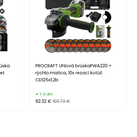
úska
PROCRAFT Uhlová brúskaPWA220 +
et
rýchlo.matica, 10x rezací kotúč
CD125x1,2b
1-3 dni
92.32 €
103.73 €