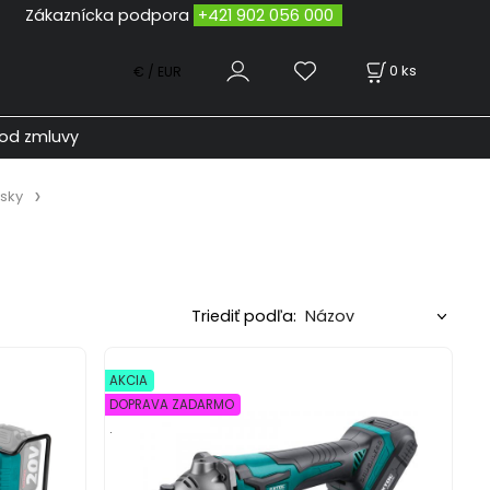
odpora
+421 902 056 000
0
ks
€ / EUR
od zmluvy
sky
Triediť podľa:
AKCIA
DOPRAVA ZADARMO
.