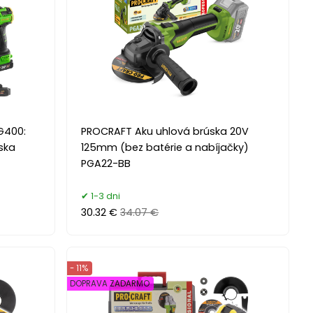
G400:
PROCRAFT Aku uhlová brúska 20V
úska
125mm (bez batérie a nabíjačky)
PGA22-BB
1-3 dni
30.32 €
34.07 €
- 11%
DOPRAVA ZADARMO