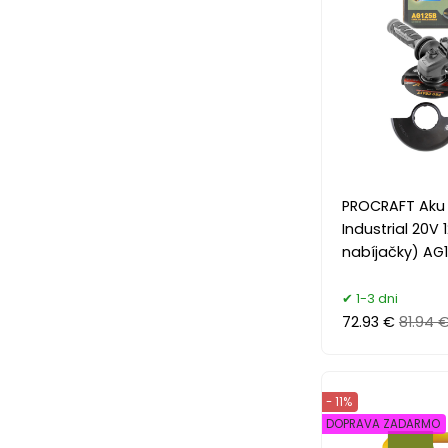
PROCRAFT Aku 
Industrial 20V
nabíjačky) AG
1-3 dni
72.93 €
81.94 
- 11%
DOPRAVA ZADARMO
.