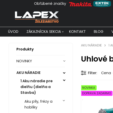
Obľúbené značky
ÚVOD
ZÁKAZNÍCKA SEKCIA
KONTAKT
BLOG
AKU NÁRADIE
1 
Produkty
Uhlové 
NOVINKY
AKU NÁRADIE
Filter
Cena
1 Aku náradie pre
dielňu (dielňa a
NOVINKA
Stavba)
DOPRAVA ZADARMO
.
Aku píly, frézy a
hoblíky