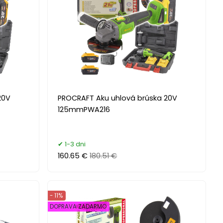
20V
PROCRAFT Aku uhlová brúska 20V
125mmPWA216
1-3 dni
160.65 €
180.51 €
- 11%
DOPRAVA ZADARMO