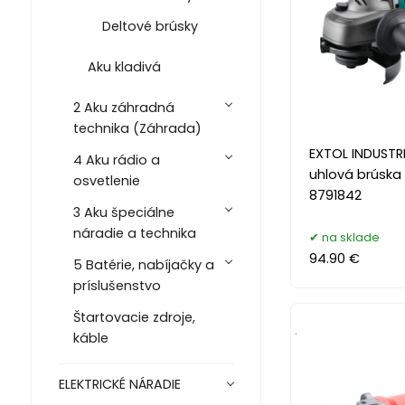
Deltové brúsky
Aku kladivá
2 Aku záhradná
technika (Záhrada)
EXTOL INDUSTR
4 Aku rádio a
uhlová brúska
osvetlenie
8791842
3 Aku špeciálne
náradie a technika
na sklade
94.90 €
5 Batérie, nabíjačky a
príslušenstvo
Štartovacie zdroje,
.
káble
ELEKTRICKÉ NÁRADIE