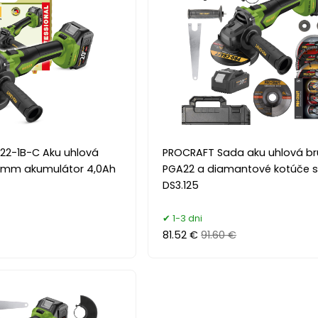
22-1B-C Aku uhlová
PROCRAFT Sada aku uhlová br
5mm akumulátor 4,0Ah
PGA22 a diamantové kotúče s
DS3.125
1-3 dni
81.52 €
91.60 €