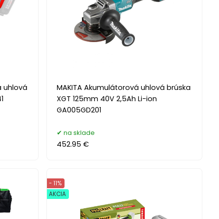
 uhlová
MAKITA Akumulátorová uhlová brúska
1
XGT 125mm 40V 2,5Ah Li-ion
GA005GD201
na sklade
452.95 €
- 11%
AKCIA