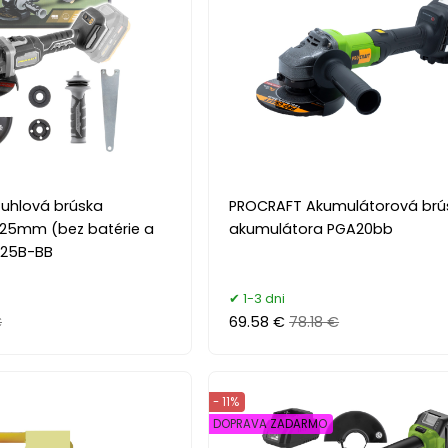
uhlová brúska
PROCRAFT Akumulátorová brú
 125mm (bez batérie a
akumulátora PGA20bb
125B-BB
1-3 dni
€
69.58 €
78.18 €
- 11%
DOPRAVA ZADARMO