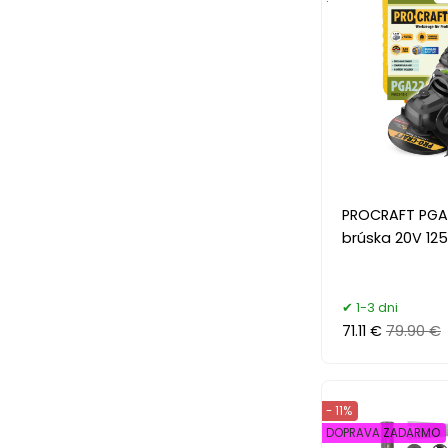
PROCRAFT PGA
brúska 20V 12
1-3 dni
71.11 €
79.90 €
- 11%
DOPRAVA ZADARMO