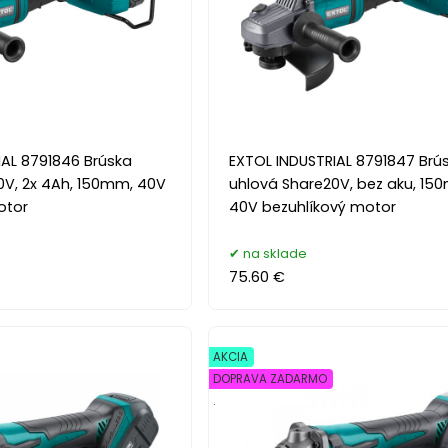
IAL 8791846 Brúska
EXTOL INDUSTRIAL 8791847 Brú
0V, 2x 4Ah, 150mm, 40V
uhlová Share20V, bez aku, 15
otor
40V bezuhlíkový motor
na sklade
75.60 €
AKCIA
DOPRAVA ZADARMO
.