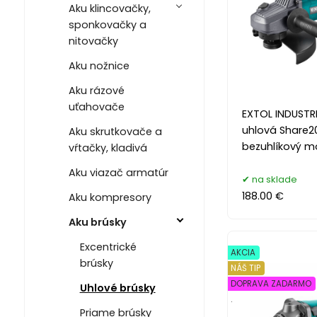
Aku klincovačky,
sponkovačky a
nitovačky
Aku nožnice
Aku rázové
uťahovače
EXTOL INDUSTR
uhlová Share2
Aku skrutkovače a
bezuhlíkový m
vŕtačky, kladivá
Aku viazač armatúr
na sklade
188.00 €
Aku kompresory
Aku brúsky
Excentrické
AKCIA
brúsky
NÁŠ TIP
DOPRAVA ZADARMO
Uhlové brúsky
.
Priame brúsky