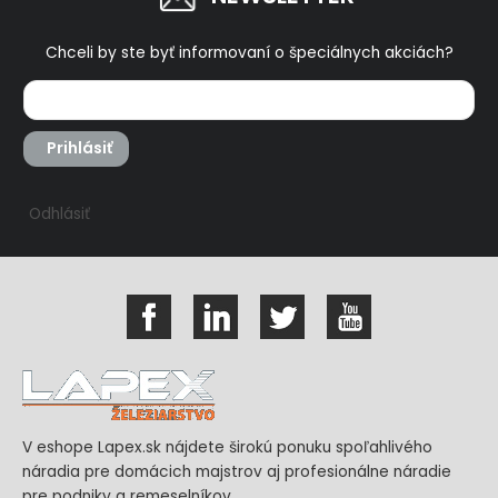
Chceli by ste byť informovaní o špeciálnych akciách?
Prihlásiť
Odhlásiť
V eshope Lapex.sk nájdete širokú ponuku spoľahlivého
náradia pre domácich majstrov aj profesionálne náradie
pre podniky a remeselníkov.