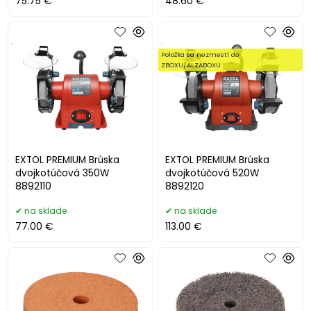
75.75 €
48.60 €
.
.
Položka sa nezmestí do
ZBOXU/ALZABOXU
EXTOL PREMIUM Brúska
EXTOL PREMIUM Brúska
dvojkotúčová 350W
dvojkotúčová 520W
8892110
8892120
na sklade
na sklade
77.00 €
113.00 €