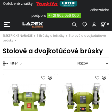
Obľúbené značky
Zákaznícka
podpora
+421 902 056 000
0
ELEKTRICKÉ NÁRADIE
3 Brúsky a leštičky
Stolové a dvojkotúčové
brúsky
Stolové a dvojkotúčové brúsky
Filter
.
.