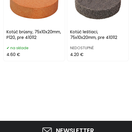
Kotúč brúsny, 75x10x20mm,
Kotúč leštiaci,
P120, pre 410112
75x10x20mm, pre 410112
na sklade
NEDOSTUPNÉ
4.60 €
4.20 €
NEWSLETTER