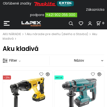
Obľúbené značky
Zákaznícka
podpora
+421 902 056 000
0
AKU NÁRADIE
1 Aku náradie pre dielňu (dielňa a Stavba)
Aku
kladivá
Aku kladivá
Filter
- 21%
AKCIA
.
.