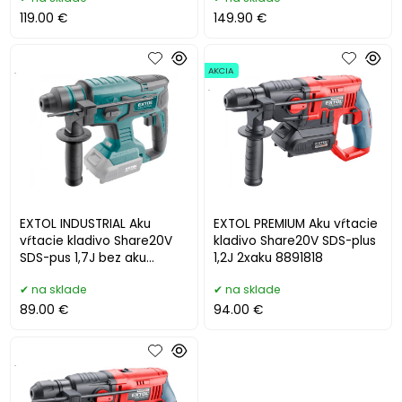
119.00 €
149.90 €
.
AKCIA
.
EXTOL INDUSTRIAL Aku
EXTOL PREMIUM Aku vŕtacie
vŕtacie kladivo Share20V
kladivo Share20V SDS-plus
SDS-pus 1,7J bez aku
1,2J 2xaku 8891818
8791819
na sklade
na sklade
89.00 €
94.00 €
.