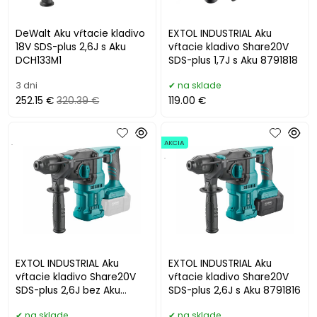
DeWalt Aku vŕtacie kladivo
EXTOL INDUSTRIAL Aku
18V SDS-plus 2,6J s Aku
vŕtacie kladivo Share20V
DCH133M1
SDS-plus 1,7J s Aku 8791818
3 dni
na sklade
252.15 €
320.39 €
119.00 €
.
AKCIA
.
EXTOL INDUSTRIAL Aku
EXTOL INDUSTRIAL Aku
vŕtacie kladivo Share20V
vŕtacie kladivo Share20V
SDS-plus 2,6J bez Aku
SDS-plus 2,6J s Aku 8791816
8791817
na sklade
na sklade