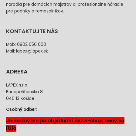
náradia pre domácich majstrov aj profesionálne náradie
pre podniky a remeselníkov.
KONTAKTUJTE NÁS
Mob: 0902 056 000
Mail: lapex@lapex.sk
ADRESA
LAPEX s.r.o.
Budapeštianska 8
040 13 Košice
Osobný odber:
Je možný len po objednaní cez e-shop, ceny sa
líšia