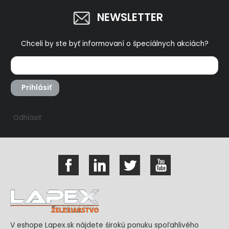
NEWSLETTER
Chceli by ste byť informovaní o špeciálnych akciách?
Prihlásiť
Odhlásiť
V eshope Lapex.sk nájdete širokú ponuku spoľahlivého