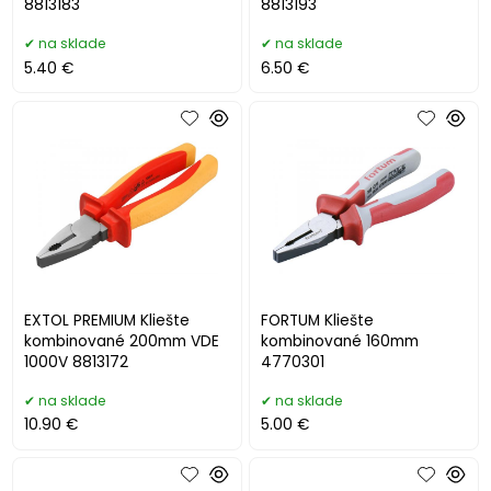
8813183
8813193
na sklade
na sklade
5.40 €
6.50 €
EXTOL PREMIUM Kliešte
FORTUM Kliešte
kombinované 200mm VDE
kombinované 160mm
1000V 8813172
4770301
na sklade
na sklade
10.90 €
5.00 €