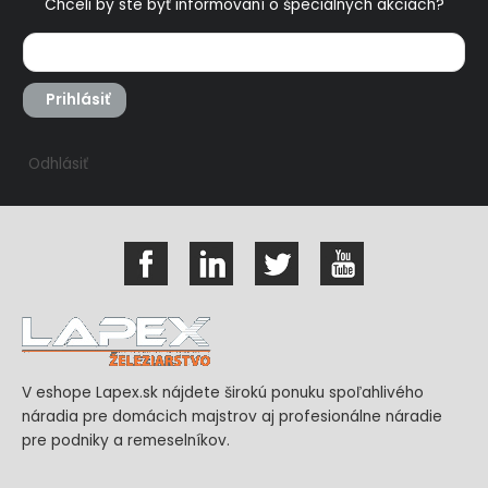
Chceli by ste byť informovaní o špeciálnych akciách?
Prihlásiť
Odhlásiť
V eshope Lapex.sk nájdete širokú ponuku spoľahlivého
náradia pre domácich majstrov aj profesionálne náradie
pre podniky a remeselníkov.