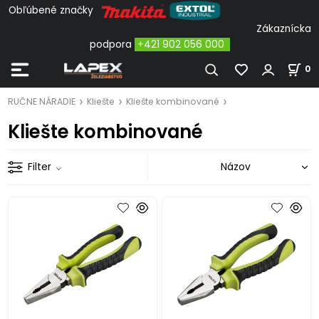
Obľúbené značky
Zákaznícka
podpora
+421 902 056 000
0
RUČNE NÁRADIE
Kliešte
Kliešte kombinované
Kliešte kombinované
Filter