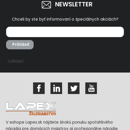
NEWSLETTER
Chceli by ste byť informovaní o špeciálnych akciách?
Prihlásiť
Odhlásiť
V eshope Lapex.sk nájdete širokú ponuku spoľahlivého
náradia pre domácich majstrov aj profesionálne náradie