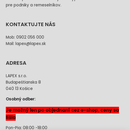
pre podniky a remeselníkov.
KONTAKTUJTE NÁS
Mob: 0902 056 000
Mail: lapex@lapex.sk
ADRESA
LAPEX s.r.o.
Budapeštianska 8
040 13 Košice
Osobný odber:
Je možný len po objednaní cez e-shop, ceny sa
líšia
Pon-Pia: 08:00 -18:00