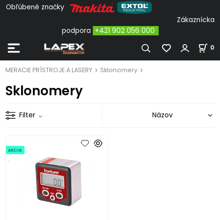
Obľúbené značky
Zákaznícka
podpora
+421 902 056 000
0
MERACIE PRÍSTROJE A LASERY
Sklonomery
Sklonomery
Filter
AKCIA
.