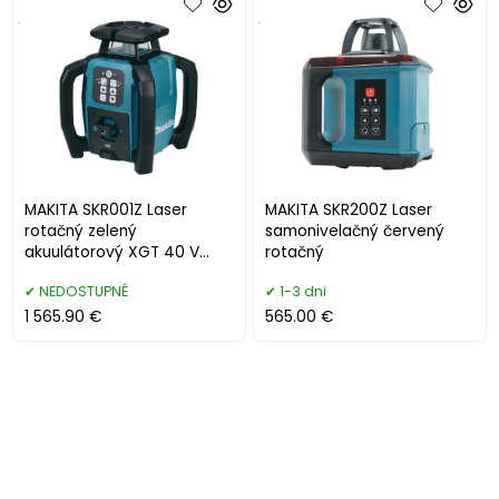
.
.
MAKITA SKR001Z Laser
MAKITA SKR200Z Laser
rotačný zelený
samonivelačný červený
akuulátorový XGT 40 V
rotačný
max, LXT 18 V a CXT 12 V
NEDOSTUPNÉ
1-3 dni
max
1 565.90 €
565.00 €