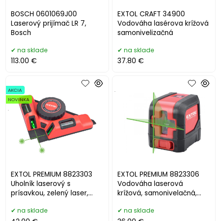
BOSCH 0601069J00
EXTOL CRAFT 34900
Laserový prijímač LR 7,
Vodováha lasérova krížová
Bosch
samonivelizačná
na sklade
na sklade
113.00 €
37.80 €
AKCIA
.
NOVINKA
.
EXTOL PREMIUM 8823303
EXTOL PREMIUM 8823306
Uholník laserový s
Vodováha laserová
prísavkou, zelený laser,
krížová, samonivelačná,
max. 9m, 3,7V Li-ion,USB
zelený laser, 1H1V
na sklade
na sklade