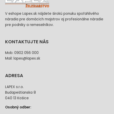
V eshope Lapex.sk nájdete širokú ponuku spoľahlivého
náradia pre domácich majstrov aj profesionálne náradie
pre podniky a remeselníkov.
KONTAKTUJTE NÁS
Mob: 0902 056 000
Mail: lapex@lapex.sk
ADRESA
LAPEX s.r.o.
Budapeštianska 8
040 13 Košice
Osobný odber: