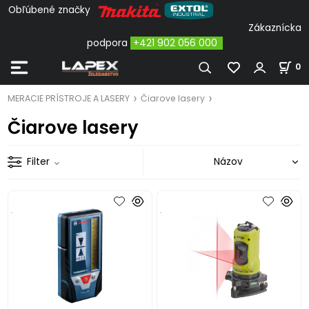
Obľúbené značky
Zákaznícka
podpora
+421 902 056 000
0
MERACIE PRÍSTROJE A LASERY
Čiarove lasery
Čiarove lasery
Filter
.
.