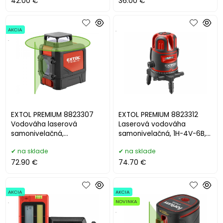
42.00 €
36.00 €
AKCIA
.
.
EXTOL PREMIUM 8823307
EXTOL PREMIUM 8823312
Vodováha laserová
Laserová vodováha
samonivelačná,
samonivelačná, 1H-4V-6B,
1D1V(1H360+1V), zelený
zelený laser
na sklade
na sklade
laser
72.90 €
74.70 €
AKCIA
AKCIA
.
NOVINKA
.