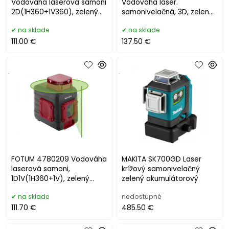
Vodováha laserová samoni
Vodováha laser.
2D(1H360+1V360), zelený
samonivelačná, 3D, zelený
laser, Li-ion
laser, max. 30m 5,2Ah Li-ion
na sklade
na sklade
111.00 €
137.50 €
.
.
FOTUM 4780209 Vodováha
MAKITA SK700GD Laser
laserová samoni,
krížový samonivelačný
1D1V(1H360+1V), zelený
zelený akumulátorový
laser, Li-ion akumulátor
na sklade
nedostupné
111.70 €
485.50 €