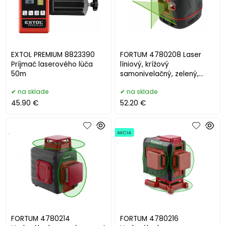
EXTOL PREMIUM 8823390
FORTUM 4780208 Laser
Príjmač laserového lúča
líniový, krížový
50m
samonivelačný, zelený,
1H1V, Li-ion akumulátor
na sklade
na sklade
45.90 €
52.20 €
.
AKCIA
.
FORTUM 4780214
FORTUM 4780216