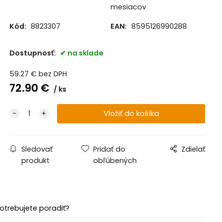
mesiacov
Kód:
8823307
EAN:
8595126990288
Dostupnosť:
na sklade
59.27
€
bez DPH
72.90
€
ks
Sledovať
Pridať do
Zdielať
produkt
obľúbených
otrebujete poradiť?