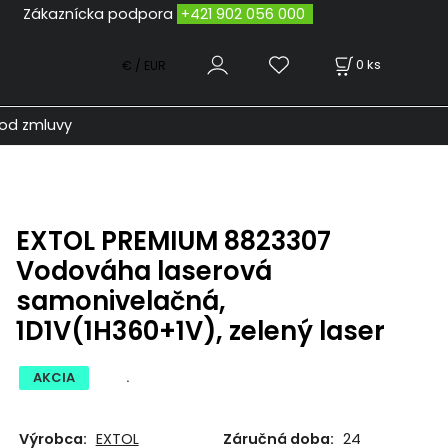
odpora
+421 902 056 000
0
ks
€ / EUR
od zmluvy
EXTOL PREMIUM 8823307
Vodováha laserová
samonivelačná,
1D1V(1H360+1V), zelený laser
AKCIA
.
Výrobca:
EXTOL
Záručná doba:
24