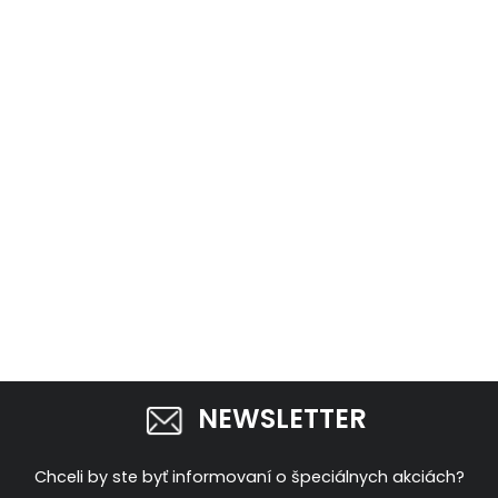
NEWSLETTER
Chceli by ste byť informovaní o špeciálnych akciách?