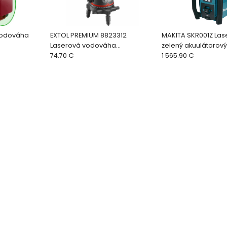
Vodováha
EXTOL PREMIUM 8823312
MAKITA SKR001Z Las
Laserová vodováha
zelený akuulátorový
elený laser,
samonivelačná, 1H-4V-6B,
74.70 €
max, LXT 18 V a CXT 
1 565.90 €
zelený laser