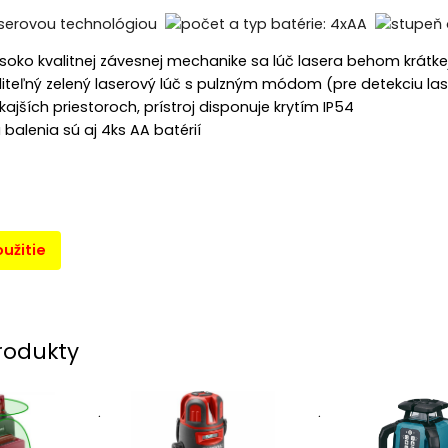
soko kvalitnej závesnej mechanike sa lúč lasera behom krátke
iteľný zelený laserový lúč s pulzným módom (pre detekciu lase
kajších priestoroch, prístroj disponuje krytím IP54
balenia sú aj 4ks AA batérií
užitie
rodukty
.
.