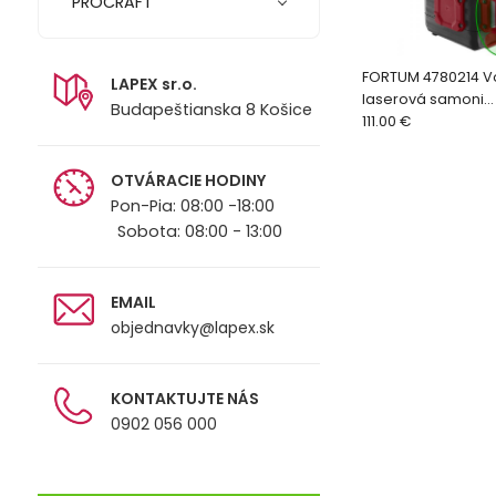
PROCRAFT
FORTUM 4780214 
LAPEX sr.o.
laserová samoni
Budapeštianska 8 Košice
2D(1H360+1V360), z
111.00 €
Li-ion
OTVÁRACIE HODINY
Pon-Pia: 08:00 -18:00
Sobota: 08:00 - 13:00
EMAIL
objednavky@lapex.sk
KONTAKTUJTE NÁS
0902 056 000