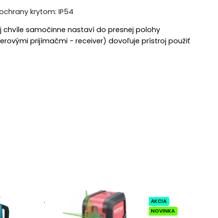
j chvíle samočinne nastaví do presnej polohy
rovými prijímačmi - receiver) dovoľuje prístroj použiť
.
AKCIA
NOVINKA