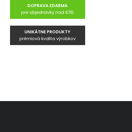
DOPRAVA ZDARMA
pre objednávky nad €110
UNIKÁTNE PRODUKTY
prémiová kvalita výrobkov