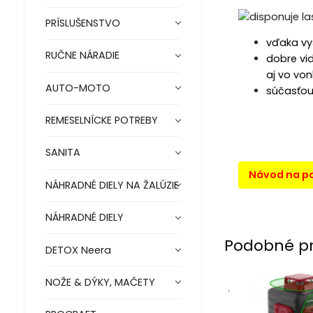
PRÍSLUŠENSTVO
vďaka vy
RUČNE NÁRADIE
dobre vid
aj vo von
AUTO-MOTO
súčasťou 
REMESELNÍCKE POTREBY
SANITA
Návod na po
NÁHRADNÉ DIELY NA ŽALÚZIE
NÁHRADNÉ DIELY
Podobné p
DETOX Neera
NOŽE & DÝKY, MAČETY
.