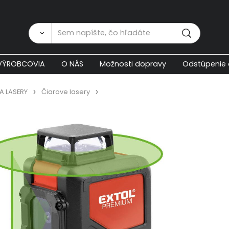
Zákaznícka p
VÝROBCOVIA
O NÁS
Možnosti dopravy
Odstúpenie 
A LASERY
Čiarove lasery