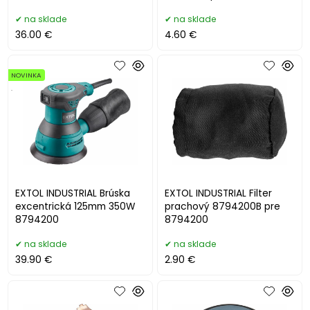
na sklade
na sklade
36.00 €
4.60 €
NOVINKA
.
EXTOL INDUSTRIAL Brúska
EXTOL INDUSTRIAL Filter
excentrická 125mm 350W
prachový 8794200B pre
8794200
8794200
na sklade
na sklade
39.90 €
2.90 €