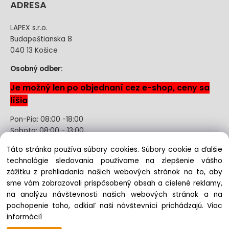
ADRESA
LAPEX s.r.o.
Budapeštianska 8
040 13 Košice
Osobný odber:
Je možný len po objednaní cez e-shop, ceny sa
líšia
Pon-Pia: 08:00 -18:00
Sobota: 08:00 - 13:00
Táto stránka používa súbory cookies. Súbory cookie a ďalšie
Odstúpenie od kúpnej zmluvy uzavretej na diaľku bez
technológie sledovania používame na zlepšenie vášho
registrácie
zážitku z prehliadania našich webových stránok na to, aby
sme vám zobrazovali prispôsobený obsah a cielené reklamy,
na analýzu návštevnosti našich webových stránok a na
pochopenie toho, odkiaľ naši návštevníci prichádzajú.
Viac
Copyright © 2022 lapex.sk, All rights reserved
informácií