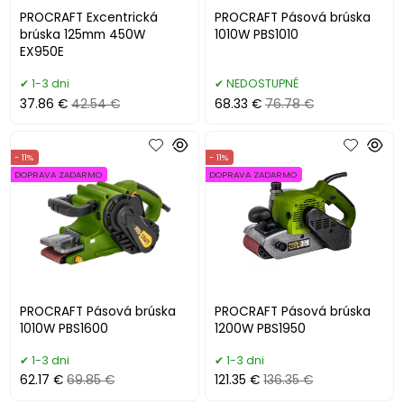
PROCRAFT Excentrická
PROCRAFT Pásová brúska
brúska 125mm 450W
1010W PBS1010
EX950E
1-3 dni
NEDOSTUPNÉ
37.86 €
42.54 €
68.33 €
76.78 €
- 11%
- 11%
DOPRAVA ZADARMO
DOPRAVA ZADARMO
PROCRAFT Pásová brúska
PROCRAFT Pásová brúska
1010W PBS1600
1200W PBS1950
1-3 dni
1-3 dni
62.17 €
69.85 €
121.35 €
136.35 €