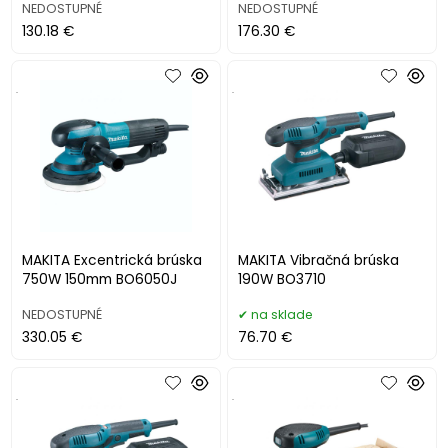
NEDOSTUPNÉ
NEDOSTUPNÉ
130.18 €
176.30 €
.
.
MAKITA Excentrická brúska
MAKITA Vibračná brúska
750W 150mm BO6050J
190W BO3710
NEDOSTUPNÉ
na sklade
330.05 €
76.70 €
.
.