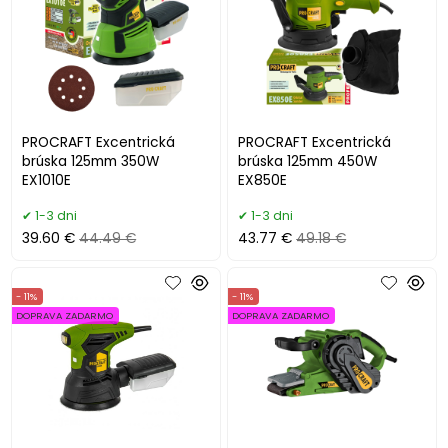
PROCRAFT Excentrická
PROCRAFT Excentrická
brúska 125mm 350W
brúska 125mm 450W
EX1010E
EX850E
1-3 dni
1-3 dni
39.60 €
44.49 €
43.77 €
49.18 €
- 11%
- 11%
DOPRAVA ZADARMO
DOPRAVA ZADARMO