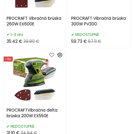
PROCRAFT Vibračná brúska
PROCRAFT Vibračná brúska
260W EX600E
300W PV300
1-3 dni
NEDOSTUPNÉ
35.42 €
39.80 €
59.73 €
67.11 €
- 11%
PROCRAFTVibračna delta
brúska 200W EX550E
NEDOSTUPNÉ
31.10 €
34.94 €