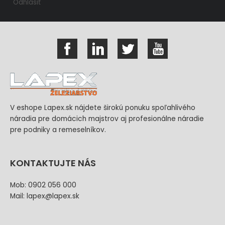
Odhlásiť
V eshope Lapex.sk nájdete širokú ponuku spoľahlivého
náradia pre domácich majstrov aj profesionálne náradie
pre podniky a remeselníkov.
KONTAKTUJTE NÁS
Mob: 0902 056 000
Mail: lapex@lapex.sk