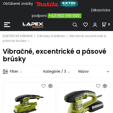
Obľúbené značky
Zákaznícka
podpora
+421 902 056 000
0
ELEKTRICKÉ NÁRADIE
3 Brúsky a leštičky
Vibračné, excentrické a
pásové brúsky
Vibračné, excentrické a pásové
brúsky
Filter
Kategórie
/ 3
.
.