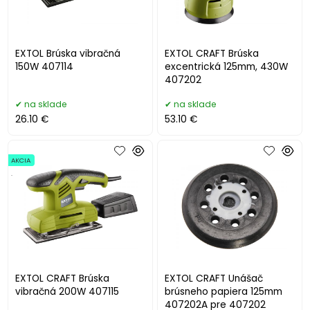
EXTOL Brúska vibračná
EXTOL CRAFT Brúska
150W 407114
excentrická 125mm, 430W
407202
na sklade
na sklade
26.10 €
53.10 €
AKCIA
.
EXTOL CRAFT Brúska
EXTOL CRAFT Unášač
vibračná 200W 407115
brúsneho papiera 125mm
407202A pre 407202