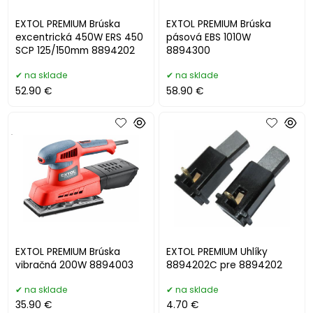
EXTOL PREMIUM Brúska
EXTOL PREMIUM Brúska
excentrická 450W ERS 450
pásová EBS 1010W
SCP 125/150mm 8894202
8894300
na sklade
na sklade
52.90 €
58.90 €
.
EXTOL PREMIUM Brúska
EXTOL PREMIUM Uhlíky
vibračná 200W 8894003
8894202C pre 8894202
na sklade
na sklade
35.90 €
4.70 €