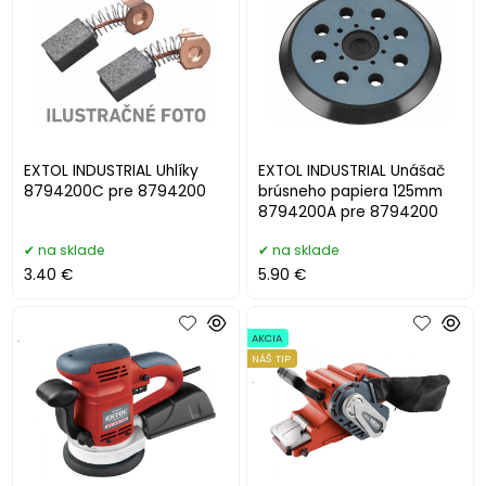
EXTOL INDUSTRIAL Uhlíky
EXTOL INDUSTRIAL Unášač
8794200C pre 8794200
brúsneho papiera 125mm
8794200A pre 8794200
na sklade
na sklade
3.40 €
5.90 €
.
AKCIA
NÁŠ TIP
.