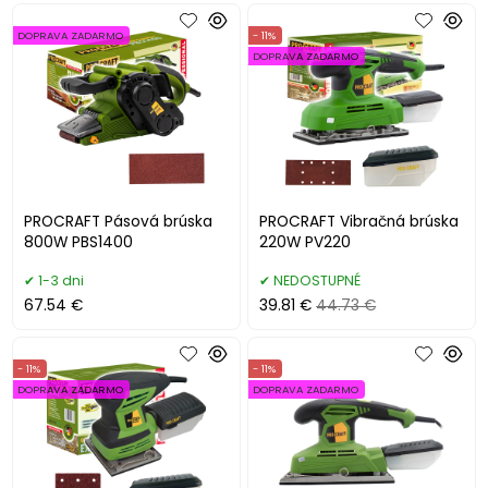
DOPRAVA ZADARMO
- 11%
DOPRAVA ZADARMO
PROCRAFT Pásová brúska
PROCRAFT Vibračná brúska
800W PBS1400
220W PV220
1-3 dni
NEDOSTUPNÉ
67.54 €
39.81 €
44.73 €
- 11%
- 11%
DOPRAVA ZADARMO
DOPRAVA ZADARMO