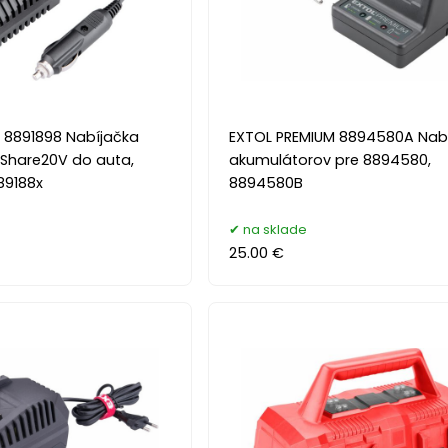
 8891898 Nabíjačka
EXTOL PREMIUM 8894580A Nab
Share20V do auta,
akumulátorov pre 8894580,
889188x
8894580B
na sklade
25.00 €