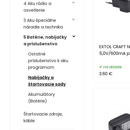
4 Aku rádio a
osvetlenie
3 Aku špeciálne
náradie a technika
5 Batérie, nabíjačky
a príslušenstvo
EXTOL CRAFT N
5,0V/600mA p
Ostatné
príslušenstvo k aku
na sklade
programom
3.60 €
Nabíjačky a
štartovacie sady
Akumulátory
(Batérie)
Štartovacie zdroje,
káble