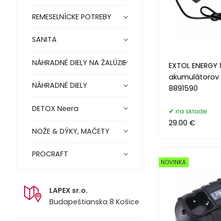
REMESELNÍCKE POTREBY
SANITA
NÁHRADNÉ DIELY NA ŽALÚZIE
EXTOL ENERGY 
akumulátorov 
NÁHRADNÉ DIELY
8891590
DETOX Neera
na sklade
29.00 €
NOŽE & DÝKY, MAČETY
PROCRAFT
NOVINKA
LAPEX sr.o.
Budapeštianska 8 Košice