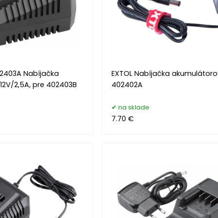
2403A Nabíjačka
EXTOL Nabíjačka akumulátoro
12V/2,5A, pre 402403B
402402A
na sklade
7.70 €