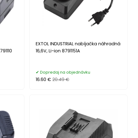
EXTOL INDUSTRIAL nabíjačka náhradná
791110
16,6V, Li-ion 8791151A
Dopredaj na objednávku
16.60 €
20.49 €