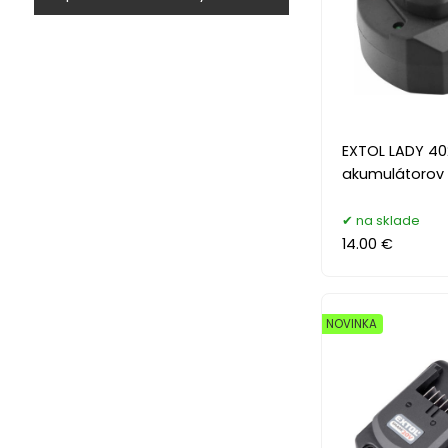
EXTOL LADY 40
akumulátorov 
na sklade
14.00 €
NOVINKA