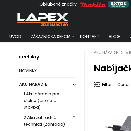
Obľúbené značky
ÚVOD
ZÁKAZNÍCKA SEKCIA
KONTAKT
BLOG
AKU NÁRADIE
5 
Produkty
Nabíjač
NOVINKY
AKU NÁRADIE
Filter
Cena
1 Aku náradie pre
dielňu (dielňa a
Stavba)
2 Aku záhradná
technika (Záhrada)