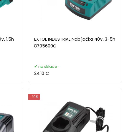
V, 1,5h
EXTOL INDUSTRIAL Nabíjačka 40V, 3-5h
8795600C
na sklade
24.10 €
- 19%