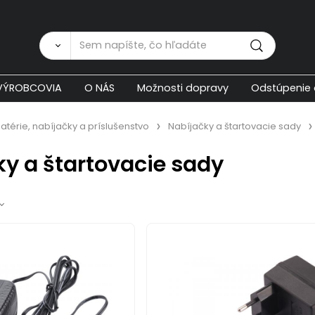
Zákaznícka p
VÝROBCOVIA
O NÁS
Možnosti dopravy
Odstúpenie 
Batérie, nabíjačky a príslušenstvo
Nabíjačky a štartovacie sady
ky a štartovacie sady