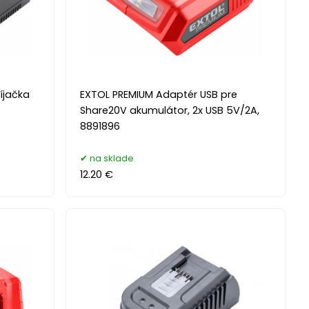
íjačka
EXTOL PREMIUM Adaptér USB pre
Share20V akumulátor, 2x USB 5V/2A,
8891896
na sklade
12.20 €