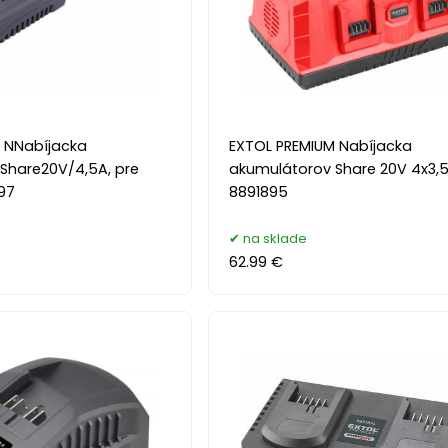
 NNabíjacka
EXTOL PREMIUM Nabíjacka
Share20V/4,5A, pre
akumulátorov Share 20V 4x3,
97
8891895
na sklade
62.99 €