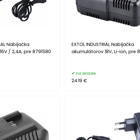
IAL Nabíjačka
EXTOL INDUSTRIAL Nabíjačka
6V / 2,4A, pre 8791580
akumulátorov 18V, Li-ion, pre 8
na sklade
24.19 €