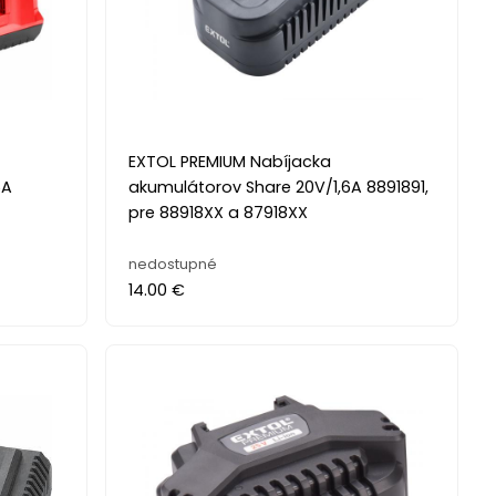
EXTOL PREMIUM Nabíjacka
5A
akumulátorov Share 20V/1,6A 8891891,
pre 88918XX a 87918XX
nedostupné
14.00 €