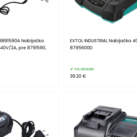
8891590A Nabíjačka
EXTOL INDUSTRIAL Nabíjačka 40
40V/2A, pre 8791590,
8795600D
na sklade
39.20 €