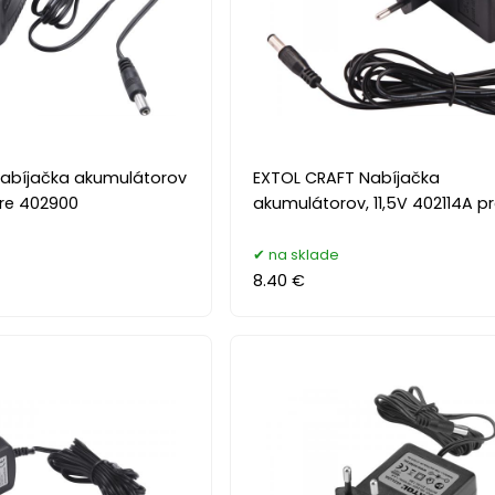
abíjačka akumulátorov
EXTOL CRAFT Nabíjačka
re 402900
akumulátorov, 11,5V 402114A pr
na sklade
8.40 €