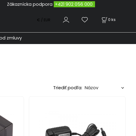
odpora
+421 902 056 000
0
ks
€ / EUR
od zmluvy
Triediť podľa: