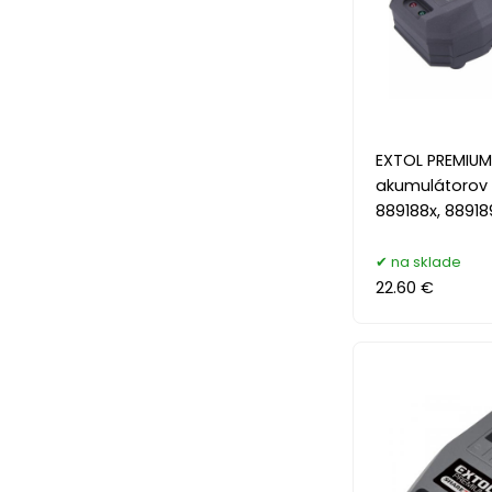
EXTOL PREMIUM
akumulátorov 
889188x, 88918
na sklade
22.60 €