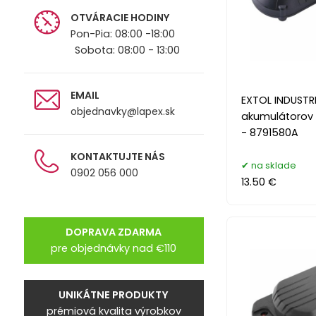
OTVÁRACIE HODINY
Pon-Pia: 08:00 -18:00
Sobota: 08:00 - 13:00
EMAIL
EXTOL INDUSTR
objednavky@lapex.sk
akumulátorov 1
- 8791580A
KONTAKTUJTE NÁS
na sklade
0902 056 000
13.50 €
DOPRAVA ZDARMA
pre objednávky nad €110
UNIKÁTNE PRODUKTY
prémiová kvalita výrobkov