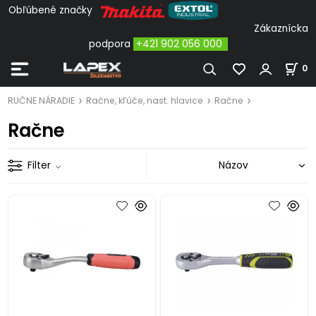
Obľúbené značky
Zákaznícka
podpora
+421 902 056 000
0
RUČNE NÁRADIE
Račne, kľúče, nast. hlavice
Račne
Račne
Filter