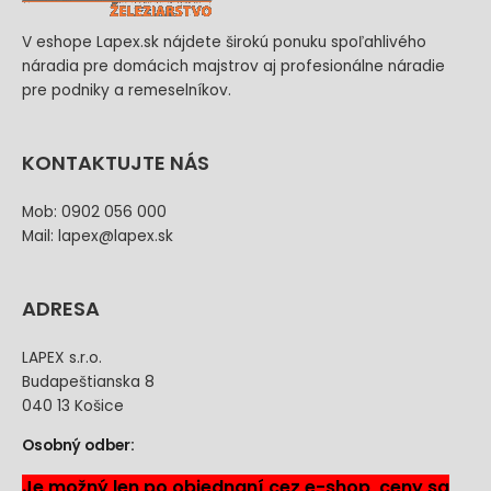
V eshope Lapex.sk nájdete širokú ponuku spoľahlivého
náradia pre domácich majstrov aj profesionálne náradie
pre podniky a remeselníkov.
KONTAKTUJTE NÁS
Mob: 0902 056 000
Mail: lapex@lapex.sk
ADRESA
LAPEX s.r.o.
Budapeštianska 8
040 13 Košice
Osobný odber:
Je možný len po objednaní cez e-shop, ceny sa