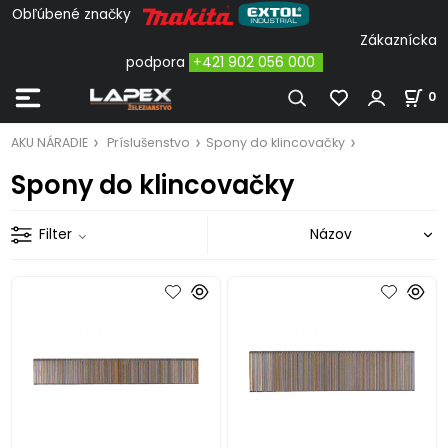
Obľúbené značky
Zákaznícka
podpora
+421 902 056 000
0
AKU NÁRADIE
Príslušenstvo
Spony do klincovačky
Spony do klincovačky
Filter