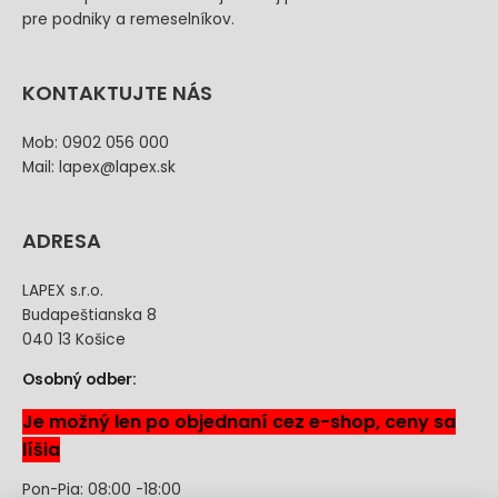
pre podniky a remeselníkov.
KONTAKTUJTE NÁS
Mob: 0902 056 000
Mail: lapex@lapex.sk
ADRESA
LAPEX s.r.o.
Budapeštianska 8
040 13 Košice
Osobný odber:
Je možný len po objednaní cez e-shop, ceny sa
líšia
Pon-Pia: 08:00 -18:00