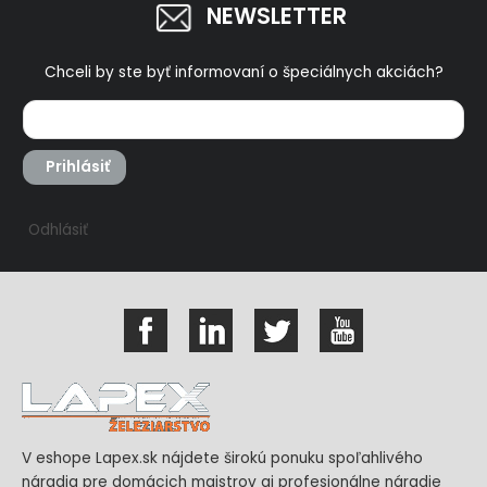
NEWSLETTER
Chceli by ste byť informovaní o špeciálnych akciách?
Prihlásiť
Odhlásiť
V eshope Lapex.sk nájdete širokú ponuku spoľahlivého
náradia pre domácich majstrov aj profesionálne náradie