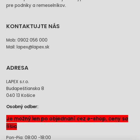
pre podniky a remeselníkov.
KONTAKTUJTE NÁS
Mob: 0902 056 000
Mail: lapex@lapex.sk
ADRESA
LAPEX s.r.o.
Budapeštianska 8
040 13 Košice
Osobný odber:
Je možný len po objednaní cez e-shop, ceny sa
líšia
Pon-Pia: 08:00 -18:00