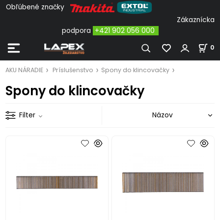
Obľúbené značky
Zákaznícka
podpora
+421 902 056 000
0
AKU NÁRADIE
Príslušenstvo
Spony do klincovačky
Spony do klincovačky
Filter