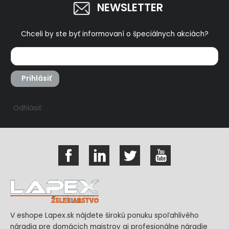
NEWSLETTER
Chceli by ste byť informovaní o špeciálnych akciách?
Prihlásiť
Odhlásiť
V eshope Lapex.sk nájdete širokú ponuku spoľahlivého
náradia pre domácich majstrov aj profesionálne náradie