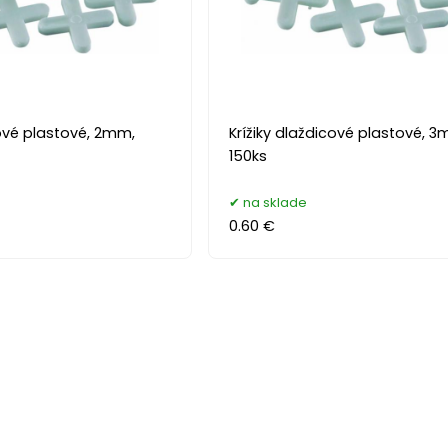
cové plastové, 2mm,
Krížiky dlaždicové plastové, 
150ks
na sklade
0.60 €