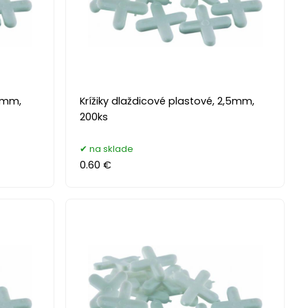
,5mm,
Krížiky dlaždicové plastové, 2,5mm,
200ks
na sklade
0.60 €