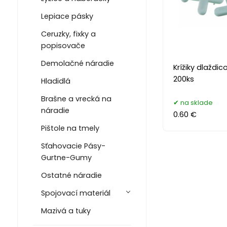
Lepiace pásky
Ceruzky, fixky a
popisovače
Demolačné náradie
Krížiky dlaždi
200ks
Hladidlá
Brašne a vrecká na
na sklade
náradie
0.60 €
Pištole na tmely
Sťahovacie Pásy-
Gurtne-Gumy
Ostatné náradie
Spojovací materiál
Mazivá a tuky