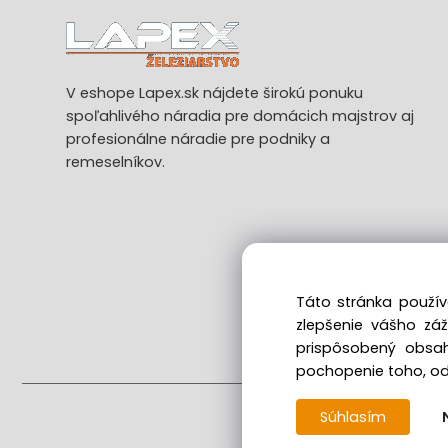
V eshope Lapex.sk nájdete širokú ponuku
spoľahlivého náradia pre domácich majstrov aj
profesionálne náradie pre podniky a
remeselníkov.
Táto stránka použív
zlepšenie vášho zá
Ods
prispôsobený obsah
pochopenie toho, odk
Súhlasím