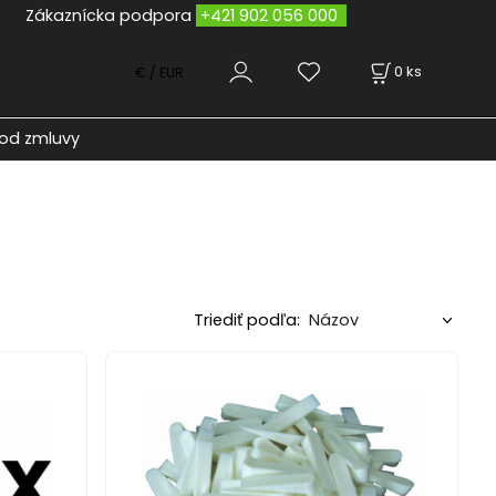
odpora
+421 902 056 000
0
ks
€ / EUR
od zmluvy
Triediť podľa: