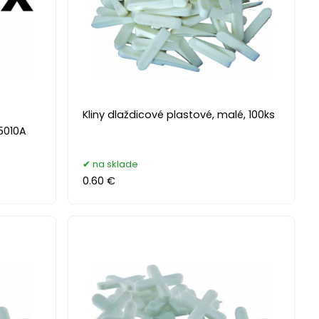
Kliny dlaždicové plastové, malé, 100ks
5010A
na sklade
0.60 €