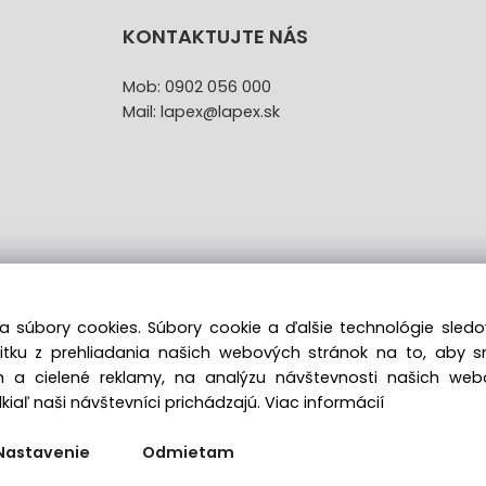
KONTAKTUJTE NÁS
Mob: 0902 056 000
Mail: lapex@lapex.sk
a súbory cookies. Súbory cookie a ďalšie technológie sle
žitku z prehliadania našich webových stránok na to, aby 
túpenie od kúpnej zmluvy uzavretej na diaľku bez registr
 a cielené reklamy, na analýzu návštevnosti našich we
iaľ naši návštevníci prichádzajú.
Viac informácií
Copyright © 2022 lapex.sk, All rights reserved
Nastavenie
Odmietam