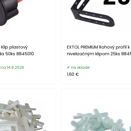
Klip plastový
EXTOL PREMIUM Rohový profil k
ada 50ks 8845010
nivelizačným klipom 25ks 884
ca 14.9.2026
na sklade
1.60 €