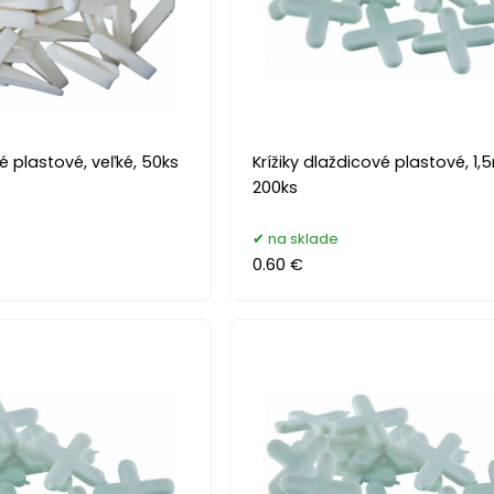
é plastové, veľké, 50ks
Krížiky dlaždicové plastové, 1
200ks
na sklade
0.60 €