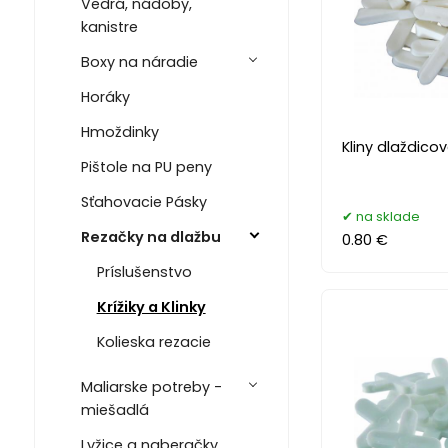
Vedrá, nádoby,
kanistre
Boxy na náradie
Horáky
Hmoždinky
Kliny dlaždicov
Pištole na PU peny
Sťahovacie Pásky
na sklade
Rezačky na dlažbu
0.80 €
Príslušenstvo
Krížiky a Klinky
Kolieska rezacie
Maliarske potreby -
miešadlá
Lyžice a naberačky