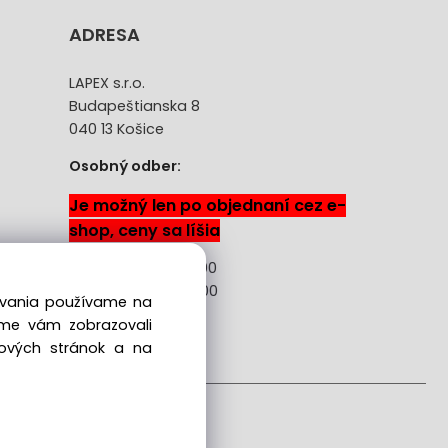
ADRESA
LAPEX s.r.o.
Budapeštianska 8
040 13 Košice
Osobný odber:
Je možný len po objednaní cez e-
shop, ceny sa líšia
Pon-Pia: 08:00 -18:00
Sobota: 08:00 - 13:00
dovania používame na
sme vám zobrazovali
ácie
bových stránok a na