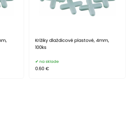
3mm,
Krížiky dlaždicové plastové, 4mm,
100ks
na sklade
0.60 €