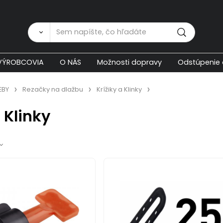
Zákaznícka p
VÝROBCOVIA
O NÁS
Možnosti dopravy
Odstúpenie 
EBY
Rezačky na dlažbu
Krížiky a Klinky
a Klinky