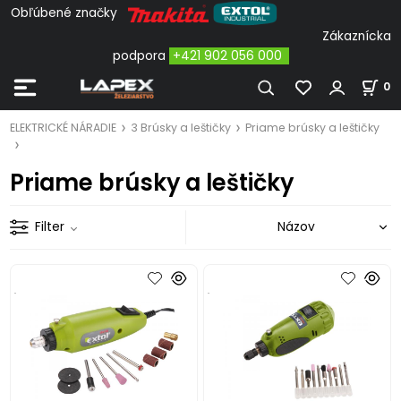
Obľúbené značky
Zákaznícka
podpora
+421 902 056 000
0
ELEKTRICKÉ NÁRADIE
3 Brúsky a leštičky
Priame brúsky a leštičky
Priame brúsky a leštičky
Filter
.
.