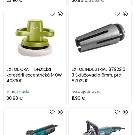
23.90 €
30.90 €
32.53 €
.
.
EXTOL CRAFT Leštička
EXTOL INDUSTRIAL 8792210-
karosérií excentrická 140W
3 Skľučovadlo 6mm, pre
403300
8792210
na sklade
na objednavku
30.90 €
11.90 €
.
.