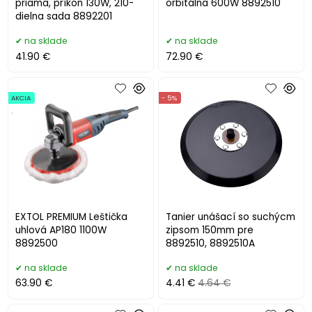
priama, príkon 130W, 210-
orbitálna 600W 8892510
dielna sada 8892201
na sklade
na sklade
41.90 €
72.90 €
AKCIA
- 5%
.
EXTOL PREMIUM Leštička
Tanier unášací so suchýcm
uhlová AP180 1100W
zipsom 150mm pre
8892500
8892510, 8892510A
na sklade
na sklade
63.90 €
4.41 €
4.64 €