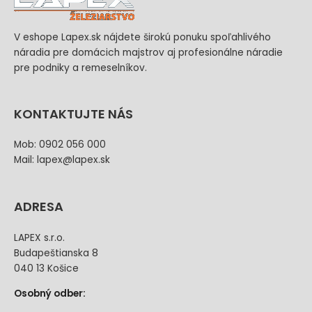
V eshope Lapex.sk nájdete širokú ponuku spoľahlivého
náradia pre domácich majstrov aj profesionálne náradie
pre podniky a remeselníkov.
KONTAKTUJTE NÁS
Mob: 0902 056 000
Mail: lapex@lapex.sk
ADRESA
LAPEX s.r.o.
Budapeštianska 8
040 13 Košice
Osobný odber: