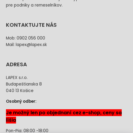
pre podniky a remeselníkov.
KONTAKTUJTE NÁS
Mob: 0902 056 000
Mail: lapex@lapex.sk
ADRESA
LAPEX s.r.o.
Budapeštianska 8
040 13 Košice
Osobný odber:
Je možný len po objednaní cez e-shop, ceny sa
líšia
Pon-Pia: 08:00 -18:00