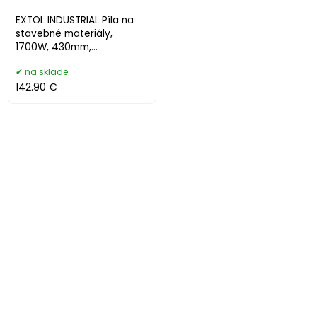
EXTOL INDUSTRIAL Píla na
stavebné materiály,
1700W, 430mm,
3000ot/min, 8793110
na sklade
142.90 €