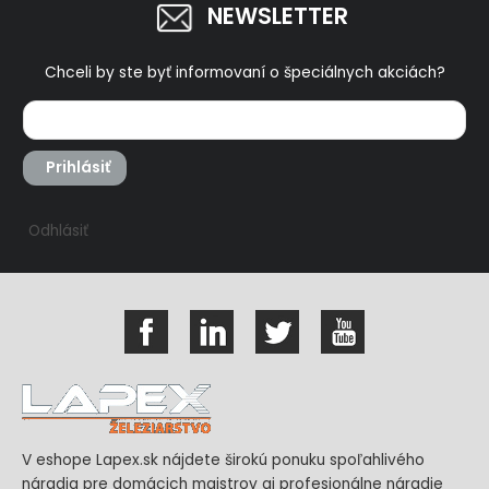
NEWSLETTER
Chceli by ste byť informovaní o špeciálnych akciách?
Prihlásiť
Odhlásiť
V eshope Lapex.sk nájdete širokú ponuku spoľahlivého
náradia pre domácich majstrov aj profesionálne náradie