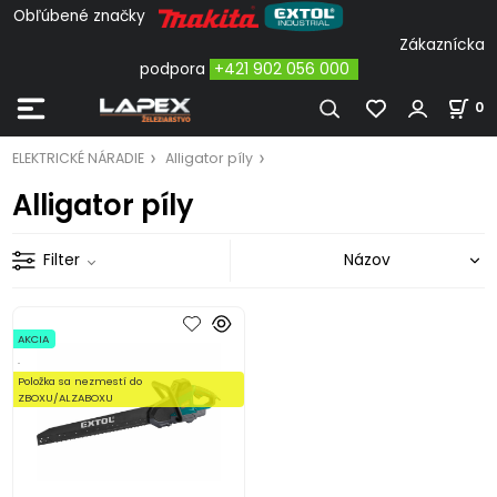
Obľúbené značky
Zákaznícka
podpora
+421 902 056 000
0
ELEKTRICKÉ NÁRADIE
Alligator píly
Alligator píly
Filter
AKCIA
.
Položka sa nezmestí do
ZBOXU/ALZABOXU