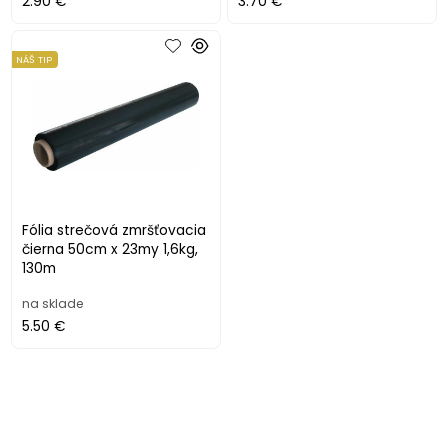
2.90 €
3.70 €
NÁŠ TIP
Fólia strečová zmršťovacia
čierna 50cm x 23my 1,6kg,
130m
na sklade
5.50 €