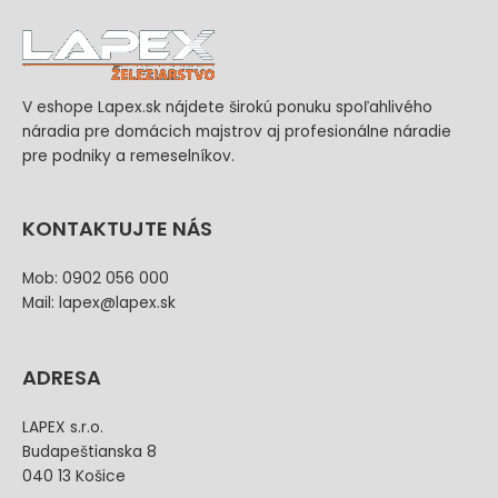
V eshope Lapex.sk nájdete širokú ponuku spoľahlivého
náradia pre domácich majstrov aj profesionálne náradie
pre podniky a remeselníkov.
KONTAKTUJTE NÁS
Mob: 0902 056 000
Mail: lapex@lapex.sk
ADRESA
LAPEX s.r.o.
Budapeštianska 8
040 13 Košice