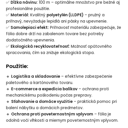
✅
Dĺžka návinu:
100 m – optimálne množstvo pre bežné aj
profesionálne použitie.
✅
Materiál:
Kvalitný
polyetylén (LLDPE)
– pružný a
priľnavý, nevyžaduje lepidlá ani pásky na upevnenie.
✅
Samolepiaci efekt:
Priľnavosť materiálu zabezpečuje, že
fólia dobre drží na zabalenom tovare bez potreby
dodatočného upevnenia.
✅
Ekologická recyklovateľnosť:
Možnosť opätovného
spracovania, čím sa znižuje ekologická stopa.
Použitie:
🔹
Logistika a skladovanie
– efektívne zabezpečenie
paletového a kartónového tovaru.
🔹
E-commerce a expedícia balíkov
– ochrana proti
mechanickému poškodeniu počas prepravy.
🔹
Sťahovanie a domáce využitie
– praktická pomoc pri
balení nábytku a domácich predmetov.
🔹
Ochrana proti poveternostným vplyvom
– fólia je
odolná voči vlhkosti a miernym poveternostným vplyvom.