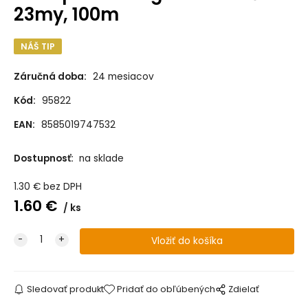
23my, 100m
NÁŠ TIP
Záručná doba:
24 mesiacov
Kód:
95822
EAN:
8585019747532
Dostupnosť:
na sklade
1.30
€
bez DPH
1.60
€
ks
Sledovať produkt
Pridať do obľúbených
Zdielať