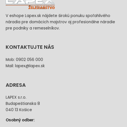
V eshope Lapex.sk nájdete širokú ponuku spoľahlivého
náradia pre domácich majstrov aj profesionálne náradie
pre podniky a remeselníkov.
KONTAKTUJTE NÁS
Mob: 0902 056 000
Mail: lapex@lapex.sk
ADRESA
LAPEX s.r.o.
Budapeštianska 8
040 13 Košice
Osobný odber: