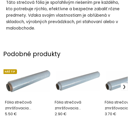
Táto strečová fólia je spoľahlivým riešením pre každého,
kto potrebuje rýchlo, efektívne a bezpečne zabaliť rôzne
predmety. Vďaka svojim vlastnostiam je obľúbená v
skladoch, výrobných prevádzkach, pri sťahovaní alebo v
maloobchode.
Podobné produkty
NÁŠ TIP
Fólia strečová
Fólia strečová
Fólia strečov
zmršťovacia
zmršťovacia
zmršťovacia
transparentná 50cm x
5.50 €
transparentná na
2.90 €
transparentn
3.70 €
23my 1,6kg, 130m
potraviny, 30cm, 9my,
potraviny, 45
240m
240m