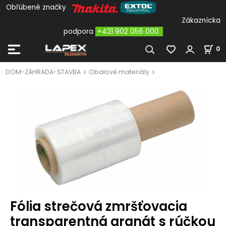
Obľúbené značky
Zákaznícka
podpora
+421 902 056 000
0
DOM-ZÁHRADA-STAVBA
Obalové materiály
Fólia strečová zmršťovacia
transparentná granát s rúčkou