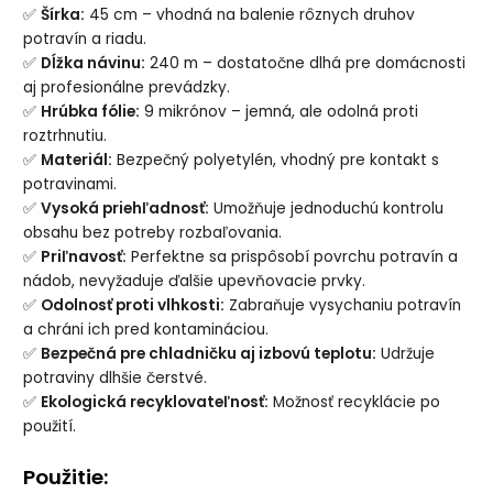
✅
Šírka:
45 cm – vhodná na balenie rôznych druhov
potravín a riadu.
✅
Dĺžka návinu:
240 m – dostatočne dlhá pre domácnosti
aj profesionálne prevádzky.
✅
Hrúbka fólie:
9 mikrónov – jemná, ale odolná proti
roztrhnutiu.
✅
Materiál:
Bezpečný polyetylén, vhodný pre kontakt s
potravinami.
✅
Vysoká priehľadnosť:
Umožňuje jednoduchú kontrolu
obsahu bez potreby rozbaľovania.
✅
Priľnavosť:
Perfektne sa prispôsobí povrchu potravín a
nádob, nevyžaduje ďalšie upevňovacie prvky.
✅
Odolnosť proti vlhkosti:
Zabraňuje vysychaniu potravín
a chráni ich pred kontamináciou.
✅
Bezpečná pre chladničku aj izbovú teplotu:
Udržuje
potraviny dlhšie čerstvé.
✅
Ekologická recyklovateľnosť:
Možnosť recyklácie po
použití.
Použitie: