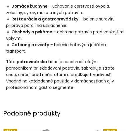
🔹
Domáce kuchyne
– uchovanie čerstvosti ovocia,
zeleniny, syrov, mäsa a iných potravín.
🔹
Reštaurácie a gastroprevádzky
– balenie surovín,
príprava porcií na uskladnenie.
🔹
Obchody a pekárne
– ochrana potravín pred vonkajšími
vplyvmi.
🔹
Catering a eventy
– balenie hotových jedál na
transport.
Táto
potravinárska fólia
je nenahraditeľným
pomocníkom pri skladovaní potravín, zabraňuje strate
chuti, chráni pred nečistotami a predlžuje trvanlivosť.
Vhodná na každodenné použitie v domácnostiach aj v
profesionálnom gastro segmente.
Podobné produkty
NÁŠ TIP
NÁŠ TIP