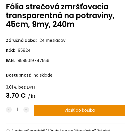
Fólia strečová zmršťovacia
transparentná na potraviny,
45cm, 9my, 240m
Záručná doba:
24 mesiacov
Kód:
95824
EAN:
8585019747556
Dostupnosť:
na sklade
3.01
€
bez DPH
3.70
€
ks
Sledovať produkt
Pridať do obľúbených
Zdielať