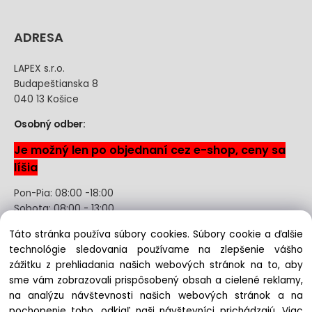
ADRESA
LAPEX s.r.o.
Budapeštianska 8
040 13 Košice
Osobný odber:
Je možný len po objednaní cez e-shop, ceny sa
líšia
Pon-Pia: 08:00 -18:00
Sobota: 08:00 - 13:00
Táto stránka používa súbory cookies. Súbory cookie a ďalšie
Odstúpenie od kúpnej zmluvy uzavretej na diaľku bez
technológie sledovania používame na zlepšenie vášho
registrácie
zážitku z prehliadania našich webových stránok na to, aby
sme vám zobrazovali prispôsobený obsah a cielené reklamy,
na analýzu návštevnosti našich webových stránok a na
pochopenie toho, odkiaľ naši návštevníci prichádzajú.
Viac