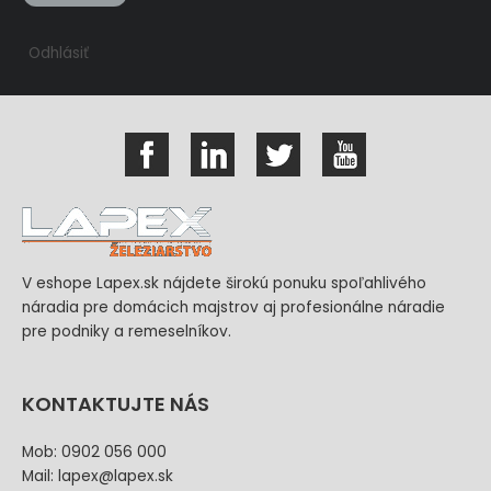
Odhlásiť
V eshope Lapex.sk nájdete širokú ponuku spoľahlivého
náradia pre domácich majstrov aj profesionálne náradie
pre podniky a remeselníkov.
KONTAKTUJTE NÁS
Mob: 0902 056 000
Mail: lapex@lapex.sk