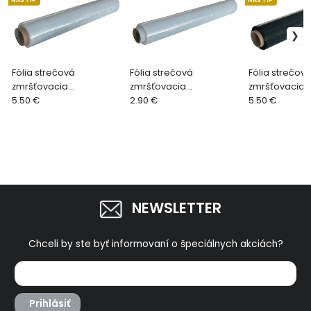
Fólia strečová
Fólia strečová
Fólia strečov
zmršťovacia
zmršťovacia
zmršťovacia 
transparentná 50cm x
5.50 €
transparentná na
2.90 €
50cm x 23my 1
5.50 €
23my 1,6kg, 130m
potraviny, 30cm, 9my,
240m
NEWSLETTER
Chceli by ste byť informovaní o špeciálnych akciách?
Prihlásiť