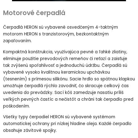
Motorové čerpadlá
Čerpadlá HERON sú vybavené osvedčeným 4-taktným
motorom HERON s tranzistorovým, bezkontaktným
zapaľovaním.
Kompaktná konštrukcia, využívajúca pevné a ľahké zliatiny,
eliminuje použitie prevodových remeňov či reťazí a zaisťuje
tak zvýšenú spoľahlivosť a jednoduchú údržbu. Čerpadlá sú
vybavené vysoko kvalitnou keramickou upchávkou
(tesnením) s prímesou silikónu. Sacie hrdlo so spätnou klapkou
umožňuje čerpadlá rýchlo zavodniť, čo skracuje celkový čas
uvedenia do prevádzky. Sací kôš zamedzuje nasatiu príliš
veľkých pevných častíc a nečistôt a chráni tak čerpadlo pred
poškodením.
Všetky typy čerpadiel HERON sú vybavené systémom
automatickej ochrany pri nízkej hladine oleja. Každé čerpadlo
obsahuje závitové spojky.