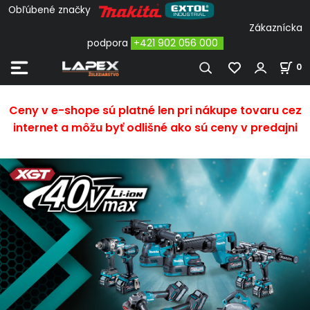
Obľúbené značky
Zákaznícka
podpora
+421 902 056 000
0
Ceny v e-shope sú platné len pri nákupe tovaru cez
internet a môžu byť odlišné ako sú ceny v predajni