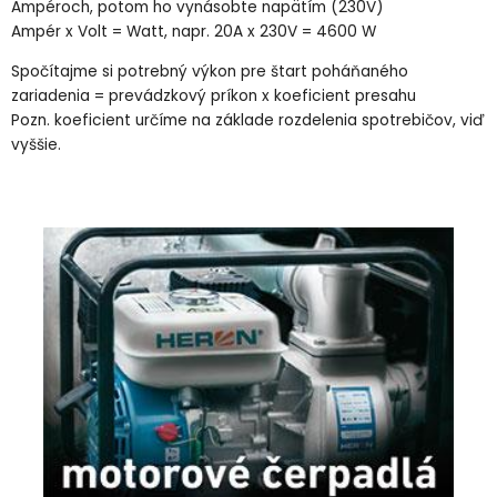
Ampéroch, potom ho vynásobte napätím (230V)
Ampér x Volt = Watt, napr. 20A x 230V = 4600 W
Spočítajme si potrebný výkon pre štart poháňaného
zariadenia = prevádzkový príkon x koeficient presahu
Pozn. koeficient určíme na základe rozdelenia spotrebičov, viď
vyššie.