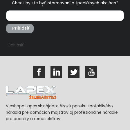
Chceli by ste byť informovaní o špeciálnych akciách?
Prihlásiť
Odhlásiť
V eshope Lapex.sk nájdete širokú ponuku spoľahlivého
náradia pre domácich majstrov aj profesionálne náradie
pre podniky a remeselníkov.