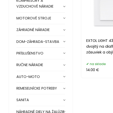
KOMPRESORY A
VZDUCHOVÉ NÁRADIE
MOTOROVÉ STROJE
ZÁHRADNÉ NÁRADIE
EXTOL LIGHT 4
DOM-ZÁHRADA-STAVBA
dvojitý na dia
zásuviek a obj
PRÍSLUŠENSTVO
na sklade
RUČNE NÁRADIE
14.00 €
AUTO-MOTO
REMESELNÍCKE POTREBY
SANITA
NÁHRADNÉ DIELY NA ŽALÚZIE