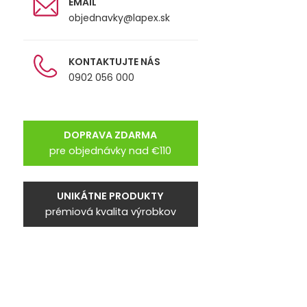
EMAIL
objednavky@lapex.sk
KONTAKTUJTE NÁS
0902 056 000
DOPRAVA ZDARMA
pre objednávky nad €110
UNIKÁTNE PRODUKTY
prémiová kvalita výrobkov