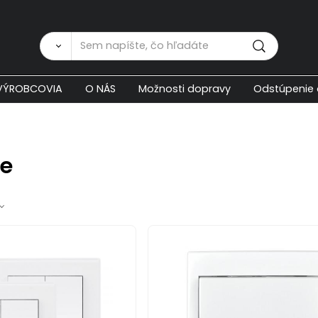
Zákaznícka p
VÝROBCOVIA
O NÁS
Možnosti dopravy
Odstúpenie 
e