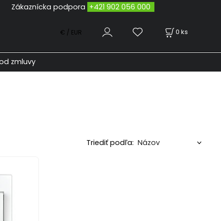
odpora
+421 902 056 000
0
ks
€ / EUR
od zmluvy
Triediť podľa: