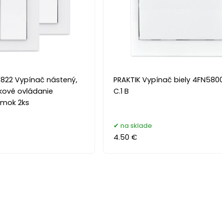
3822 Vypínač nástený,
PRAKTIK Vypínač biely 4FN580
ľkové ovládanie
C.1 B
ímok 2ks
na sklade
4.50 €