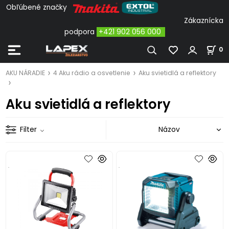
Obľúbené značky
Zákaznícka
podpora
+421 902 056 000
0
AKU NÁRADIE
4 Aku rádio a osvetlenie
Aku svietidlá a reflektory
Aku svietidlá a reflektory
Filter
.
.