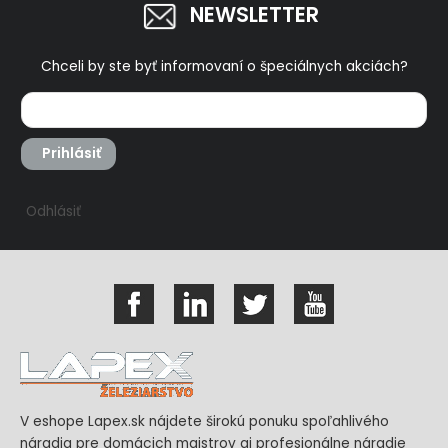
NEWSLETTER
Chceli by ste byť informovaní o špeciálnych akciách?
Prihlásiť
Odhlásiť
V eshope Lapex.sk nájdete širokú ponuku spoľahlivého
náradia pre domácich majstrov aj profesionálne náradie