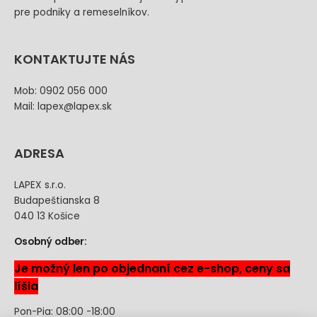
pre podniky a remeselníkov.
KONTAKTUJTE NÁS
Mob: 0902 056 000
Mail: lapex@lapex.sk
ADRESA
LAPEX s.r.o.
Budapeštianska 8
040 13 Košice
Osobný odber:
Je možný len po objednaní cez e-shop, ceny sa
líšia
Pon-Pia: 08:00 -18:00