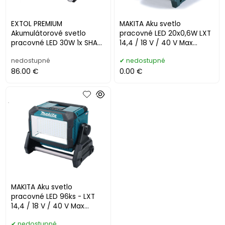
EXTOL PREMIUM
MAKITA Aku svetlo
Akumulátorové svetlo
pracovné LED 20x0,6W LXT
pracovné LED 30W 1x SHARE
14,4 / 18 V / 40 V Max
20V/2Ah Li-ion 8891870
3600ml DEAML005G
nedostupné
nedostupné
86.00 €
0.00 €
.
MAKITA Aku svetlo
pracovné LED 96ks - LXT
14,4 / 18 V / 40 V Max
10000lm DEAML009G
nedostupné