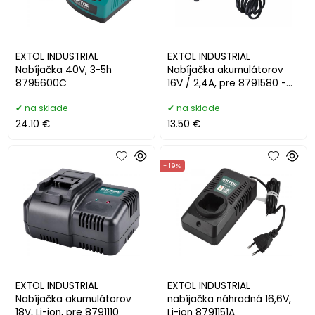
EXTOL INDUSTRIAL
EXTOL INDUSTRIAL
Nabíjačka 40V, 3-5h
Nabíjačka akumulátorov
8795600C
16V / 2,4A, pre 8791580 -
8791580A
na sklade
na sklade
24.10 €
13.50 €
- 19%
EXTOL INDUSTRIAL
EXTOL INDUSTRIAL
Nabíjačka akumulátorov
nabíjačka náhradná 16,6V,
18V, Li-ion, pre 8791110
Li-ion 8791151A