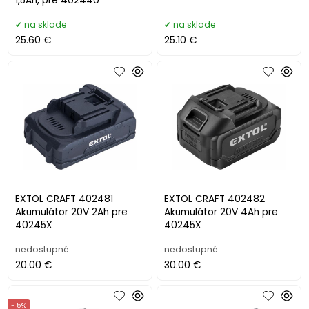
1,5Ah, pre 402440
na sklade
na sklade
25.60 €
25.10 €
EXTOL CRAFT 402481
EXTOL CRAFT 402482
Akumulátor 20V 2Ah pre
Akumulátor 20V 4Ah pre
40245X
40245X
nedostupné
nedostupné
20.00 €
30.00 €
- 5%