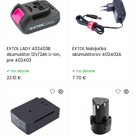
EXTOL LADY 402403B
EXTOL Nabíjačka
Akumulátor 12V/2Ah Li-ion,
akumulátorov 402402A
pre 402403
na sklade
na sklade
23.10 €
7.70 €