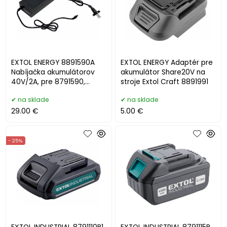
EXTOL ENERGY 8891590A
EXTOL ENERGY Adaptér pre
Nabíjačka akumulátorov
akumulátor Share20V na
40V/2A, pre 8791590,
stroje Extol Craft 8891991
8891590
na sklade
na sklade
29.00 €
5.00 €
- 25%