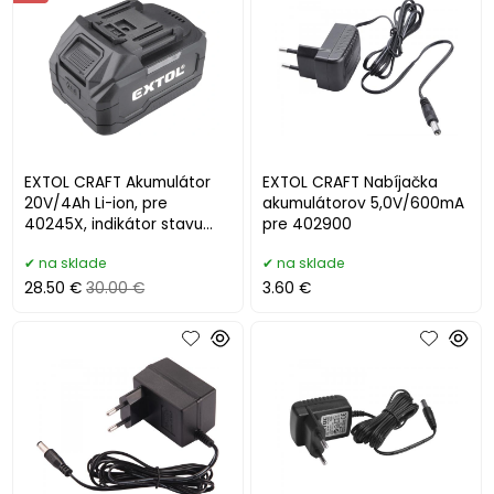
EXTOL CRAFT Akumulátor
EXTOL CRAFT Nabíjačka
20V/4Ah Li-ion, pre
akumulátorov 5,0V/600mA
40245X, indikátor stavu
pre 402900
nabitia
na sklade
na sklade
28.50 €
30.00 €
3.60 €