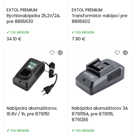
EXTOL PREMIUM
EXTOL PREMIUM
Rýchlonabíjačka 25,2V/2A,
Transformátor nabíjací pre
pre 8895630
8895602
na sklade
na sklade
34.10 €
7.90 €
Nabíjacka akumulátorov,
Nabíjačka akumulátorov 3A
16.8V / 1h, pre 8791151
8791115A, pre 8791115,
8791255
na sklade
na sklade