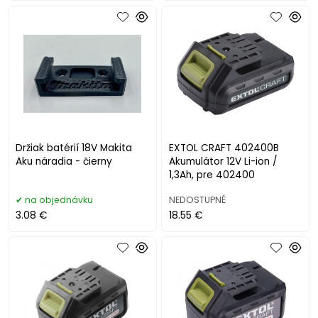
Držiak batérií 18V Makita
EXTOL CRAFT 402400B
Aku náradia - čierny
Akumulátor 12V Li-ion /
1,3Ah, pre 402400
na objednávku
NEDOSTUPNÉ
3.08 €
18.55 €