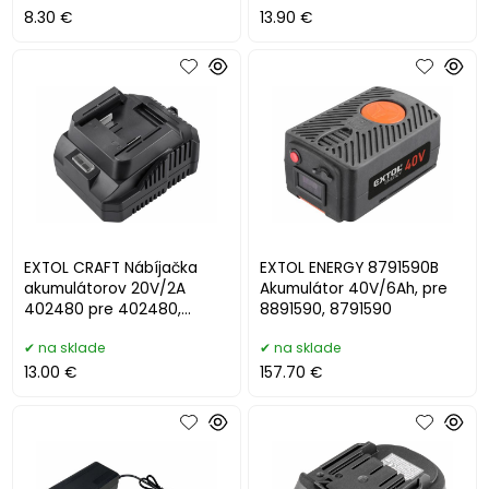
8.30 €
13.90 €
EXTOL CRAFT Nábíjačka
EXTOL ENERGY 8791590B
akumulátorov 20V/2A
Akumulátor 40V/6Ah, pre
402480 pre 402480,
8891590, 8791590
402481
na sklade
na sklade
13.00 €
157.70 €