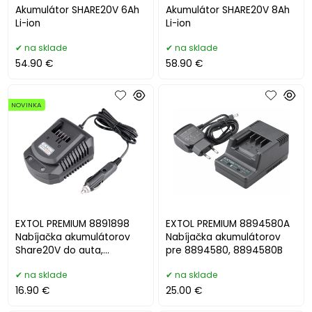
Akumulátor SHARE20V 6Ah
Akumulátor SHARE20V 8Ah
Li-ion
Li-ion
na sklade
na sklade
54.90 €
58.90 €
NOVINKA
EXTOL PREMIUM 8891898
EXTOL PREMIUM 8894580A
Nabíjačka akumulátorov
Nabíjačka akumulátorov
Share20V do auta,
pre 8894580, 8894580B
12V/2,2A, pre 889188x
na sklade
na sklade
16.90 €
25.00 €