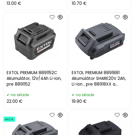
13.00 €
10.70 €
EXTOL PREMIUM 8891152C
EXTOL PREMIUM 8891881
Akumulátor, 12V/4Ah Li-ion,
Akumulátor SHARE20V 2Ah,
pre 8891152
Li-ion , pre 88918XX a
87918XX
na sklade
na sklade
22.00 €
19.90 €
AKCIA