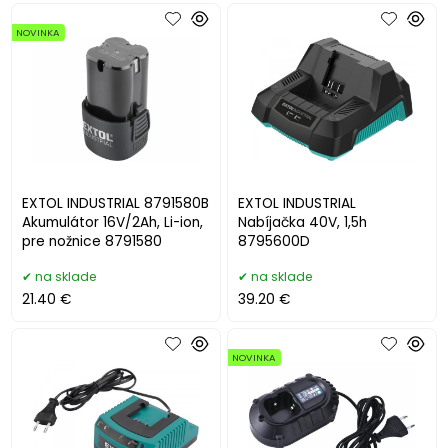
NOVINKA
EXTOL INDUSTRIAL 8791580B
EXTOL INDUSTRIAL
Akumulátor 16V/2Ah, Li-ion,
Nabíjačka 40V, 1,5h
pre nožnice 8791580
8795600D
na sklade
na sklade
21.40 €
39.20 €
NOVINKA