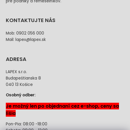
pre podniky a remeselníkov.
KONTAKTUJTE NÁS
Mob: 0902 056 000
Mail: lapex@lapex.sk
ADRESA
LAPEX s.r.o.
Budapeštianska 8
040 13 Košice
Osobný odber:
Je možný len po objednaní cez e-shop, ceny sa
líšia
Pon-Pia: 08:00 -18:00