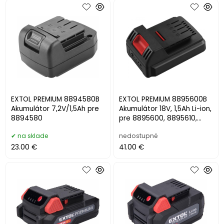
EXTOL PREMIUM 8894580B
EXTOL PREMIUM 8895600B
Akumulátor 7,2V/1,5Ah pre
Akumulátor 18V, 1,5Ah Li-ion,
8894580
pre 8895600, 8895610,
8895640
na sklade
nedostupné
23.00 €
41.00 €