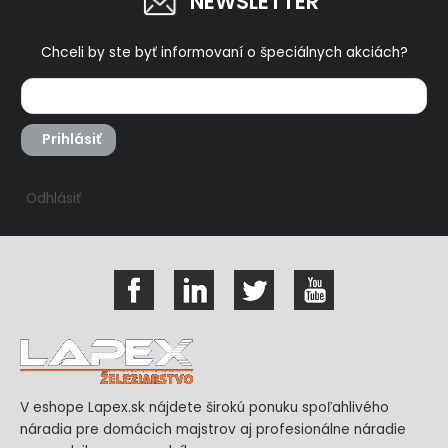
NEWSLETTER
Chceli by ste byť informovaní o špeciálnych akciách?
Prihlásiť
Odhlásiť
V eshope Lapex.sk nájdete širokú ponuku spoľahlivého
náradia pre domácich majstrov aj profesionálne náradie