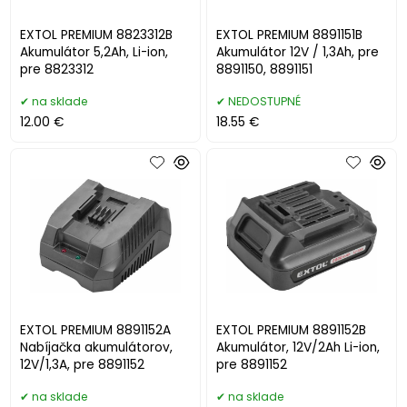
EXTOL PREMIUM 8823312B
EXTOL PREMIUM 8891151B
Akumulátor 5,2Ah, Li-ion,
Akumulátor 12V / 1,3Ah, pre
pre 8823312
8891150, 8891151
na sklade
NEDOSTUPNÉ
12.00 €
18.55 €
EXTOL PREMIUM 8891152A
EXTOL PREMIUM 8891152B
Nabíjačka akumulátorov,
Akumulátor, 12V/2Ah Li-ion,
12V/1,3A, pre 8891152
pre 8891152
na sklade
na sklade