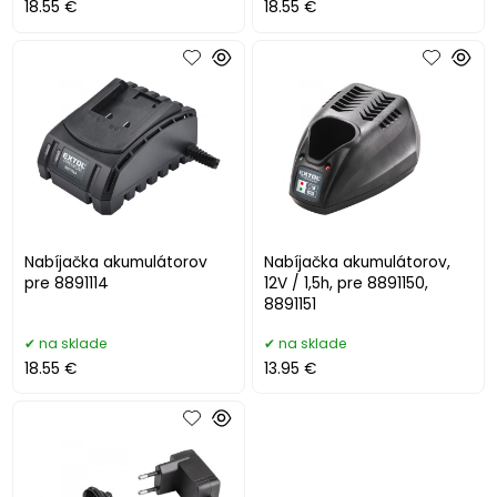
18.55 €
18.55 €
Nabíjačka akumulátorov
Nabíjačka akumulátorov,
pre 8891114
12V / 1,5h, pre 8891150,
8891151
na sklade
na sklade
18.55 €
13.95 €