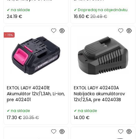
na sklade
Dopredaj na objednávku
24.19 €
16.60 €
20.49 €
- 15%
EXTOL LADY 402401E
EXTOL LADY 402403A
Akumulátor 12V/1,3Ah, Li-ion,
Nabíjačka akumulátorov
pre 402401
12V/2,5A, pre 402403B
na sklade
na sklade
17.30 €
20.35 €
14.00 €