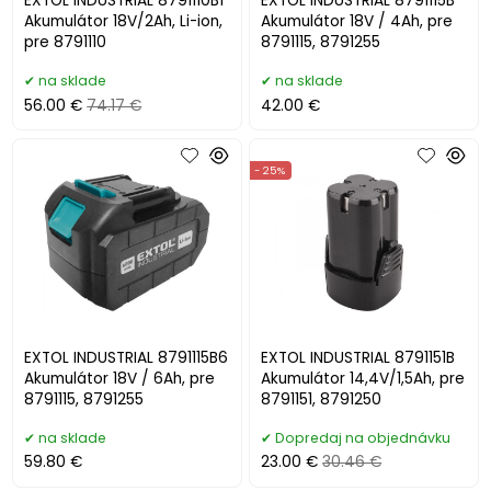
EXTOL INDUSTRIAL 8791110B1
EXTOL INDUSTRIAL 8791115B
Akumulátor 18V/2Ah, Li-ion,
Akumulátor 18V / 4Ah, pre
pre 8791110
8791115, 8791255
na sklade
na sklade
56.00 €
74.17 €
42.00 €
- 25%
EXTOL INDUSTRIAL 8791115B6
EXTOL INDUSTRIAL 8791151B
Akumulátor 18V / 6Ah, pre
Akumulátor 14,4V/1,5Ah, pre
8791115, 8791255
8791151, 8791250
na sklade
Dopredaj na objednávku
59.80 €
23.00 €
30.46 €