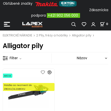
Obľúbené značky
Zákaznícka
podpora
+421 902 056 000
0
ELEKTRICKÉ NÁRADIE
2 Píly, frézy a hoblíky
Alligator píly
Alligator píly
Filter
AKCIA
.
Položka sa nezmestí do
ZBOXU/ALZABOXU