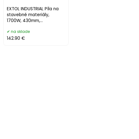
EXTOL INDUSTRIAL Píla na
stavebné materiály,
1700W, 430mm,
3000ot/min, 8793110
na sklade
142.90 €