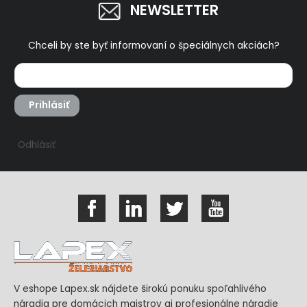
NEWSLETTER
Chceli by ste byť informovaní o špeciálnych akciách?
Prihlásiť
Odhlásiť
V eshope Lapex.sk nájdete širokú ponuku spoľahlivého
náradia pre domácich majstrov aj profesionálne náradie