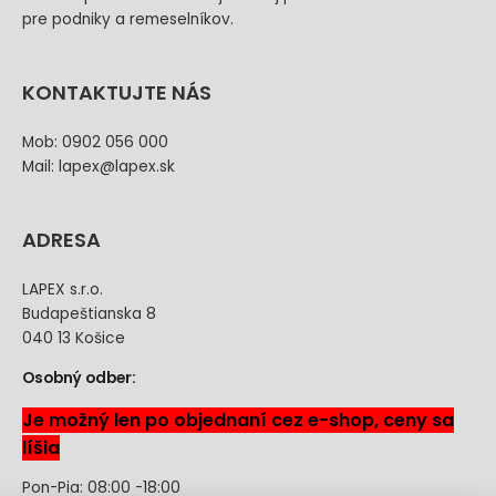
pre podniky a remeselníkov.
KONTAKTUJTE NÁS
Mob: 0902 056 000
Mail: lapex@lapex.sk
ADRESA
LAPEX s.r.o.
Budapeštianska 8
040 13 Košice
Osobný odber:
Je možný len po objednaní cez e-shop, ceny sa
líšia
Pon-Pia: 08:00 -18:00