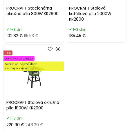
PROCRAFT Stacionárna
PROCRAFT Stolová
okružná píla 800W KR2600
kotúčová píla 2000W
KR2800
1-3 dni
1-3 dni
102.82 €
115.53 €
185.45 €
- 11%
DOPRAVA ZADARMO
Položka sa nezmestí do
ZBOXU/ALZABOXU
PROCRAFT Stolová okružná
píla 1800W KR2900
1-3 dni
220.90 €
248.20 €