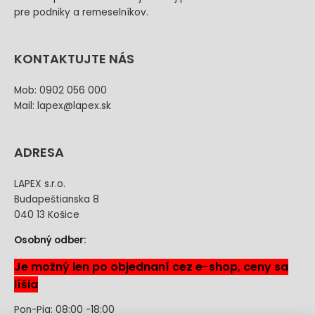
pre podniky a remeselníkov.
KONTAKTUJTE NÁS
Mob: 0902 056 000
Mail: lapex@lapex.sk
ADRESA
LAPEX s.r.o.
Budapeštianska 8
040 13 Košice
Osobný odber:
Je možný len po objednaní cez e-shop, ceny sa
líšia
Pon-Pia: 08:00 -18:00