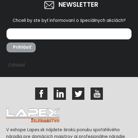
NEWSLETTER
Chceli by ste byť informovaní o špeciálnych akciách?
Prihlásiť
Odhlásiť
V eshope Lapex.sk nájdete širokú ponuku spoľahlivého
náradia pre domácich majstrov aj profesionálne náradie