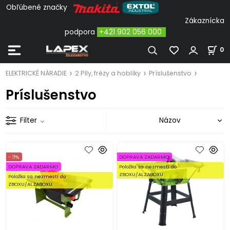
Obľúbené značky
Zákaznícka
podpora
+421 902 056 000
0
ELEKTRICKÉ NÁRADIE
2 Píly, frézy a hoblíky
Príslušenstvo
Príslušenstvo
Filter
- 11%
DOPRAVA ZADARMO
DOPRAVA ZADARMO
Položka sa nezmestí do
ZBOXU/ALZABOXU
Položka sa nezmestí do
ZBOXU/ALZABOXU