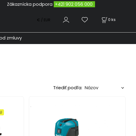
odpora
+421 902 056 000
0
ks
€ / EUR
od zmluvy
Triediť podľa:
.
XU