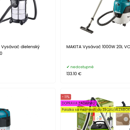
 Vysávač dielenský
MAKITA Vysávač 1000W 20L V
0
nedostupné
133.10 €
- 11%
DOPRAVA ZADARMO
Položka sa nezmestí do ZBOXU/ALZABO