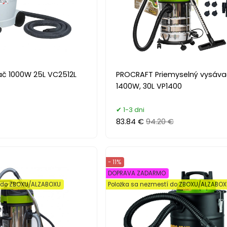
č 1000W 25L VC2512L
PROCRAFT Priemyselný vysáva
1400W, 30L VP1400
1-3 dni
83.84 €
94.20 €
- 11%
DOPRAVA ZADARMO
í do ZBOXU/ALZABOXU
Položka sa nezmestí do ZBOXU/ALZABO