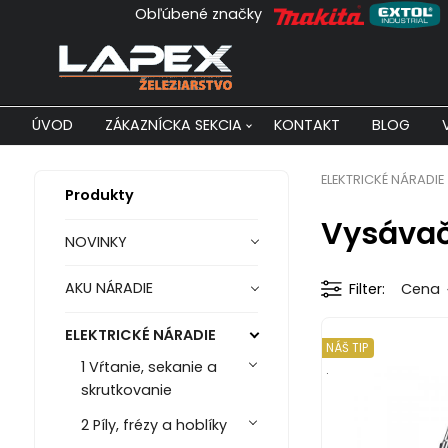
Obľúbené značky
ÚVOD
ZÁKAZNÍCKA SEKCIA
KONTAKT
BLOG
ELEKTRICKÉ NÁRADIE
Produkty
Vysáva
NOVINKY
AKU NÁRADIE
Filter
Cena
ELEKTRICKÉ NÁRADIE
NÁŠ TIP
1 Vŕtanie, sekanie a
.
skrutkovanie
2 Píly, frézy a hoblíky