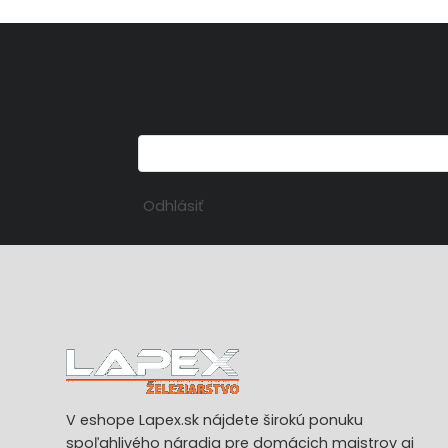
Odhlásiť
V eshope Lapex.sk nájdete širokú ponuku
spoľahlivého náradia pre domácich majstrov aj