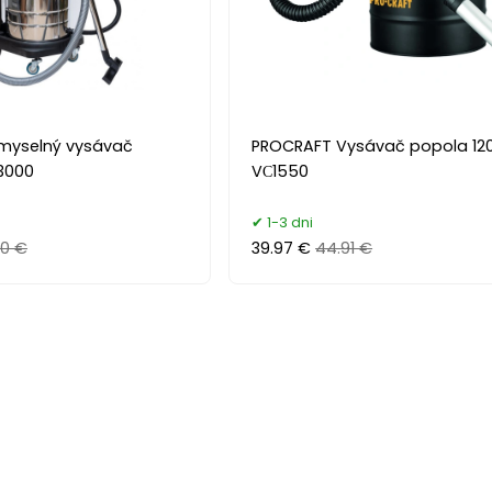
myselný vysávač
PROCRAFT Vysávač popola 120
3000
VС1550
1-3 dni
20 €
39.97 €
44.91 €