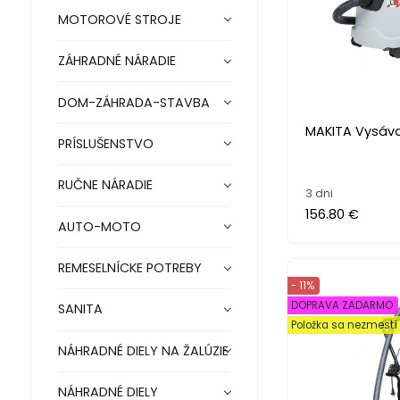
MOTOROVÉ STROJE
ZÁHRADNÉ NÁRADIE
DOM-ZÁHRADA-STAVBA
MAKITA Vysáva
PRÍSLUŠENSTVO
RUČNE NÁRADIE
3 dni
156.80 €
AUTO-MOTO
REMESELNÍCKE POTREBY
- 11%
DOPRAVA ZADARMO
SANITA
Položka sa nezmest
NÁHRADNÉ DIELY NA ŽALÚZIE
NÁHRADNÉ DIELY