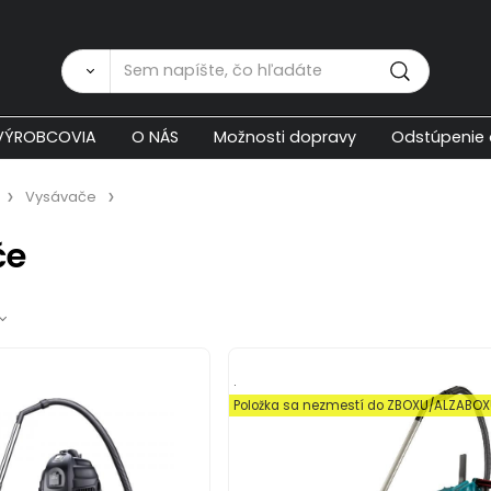
Zákaznícka p
VÝROBCOVIA
O NÁS
Možnosti dopravy
Odstúpenie 
Vysávače
če
.
Položka sa nezmestí do ZBOXU/ALZABO