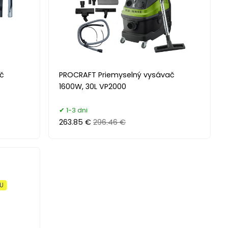
č
PROCRAFT Priemyselný vysávač
1600W, 30L VP2000
1-3 dni
263.85 €
296.46 €
XU