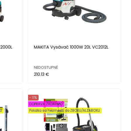
C2000L
MAKITA Vysávač 1000W 20L VC2012L
NEDOSTUPNÉ
210.13 €
- 11%
DOPRAVA ZADARMO
XU
Položka sa nezmestí do ZBOXU/ALZABOXU