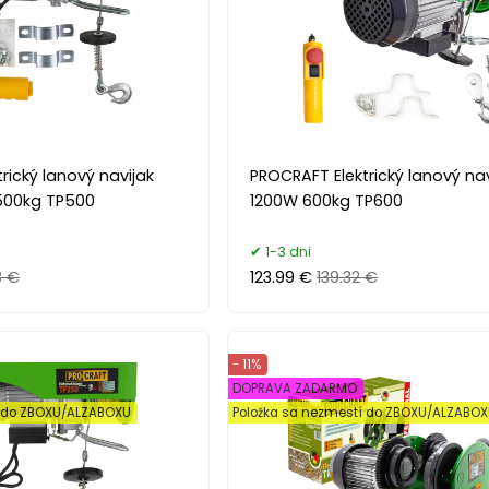
rický lanový navijak
PROCRAFT Elektrický lanový nav
500kg TP500
1200W 600kg TP600
1-3 dni
8 €
123.99 €
139.32 €
- 11%
DOPRAVA ZADARMO
í do ZBOXU/ALZABOXU
Položka sa nezmestí do ZBOXU/ALZABO