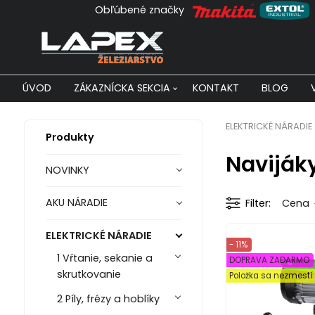
Obľúbené značky
ÚVOD
ZÁKAZNÍCKA SEKCIA
KONTAKT
BLOG
ELEKTRICKÉ NÁRADIE
Produkty
Naviják
NOVINKY
AKU NÁRADIE
Filter
Cena
ELEKTRICKÉ NÁRADIE
- 11%
1 Vŕtanie, sekanie a
DOPRAVA ZADARMO
skrutkovanie
Položka sa nezmest
2 Píly, frézy a hoblíky