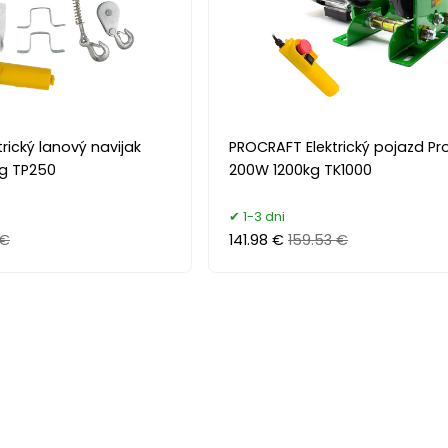
rický lanový navijak
PROCRAFT Elektrický pojazd Pr
g TP250
200W 1200kg TK1000
1-3 dni
 €
141.98 €
159.53 €