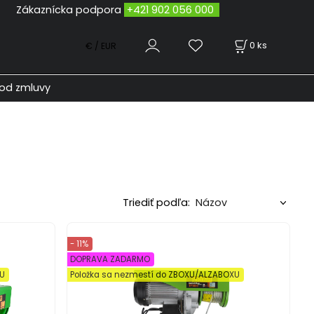
odpora
+421 902 056 000
0
ks
€ / EUR
od zmluvy
Triediť podľa:
- 11%
DOPRAVA ZADARMO
XU
Položka sa nezmestí do ZBOXU/ALZABOXU