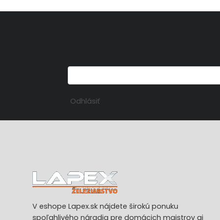
Odhlásiť
V eshope Lapex.sk nájdete širokú ponuku
spoľahlivého náradia pre domácich majstrov aj