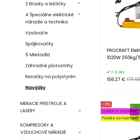
3 Brúsky a leštičky
4 Špeciálne elektrické
náradie a technika
Vysávače
Spájkovačky
PROCRAFT Elekt
5 Miešadlá
1020W 250kg/
Záhradné plotostrihy
1-3 dni
Rezačky na polystyrén
156.27 €
175.5
Navijáky
MERACIE PRÍSTROJE A
- 11%
LASERY
DOPRAVA ZADARMO
Položka sa nezmest
KOMPRESORY A
VZDUCHOVÉ NÁRADIE