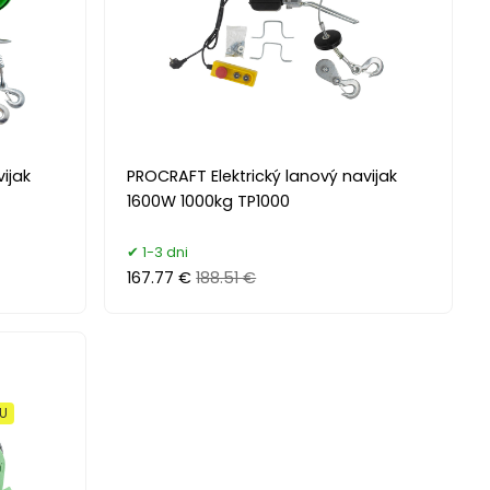
ijak
PROCRAFT Elektrický lanový navijak
1600W 1000kg TP1000
1-3 dni
167.77 €
188.51 €
XU