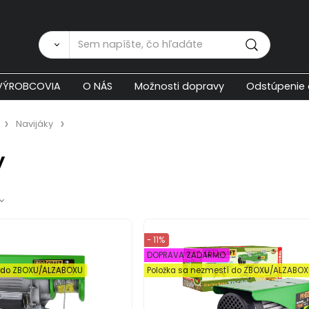
Zákaznícka p
VÝROBCOVIA
O NÁS
Možnosti dopravy
Odstúpenie 
Navijáky
y
- 11%
DOPRAVA ZADARMO
í do ZBOXU/ALZABOXU
Položka sa nezmestí do ZBOXU/ALZABO