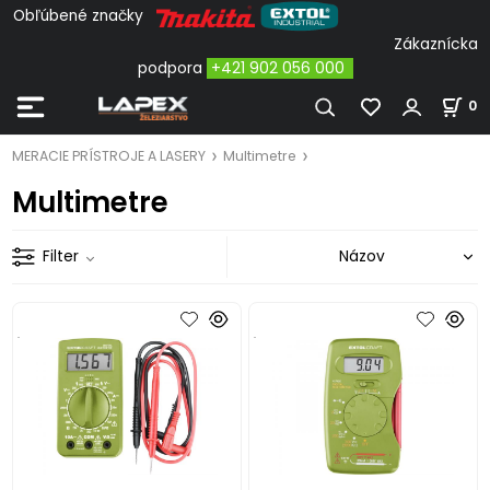
Obľúbené značky
Zákaznícka
podpora
+421 902 056 000
0
MERACIE PRÍSTROJE A LASERY
Multimetre
Multimetre
Filter
.
.