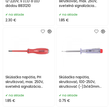
12-220V, s LCD a LED
skrutkovač, max. 250V,
diódou 8831210
svetelná signalizácia
8831203
na sklade
na sklade
2.30 €
1.85 €
Skúšačka napätia, PH
Skúšačka napätia,
skrutkovač, max. 250V,
skrutkovač, 100-250V,
svetelná signalizácia
skrutkovač (-)3x140mm
8831204
5104
na sklade
na sklade
1.85 €
0.75 €