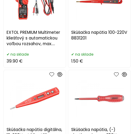
EXTOL PREMIUM Multimeter
Skúšačka napätia 100-220V
kliešťový s automatickou
8831201
voľbou rozsahov, max.
600V AC/DC, 8831253
na sklade
na sklade
39.90 €
1.50 €
Skúšačka napätia digitálna,
Skúšačka napätia, (-)