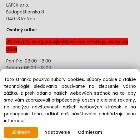
LAPEX s.r.o.
Budapeštianska 8
040 13 Košice
Osobný odber:
Je možný len po objednaní cez e-shop, ceny sa
líšia
Pon-Pia: 08:00 -18:00
Sobota: 08:00 - 13:00
Táto stránka používa súbory cookies. Súbory cookie a ďalšie
Odstúpenie od kúpnej zmluvy uzavretej na diaľku bez
technológie sledovania používame na zlepšenie vášho
registrácie
zážitku z prehliadania našich webových stránok na to, aby
sme vám zobrazovali prispôsobený obsah a cielené reklamy,
na analýzu návštevnosti našich webových stránok a na
pochopenie toho, odkiaľ naši návštevníci prichádzajú.
Viac
Copyright © 2022 lapex.sk, All rights reserved
informácií
Súhlasím
Nastavenie
Odmietam
Vytvorené systémom ClickEshop.sk