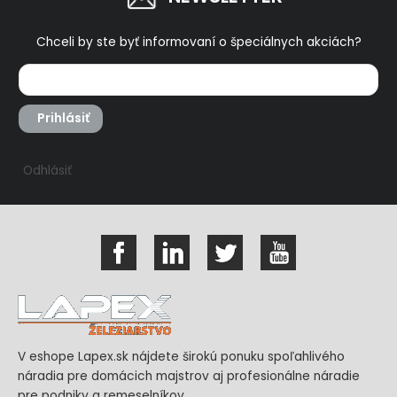
Chceli by ste byť informovaní o špeciálnych akciách?
Prihlásiť
Odhlásiť
V eshope Lapex.sk nájdete širokú ponuku spoľahlivého
náradia pre domácich majstrov aj profesionálne náradie
pre podniky a remeselníkov.