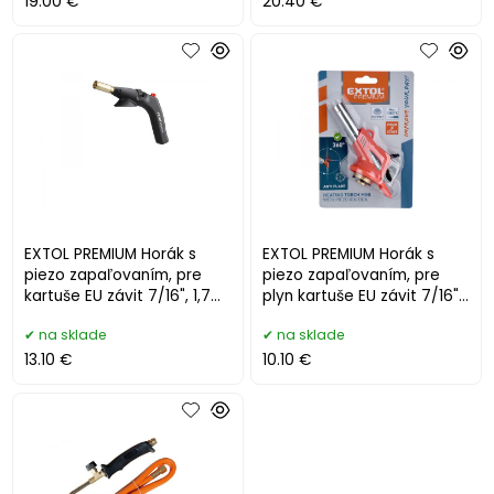
19.00 €
20.40 €
EXTOL PREMIUM Horák s
EXTOL PREMIUM Horák s
piezo zapaľovaním, pre
piezo zapaľovaním, pre
kartuše EU závit 7/16", 1,7
plyn kartuše EU závit 7/16",
kWh, spotreba 123g/h
1,1kW, spotr 80g/h 8848107
na sklade
na sklade
884810
13.10 €
10.10 €