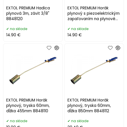
EXTOL PREMIUM Hadica
EXTOL PREMIUM Horák
plynová 3m, závit 3/8"
plynový s piezoelektrickým
8848120
zapaľovaním na plynové
kartuše 8848105
na sklade
na sklade
14.90 €
14.90 €
EXTOL PREMIUM Horák
EXTOL PREMIUM Horák
plynový, tryska 60mm,
plynový, tryska 60mm,
dĺžka 455mm 8848110
dĺžka 850mm 8848112
na sklade
na sklade