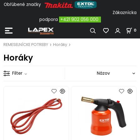
Obľúbené značky
Zákaznícka
podpora
+421 902 056 000
0
REMESELNÍCKE POTREBY
Horáky
Horáky
Filter