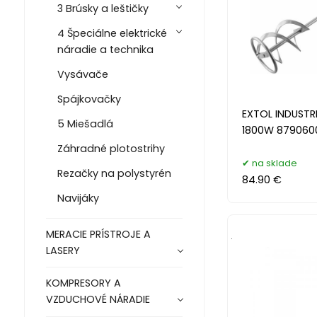
3 Brúsky a leštičky
4 Špeciálne elektrické
náradie a technika
Vysávače
Spájkovačky
EXTOL INDUSTR
5 Miešadlá
1800W 879060
Záhradné plotostrihy
na sklade
Rezačky na polystyrén
84.90 €
Navijáky
MERACIE PRÍSTROJE A
.
LASERY
KOMPRESORY A
VZDUCHOVÉ NÁRADIE