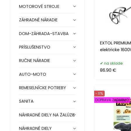
MOTOROVÉ STROJE
ZÁHRADNÉ NÁRADIE
DOM-ZÁHRADA-STAVBA
EXTOL PREMIUM
PRÍSLUŠENSTVO
elektricke 160
RUČNE NÁRADIE
na sklade
86.90 €
AUTO-MOTO
REMESELNÍCKE POTREBY
- 11%
DOPRAVA ZADARMO
SANITA
NÁHRADNÉ DIELY NA ŽALÚZIE
NÁHRADNÉ DIELY