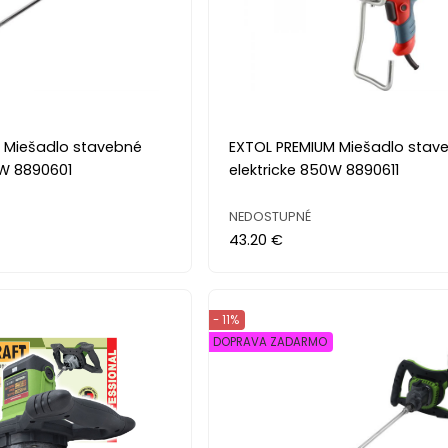
 Miešadlo stavebné
EXTOL PREMIUM Miešadlo stav
0W 8890601
elektricke 850W 8890611
NEDOSTUPNÉ
43.20 €
- 11%
DOPRAVA ZADARMO