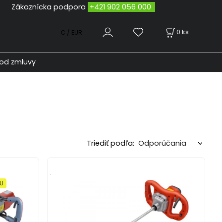
odpora
+421 902 056 000
0
ks
€ / EUR
od zmluvy
Triediť podľa:
.
XU