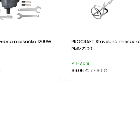
vebná miešačka 1200W
PROCRAFT Stavebná miešačk
PMM2200
1-3 dni
€
69.06 €
77.60 €