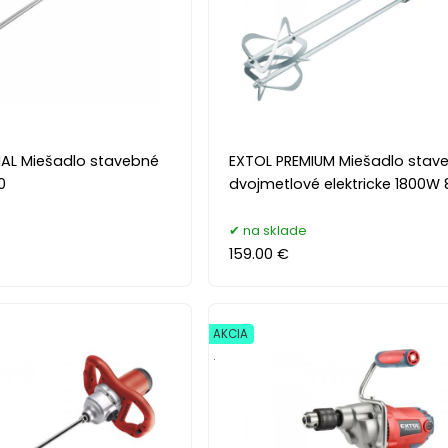
IAL Miešadlo stavebné
EXTOL PREMIUM Miešadlo stav
0
dvojmetlové elektricke 1800W
na sklade
159.00 €
AKCIA
.