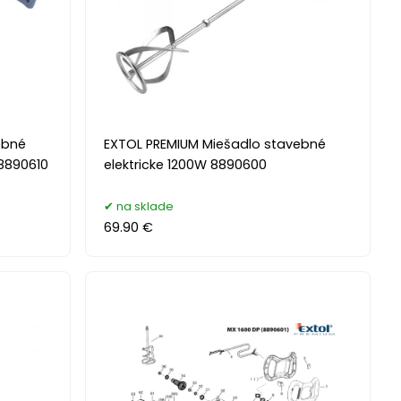
ebné
EXTOL PREMIUM Miešadlo stavebné
 8890610
elektricke 1200W 8890600
na sklade
69.90 €