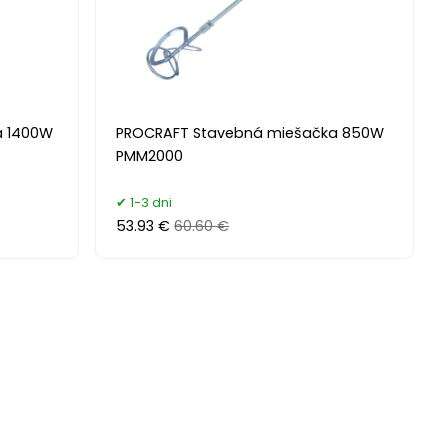
a 1400W
PROCRAFT Stavebná miešačka 850W
PMM2000
1-3 dni
53.93 €
60.60 €