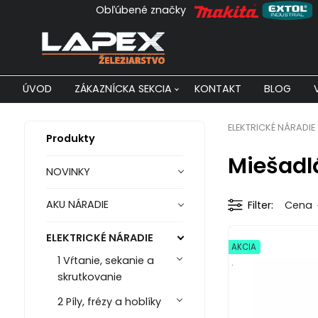
Obľúbené značky
ÚVOD
ZÁKAZNÍCKA SEKCIA
KONTAKT
BLOG
ELEKTRICKÉ NÁRADIE
Produkty
Miešadl
NOVINKY
AKU NÁRADIE
Filter
Cena
ELEKTRICKÉ NÁRADIE
AKCIA
1 Vŕtanie, sekanie a
.
skrutkovanie
2 Píly, frézy a hoblíky