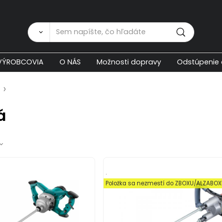
Zákaznícka p
VÝROBCOVIA
O NÁS
Možnosti dopravy
Odstúpenie 
á
.
Položka sa nezmestí do ZBOXU/ALZABO