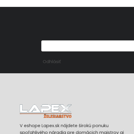
Odhlásiť
V eshope Lapex.sk nájdete širokú ponuku
spoľahlivého náradia pre domácich majstrov aj