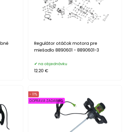
ebné
Regulátor otáčok motora pre
miešadlo 8890601 - 8890601-3
na objednávku
12.20 €
- 11%
DOPRAVA ZADARMO