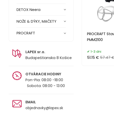
DETOX Neera
NOŽE & DÝKY, MAČETY
PROCRAFT
PROCRAFT Sta
PMM2100
1-3 dni
LAPEX sr.o.
51.15 €
57.47 
Budapeštianska 8 Košice
OTVÁRACIE HODINY
Pon-Pia: 08:00 -18:00
Sobota: 08:00 - 13:00
EMAIL
objednavky@lapex.sk