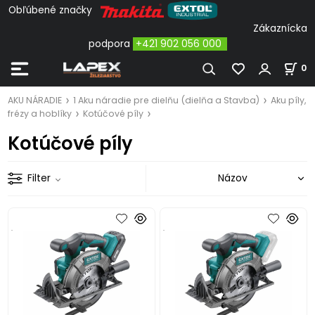
Obľúbené značky
Zákaznícka
podpora
+421 902 056 000
0
AKU NÁRADIE
1 Aku náradie pre dielňu (dielňa a Stavba)
Aku píly,
frézy a hoblíky
Kotúčové píly
Kotúčové píly
Filter
.
.