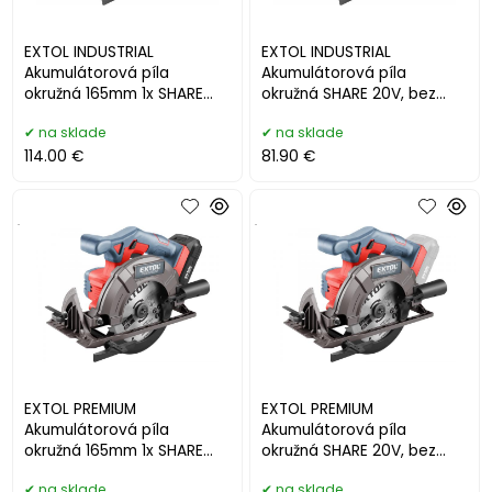
EXTOL INDUSTRIAL
EXTOL INDUSTRIAL
Akumulátorová píla
Akumulátorová píla
okružná 165mm 1x SHARE
okružná SHARE 20V, bez
20V/2Ah Li-ion 8791822
akumulátora a nabíjačky
na sklade
na sklade
8791823
114.00 €
81.90 €
.
.
EXTOL PREMIUM
EXTOL PREMIUM
Akumulátorová píla
Akumulátorová píla
okružná 165mm 1x SHARE
okružná SHARE 20V, bez
20V/2Ah Li-ion 8891822
akumulátora a nabíjačky
na sklade
na sklade