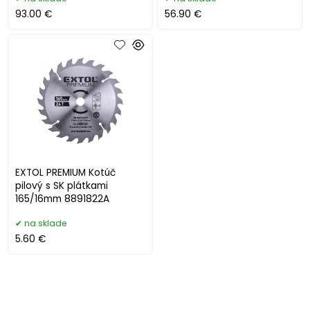
8891823
93.00 €
56.90 €
EXTOL PREMIUM Kotúč
pilový s SK plátkami
165/16mm 8891822A
na sklade
5.60 €