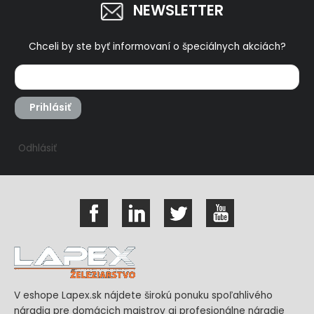
NEWSLETTER
Chceli by ste byť informovaní o špeciálnych akciách?
Prihlásiť
Odhlásiť
V eshope Lapex.sk nájdete širokú ponuku spoľahlivého
náradia pre domácich majstrov aj profesionálne náradie