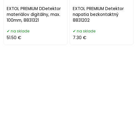
EXTOL PREMIUM DDetektor
EXTOL PREMIUM Detektor
materiálov digitálny, max.
napatia bezkontaktný
100mm, 8831321
8831202
na sklade
na sklade
51.50 €
7.30 €