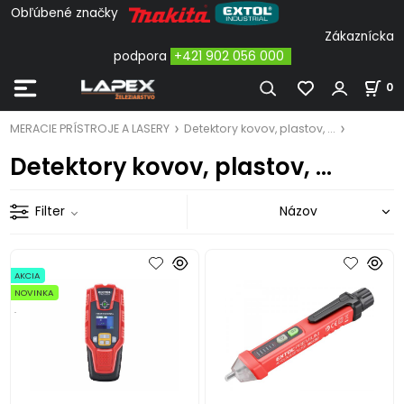
Obľúbené značky
Zákaznícka
podpora
+421 902 056 000
0
MERACIE PRÍSTROJE A LASERY
Detektory kovov, plastov, ...
Detektory kovov, plastov, ...
Filter
AKCIA
NOVINKA
.