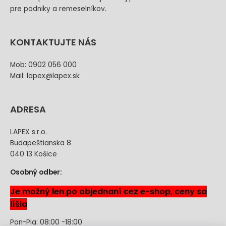
pre podniky a remeselníkov.
KONTAKTUJTE NÁS
Mob: 0902 056 000
Mail: lapex@lapex.sk
ADRESA
LAPEX s.r.o.
Budapeštianska 8
040 13 Košice
Osobný odber:
Je možný len po objednaní cez e-shop, ceny sa
líšia
Pon-Pia: 08:00 -18:00