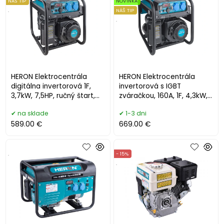
NÁŠ TIP
NOVINKA
.
NÁŠ TIP
.
HERON Elektrocentrála
HERON Elektrocentrála
digitálna invertorová 1F,
invertorová s IGBT
3,7kW, 7,5HP, ručný štart,
zváračkou, 160A, 1F, 4,3kW,
8896236
ručný štart 8896301
na sklade
1-3 dni
589.00 €
669.00 €
.
- 15%
.