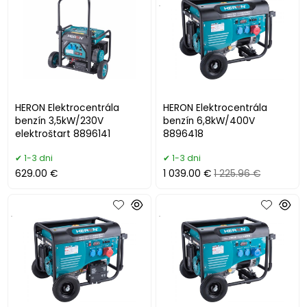
.
HERON Elektrocentrála
HERON Elektrocentrála
benzín 3,5kW/230V
benzín 6,8kW/400V
elektroštart 8896141
8896418
1-3 dni
1-3 dni
629.00 €
1 039.00 €
1 225.96 €
.
.