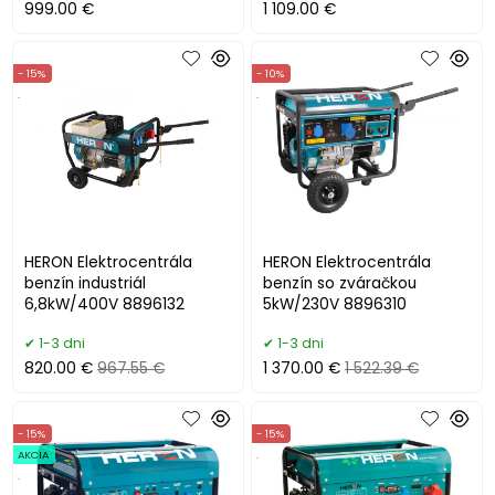
999.00 €
1 109.00 €
- 15%
- 10%
.
.
HERON Elektrocentrála
HERON Elektrocentrála
benzín industriál
benzín so zváračkou
6,8kW/400V 8896132
5kW/230V 8896310
1-3 dni
1-3 dni
820.00 €
967.55 €
1 370.00 €
1 522.39 €
- 15%
- 15%
AKCIA
.
.