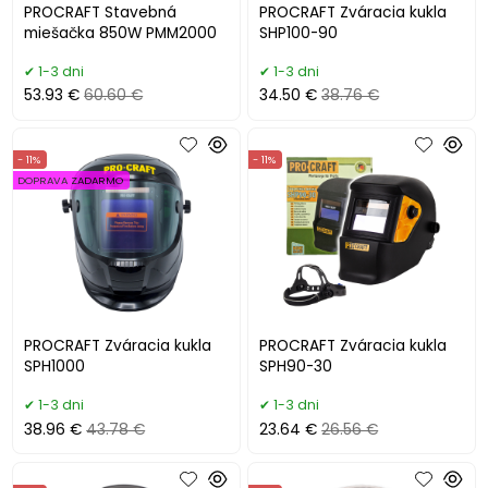
PROCRAFT Stavebná
PROCRAFT Zváracia kukla
miešačka 850W PMM2000
SHP100-90
1-3 dni
1-3 dni
53.93 €
60.60 €
34.50 €
38.76 €
- 11%
- 11%
DOPRAVA ZADARMO
PROCRAFT Zváracia kukla
PROCRAFT Zváracia kukla
SPH1000
SPH90-30
1-3 dni
1-3 dni
38.96 €
43.78 €
23.64 €
26.56 €