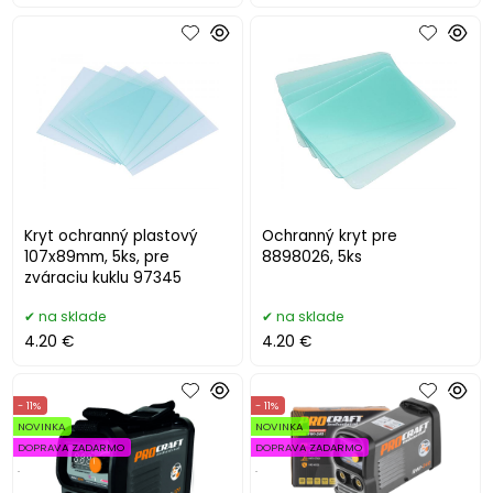
Kryt ochranný plastový
Ochranný kryt pre
107x89mm, 5ks, pre
8898026, 5ks
zváraciu kuklu 97345
na sklade
na sklade
4.20 €
4.20 €
- 11%
- 11%
NOVINKA
NOVINKA
DOPRAVA ZADARMO
DOPRAVA ZADARMO
.
.