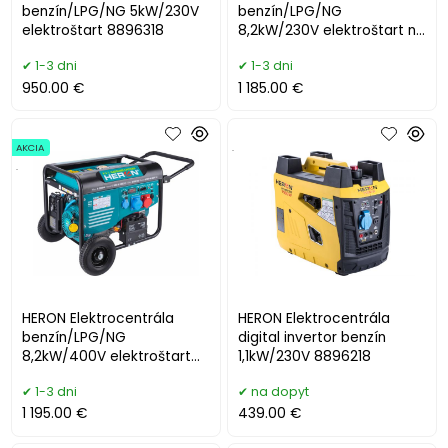
benzín/LPG/NG 5kW/230V
benzín/LPG/NG
elektroštart 8896318
8,2kW/230V elektroštart na
ATS, 8896326
1-3 dni
1-3 dni
950.00 €
1 185.00 €
AKCIA
.
.
HERON Elektrocentrála
HERON Elektrocentrála
benzín/LPG/NG
digital invertor benzín
8,2kW/400V elektroštart
1,1kW/230V 8896218
na DO 8896327
1-3 dni
na dopyt
1 195.00 €
439.00 €