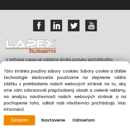
V eshope Lapex.sk nájdete širokú ponuku spoľahlivého
náradia pre domácich majstrov aj profesionálne náradie
Táto stránka používa súbory cookies. Súbory cookie a ďalšie
pre podniky a remeselníkov.
technológie sledovania používame na zlepšenie vášho
zážitku z prehliadania našich webových stránok na to, aby
sme vám zobrazovali prispôsobený obsah a cielené reklamy,
KONTAKTUJTE NÁS
na analýzu návštevnosti našich webových stránok a na
pochopenie toho, odkiaľ naši návštevníci prichádzajú.
Viac
Mob: 0902 056 000
informácií
Mail: lapex@lapex.sk
Súhlasím
Nastavenie
Odmietam