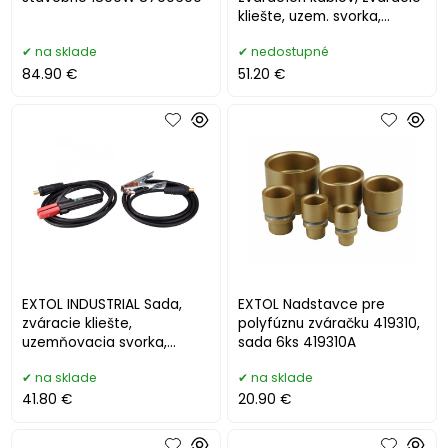
kliešte, uzem. svorka,
25mm2, 3m, max. 200A
na sklade
nedostupné
8798222
84.90 €
51.20 €
EXTOL INDUSTRIAL Sada,
EXTOL Nadstavce pre
zváracie kliešte,
polyfúznu zváračku 419310,
uzemňovacia svorka,
sada 6ks 419310A
16mm2, 3m, max. 160A
na sklade
na sklade
8798221
41.80 €
20.90 €