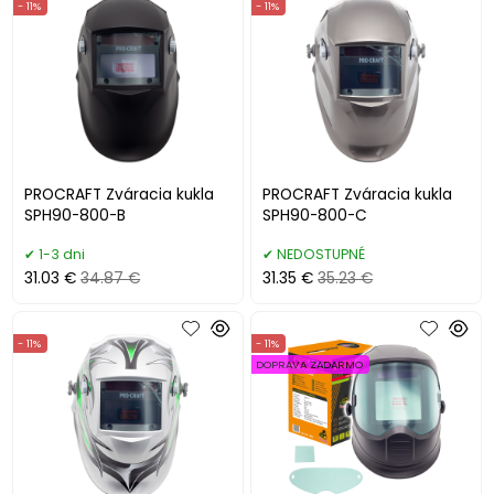
- 11%
- 11%
PROCRAFT Zváracia kukla
PROCRAFT Zváracia kukla
SPH90-800-B
SPH90-800-C
1-3 dni
NEDOSTUPNÉ
31.03 €
34.87 €
31.35 €
35.23 €
- 11%
- 11%
DOPRAVA ZADARMO