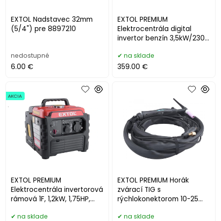
EXTOL Nadstavec 32mm
EXTOL PREMIUM
(5/4") pre 8897210
Elektrocentrála digital
invertor benzín 3,5kW/230V
8895550
nedostupné
na sklade
6.00 €
359.00 €
AKCIA
.
EXTOL PREMIUM
EXTOL PREMIUM Horák
Elektrocentrála invertorová
zvárací TIG s
rámová 1F, 1,2kW, 1,75HP,
rýchlokonektorom 10-25
ručný štart 8895551
pre typ 8896025, 8898271
na sklade
na sklade