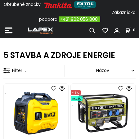
Obľúbené značky
Zákaznícka
podpora
+421 902 056 000
0
5 STAVBA A ZDROJE ENERGIE
Filter
.
- 8%
AKCIA
.