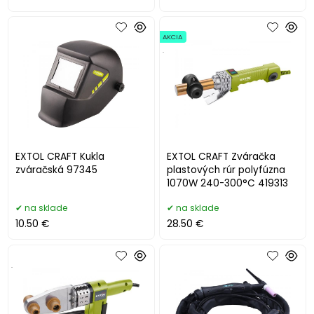
AKCIA
.
EXTOL CRAFT Kukla
EXTOL CRAFT Zváračka
zváračská 97345
plastových rúr polyfúzna
1070W 240-300°C 419313
na sklade
na sklade
10.50 €
28.50 €
.