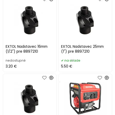
EXTOL Nadstavec 16mm
EXTOL Nadstavec 25mm
(1/2") pre 8897210
(1") pre 8897210
nedostupné
na sklade
3.20 €
5.50 €
.