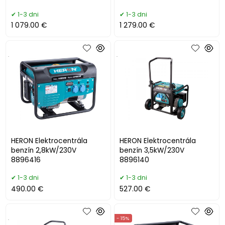
diaľ.ovládanie
1-3 dni
1-3 dni
1 079.00 €
1 279.00 €
.
.
HERON Elektrocentrála
HERON Elektrocentrála
benzín 2,8kW/230V
benzín 3,5kW/230V
8896416
8896140
1-3 dni
1-3 dni
490.00 €
527.00 €
.
- 15%