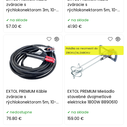
zváracie s
zváracie s
rýchlokonektorom 3m, 10-
rýchlokonektorom 5m, 10-
25pre typ 8898224-225 2-
25pre typ 8898224-225 2-
na sklade
na sklade
dielna sada 8898225
dielna sada 8898221
57.00 €
41.90 €
.
Položka sa nezmestí do
ZBOXU/ALZABOXU
EXTOL PREMIUM Káble
EXTOL PREMIUM Miešadlo
zváracie s
stavebné dvojmetlové
rýchlokonektorom 5m, 10-
elektricke 1800W 8890610
25pre typ 8898224-225 2-
nedostupne
na sklade
dielna sada 8898226
76.80 €
159.00 €