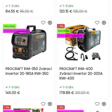
1-3 dni
1-3 dni
84.55 €
95.00 €
120.15 €
135.00 €
NOVINKA
- 11%
DOPRAVA ZADARMO
NOVINKA
.
DOPRAVA ZADARMO
.
PROCRAFT RWI-350 Zvárací
PROCRAFT RWI-400
invertor 20-180A RWI-350
Zvárací invertor 20-200A
RWI-400
1-3 dni
1-3 dni
145.00 €
178.89 €
201.00 €
- 11%
- 11%