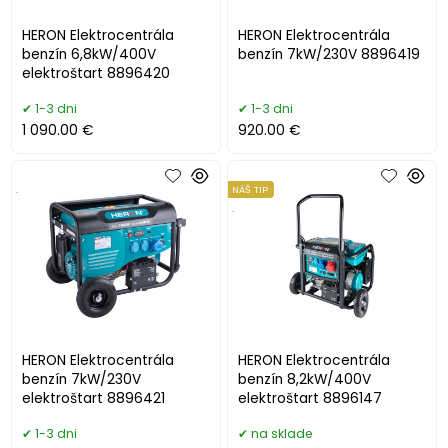
HERON Elektrocentrála
HERON Elektrocentrála
benzín 6,8kW/400V
benzín 7kW/230V 8896419
elektroštart 8896420
1-3 dni
1-3 dni
1 090.00 €
920.00 €
.
NÁŠ TIP
.
HERON Elektrocentrála
HERON Elektrocentrála
benzín 7kW/230V
benzín 8,2kW/400V
elektroštart 8896421
elektroštart 8896147
1-3 dni
na sklade