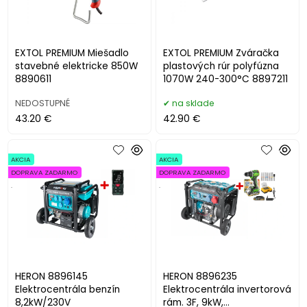
EXTOL PREMIUM Miešadlo
EXTOL PREMIUM Zváračka
stavebné elektricke 850W
plastových rúr polyfúzna
8890611
1070W 240-300°C 8897211
NEDOSTUPNÉ
na sklade
43.20 €
42.90 €
AKCIA
AKCIA
DOPRAVA ZADARMO
DOPRAVA ZADARMO
.
.
HERON 8896145
HERON 8896235
Elektrocentrála benzín
Elektrocentrála invertorová
8,2kW/230V
rám. 3F, 9kW,