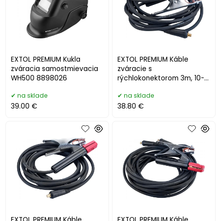
EXTOL PREMIUM Kukla
EXTOL PREMIUM Káble
zváracia samostmievacia
zváracie s
WH500 8898026
rýchlokonektorom 3m, 10-
25pre typ 8898224-225 2-
na sklade
na sklade
dielna sada 8898220
39.00 €
38.80 €
EXTOL PREMIUM Káble
EXTOL PREMIUM Káble