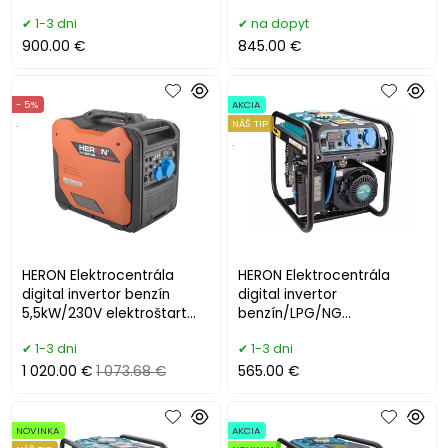
DO 8896222
8896221
1-3 dni
na dopyt
900.00 €
845.00 €
- 5%
AKCIA
.
NÁŠ TIP
.
HERON Elektrocentrála
HERON Elektrocentrála
digital invertor benzín
digital invertor
5,5kW/230V elektroštart
benzín/LPG/NG
8896227
3,7kW/230V 8896231
1-3 dni
1-3 dni
1 020.00 €
1 073.68 €
565.00 €
NOVINKA
AKCIA