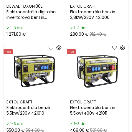
DEWALT DXGNi30E
EXTOL CRAFT
Elektrocentrála digitalna
Elektrocentrála benzín
invertorová benzín
2,8kW/230V 421000
3,4kW/230V
1-3 dni
1-3 dni
1 271.80 €
288.00 €
312.40 €
- 8%
- 7%
.
.
EXTOL CRAFT
EXTOL CRAFT
Elektrocentrála benzín
Elektrocentrála benzín
5,5kW/230V 421010
5,5kW/400V 421011
1-3 dni
1-3 dni
550.00 €
594.60 €
469.00 €
501.60 €