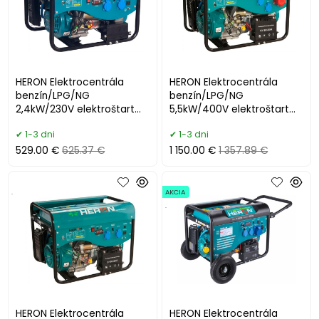
HERON Elektrocentrála
HERON Elektrocentrála
benzín/LPG/NG
benzín/LPG/NG
2,4kW/230V elektroštart
5,5kW/400V elektroštart
8896317
8896319
1-3 dni
1-3 dni
529.00 €
625.37 €
1 150.00 €
1 357.89 €
.
AKCIA
.
HERON Elektrocentrála
HERON Elektrocentrála