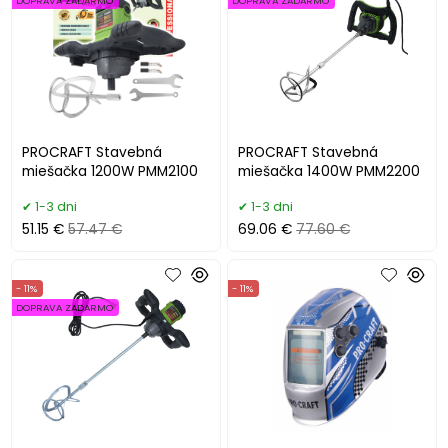
DOPRAVA ZADARMO
DOPRAVA ZADARMO
PROCRAFT Stavebná
PROCRAFT Stavebná
miešačka 1200W PMM2100
miešačka 1400W PMM2200
1-3 dni
1-3 dni
51.15 €
57.47 €
69.06 €
77.60 €
- 11%
- 11%
DOPRAVA ZADARMO