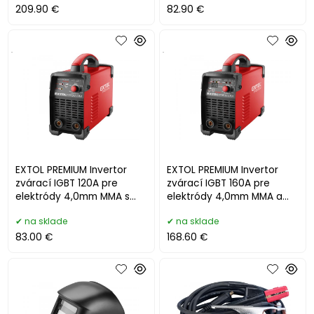
209.90 €
82.90 €
.
.
EXTOL PREMIUM Invertor
EXTOL PREMIUM Invertor
zvárací IGBT 120A pre
zvárací IGBT 160A pre
elektródy 4,0mm MMA s
elektródy 4,0mm MMA a
káblami 8896024
TIG s káblami 8896025
na sklade
na sklade
83.00 €
168.60 €