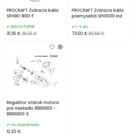
PROCRAFT Zváracia kukla
PROCRAFT Zváracia kukla
SPH90-800-F
priemyselná SPH1000 ind
NEDOSTUPNÉ
1-3 dni
31.35 €
35.23 €
73.50 €
82.58 €
Regulátor otáčok motora
pre miešadlo 8890601 -
8890601-3
na objednávku
12.20 €