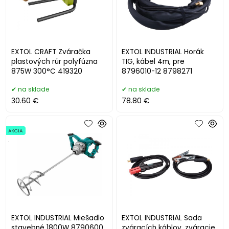
EXTOL CRAFT Zváračka
EXTOL INDUSTRIAL Horák
plastových rúr polyfúzna
TIG, kábel 4m, pre
875W 300°C 419320
8796010-12 8798271
na sklade
na sklade
30.60 €
78.80 €
AKCIA
.
EXTOL INDUSTRIAL Miešadlo
EXTOL INDUSTRIAL Sada
stavebné 1800W 8790600
zváracích káblov, zváracie