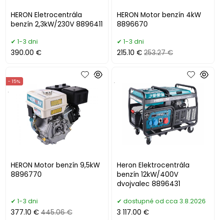
HERON Eletrocentrála
HERON Motor benzín 4kW
benzín 2,3kW/230V 8896411
8896670
1-3 dni
1-3 dni
390.00 €
215.10 €
253.27 €
- 15%
.
.
HERON Motor benzín 9,5kW
Heron Elektrocentrála
8896770
benzín 12kW/400V
dvojvalec 8896431
1-3 dni
dostupné od cca 3.8.2026
377.10 €
445.06 €
3 117.00 €