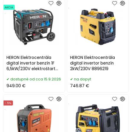
AKCIA
.
.
HERON Elektrocentrála
HERON Elektrocentrála
digital invertor benzín 1F
digital invertor benzín
6,5kW/230V elektroštart
2kW/230V 8896219
8896233
dostupné od cca 15.9.2026
na dopyt
949.00 €
746.87 €
- 5%
.
.