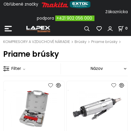
Obľúbené značky
Zákaznícka
podpora
+421 902 056 000
0
KOMPRESORY A VZDUCHOVÉ NÁRADIE
Brúsky
Priame brúsky
Priame brúsky
Filter
.
.