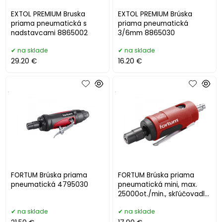
EXTOL PREMIUM Bruska
EXTOL PREMIUM Brúska
priama pneumatická s
priama pneumatická
nadstavcami 8865002
3/6mm 8865030
na sklade
na sklade
29.20 €
16.20 €
.
.
FORTUM Brúska priama
FORTUM Brúska priama
pneumatická 4795030
pneumatická mini, max.
25000ot./min., skľúčovadlo
3mm a 6mm 4795035
na sklade
na sklade