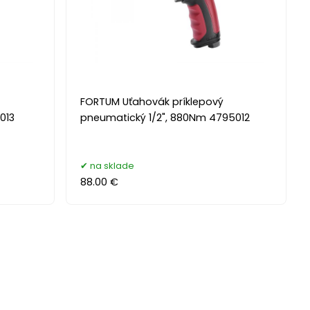
FORTUM Uťahovák príklepový
013
pneumatický 1/2", 880Nm 4795012
na sklade
88.00 €