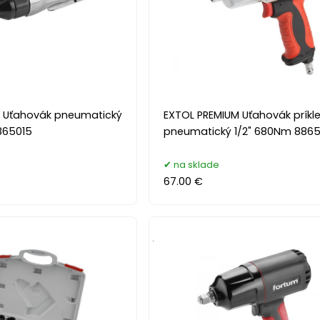
 Uťahovák pneumatický
EXTOL PREMIUM Uťahovák príkl
865015
pneumatický 1/2" 680Nm 8865
na sklade
67.00 €
.