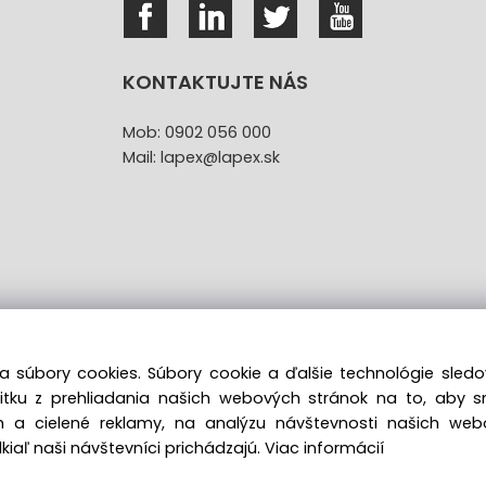
KONTAKTUJTE NÁS
Mob: 0902 056 000
Mail: lapex@lapex.sk
a súbory cookies. Súbory cookie a ďalšie technológie sle
žitku z prehliadania našich webových stránok na to, aby 
túpenie od kúpnej zmluvy uzavretej na diaľku bez registr
 a cielené reklamy, na analýzu návštevnosti našich we
iaľ naši návštevníci prichádzajú.
Viac informácií