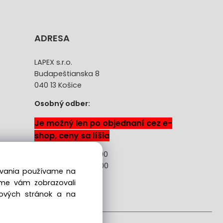
ADRESA
LAPEX s.r.o.
Budapeštianska 8
040 13 Košice
Osobný odber:
Je možný len po objednaní cez e-
shop, ceny sa líšia
Pon-Pia: 08:00 -18:00
Sobota: 08:00 - 13:00
dovania používame na
sme vám zobrazovali
ácie
bových stránok a na