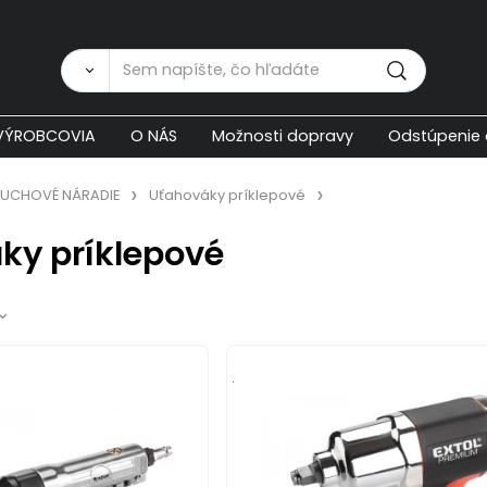
Zákaznícka p
VÝROBCOVIA
O NÁS
Možnosti dopravy
Odstúpenie 
UCHOVÉ NÁRADIE
Uťahováky príklepové
ky príklepové
.