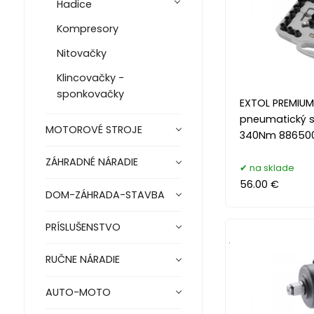
Hadice
Kompresory
Nitovačky
Klincovačky -
sponkovačky
EXTOL PREMIUM
pneumatický s
MOTOROVÉ STROJE
340Nm 88650
ZÁHRADNÉ NÁRADIE
na sklade
56.00 €
DOM-ZÁHRADA-STAVBA
PRÍSLUŠENSTVO
.
RUČNE NÁRADIE
AUTO-MOTO