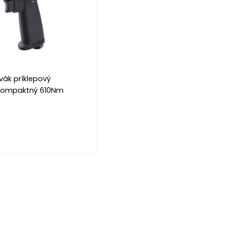
ák príklepový
kompaktný 610Nm