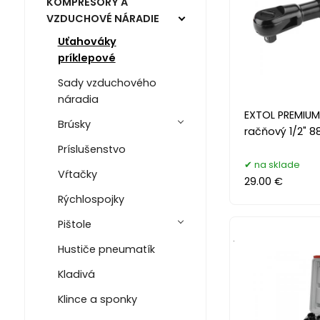
KOMPRESORY A
VZDUCHOVÉ NÁRADIE
Uťahováky
príklepové
Sady vzduchového
náradia
EXTOL PREMIUM
Brúsky
račňový 1/2" 8
Príslušenstvo
na sklade
Vŕtačky
29.00 €
Rýchlospojky
Pištole
.
Hustiče pneumatík
Kladivá
Klince a sponky