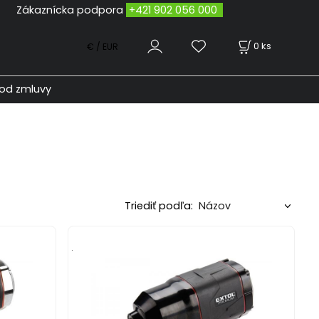
odpora
+421 902 056 000
0
ks
€ / EUR
od zmluvy
Triediť podľa:
.