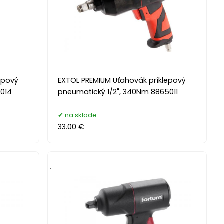
epový
EXTOL PREMIUM Uťahovák príklepový
014
pneumatický 1/2", 340Nm 8865011
na sklade
33.00 €
.