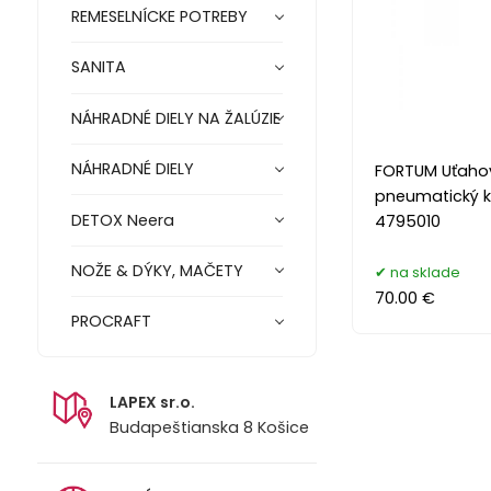
REMESELNÍCKE POTREBY
SANITA
NÁHRADNÉ DIELY NA ŽALÚZIE
NÁHRADNÉ DIELY
FORTUM Uťahov
pneumatický 
DETOX Neera
4795010
NOŽE & DÝKY, MAČETY
na sklade
70.00 €
PROCRAFT
LAPEX sr.o.
Budapeštianska 8 Košice