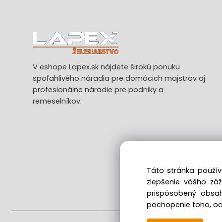
V eshope Lapex.sk nájdete širokú ponuku
spoľahlivého náradia pre domácich majstrov aj
profesionálne náradie pre podniky a
remeselníkov.
Táto stránka použív
zlepšenie vášho zá
Ods
prispôsobený obsah
pochopenie toho, odk