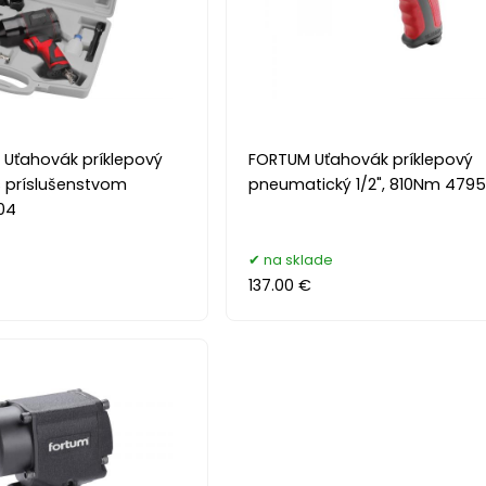
 Uťahovák príklepový
FORTUM Uťahovák príklepový
 príslušenstvom
pneumatický 1/2", 810Nm 4795
04
na sklade
137.00 €