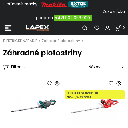
Obľúbené značky
Zákaznícka
podpora
+421 902 056 000
0
ELEKTRICKÉ NÁRADIE
Záhradné plotostrihy
Záhradné plotostrihy
Filter
.
.
Položka sa nezmestí do
ZBOXU/ALZABOXU