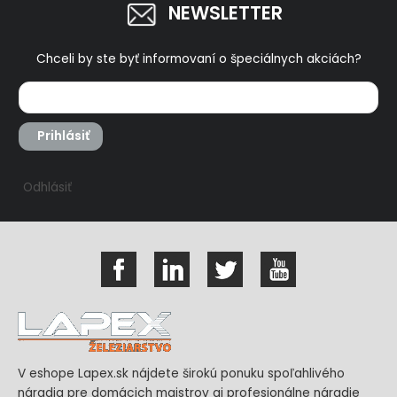
NEWSLETTER
Chceli by ste byť informovaní o špeciálnych akciách?
Prihlásiť
Odhlásiť
V eshope Lapex.sk nájdete širokú ponuku spoľahlivého
náradia pre domácich majstrov aj profesionálne náradie