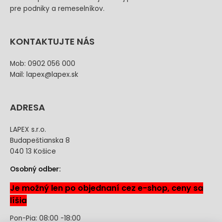
pre podniky a remeselníkov.
KONTAKTUJTE NÁS
Mob: 0902 056 000
Mail: lapex@lapex.sk
ADRESA
LAPEX s.r.o.
Budapeštianska 8
040 13 Košice
Osobný odber:
Je možný len po objednaní cez e-shop, ceny sa
líšia
Pon-Pia: 08:00 -18:00