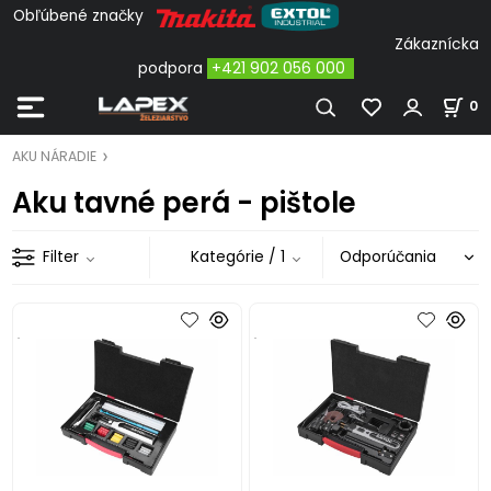
Obľúbené značky
Zákaznícka
podpora
+421 902 056 000
0
AKU NÁRADIE
Aku tavné perá - pištole
Filter
Kategórie
/ 1
.
.