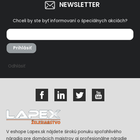
NEWSLETTER
Chceli by ste byť informovaní o špeciálnych akciách?
Prihlásiť
Odhlásiť
V eshope Lapex.sk nájdete širokú ponuku spoľahlivého
náradia pre domácich majstrov aj profesionálne náradie