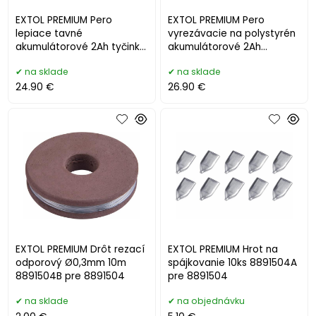
EXTOL PREMIUM Pero
EXTOL PREMIUM Pero
lepiace tavné
vyrezávacie na polystyrén
akumulátorové 2Ah tyčinky
akumulátorové 2Ah
Ø7,2mm 8891503
8891504
na sklade
na sklade
24.90 €
26.90 €
EXTOL PREMIUM Drôt rezací
EXTOL PREMIUM Hrot na
odporový Ø0,3mm 10m
spájkovanie 10ks 8891504A
8891504B pre 8891504
pre 8891504
na sklade
na objednávku