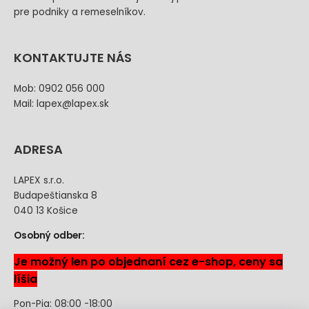
pre podniky a remeselníkov.
KONTAKTUJTE NÁS
Mob: 0902 056 000
Mail: lapex@lapex.sk
ADRESA
LAPEX s.r.o.
Budapeštianska 8
040 13 Košice
Osobný odber:
Je možný len po objednaní cez e-shop, ceny sa
líšia
Pon-Pia: 08:00 -18:00