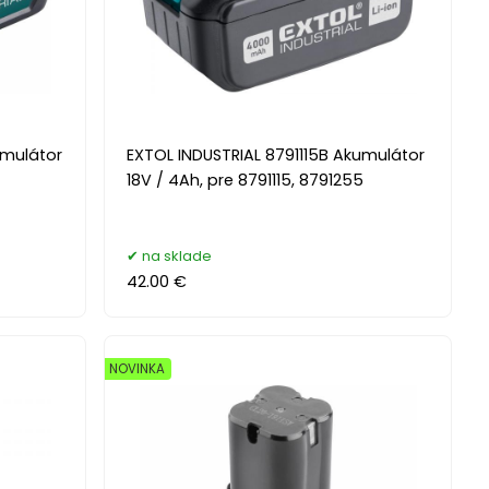
umulátor
EXTOL INDUSTRIAL 8791115B Akumulátor
18V / 4Ah, pre 8791115, 8791255
na sklade
42.00 €
NOVINKA