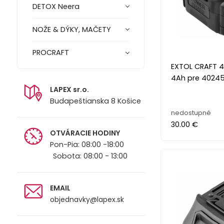
DETOX Neera
NOŽE & DÝKY, MAČETY
PROCRAFT
EXTOL CRAFT 4
4Ah pre 4024
LAPEX sr.o.
Budapeštianska 8 Košice
nedostupné
30.00 €
OTVÁRACIE HODINY
Pon-Pia: 08:00 -18:00
Sobota: 08:00 - 13:00
EMAIL
objednavky@lapex.sk