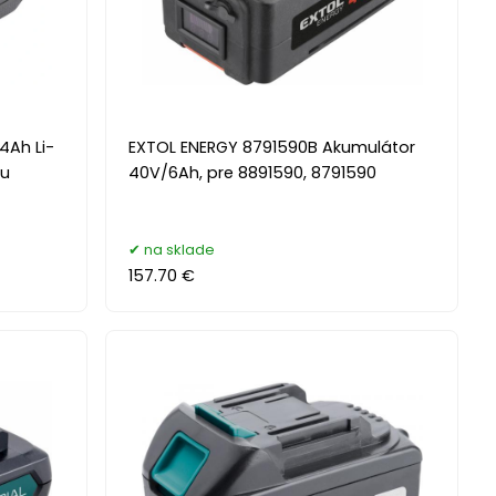
4Ah Li-
EXTOL ENERGY 8791590B Akumulátor
vu
40V/6Ah, pre 8891590, 8791590
na sklade
157.70 €