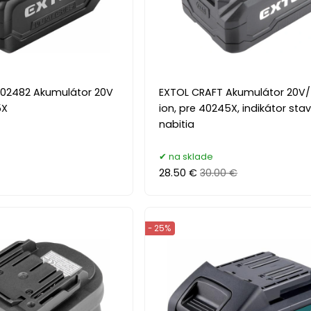
02482 Akumulátor 20V
EXTOL CRAFT Akumulátor 20V/
5X
ion, pre 40245X, indikátor sta
nabitia
na sklade
28.50 €
30.00 €
- 25%