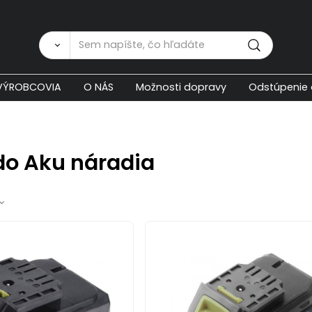
Zákaznícka p
VÝROBCOVIA
O NÁS
Možnosti dopravy
Odstúpenie 
do Aku náradia