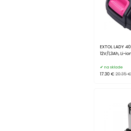
EXTOL LADY 40
12V/1,3Ah, Li-i
na sklade
17.30 €
20.35 