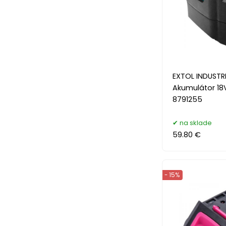
EXTOL INDUSTRI
Akumulátor 18V
8791255
na sklade
59.80 €
- 15%