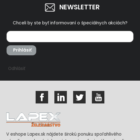
NEWSLETTER
Chceli by ste byť informovaní o špeciálnych akciách?
Prihlásiť
Odhlásiť
V eshope Lapex.sk nájdete širokú ponuku spoľahlivého