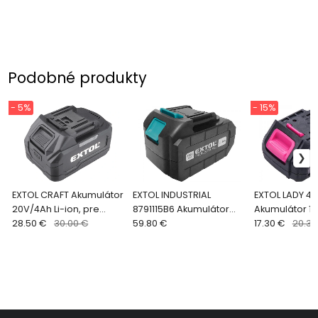
Podobné produkty
- 5%
- 15%
EXTOL CRAFT Akumulátor
EXTOL INDUSTRIAL
EXTOL LADY 40
20V/4Ah Li-ion, pre
8791115B6 Akumulátor
Akumulátor 12
40245X, indikátor stavu
28.50 €
30.00 €
18V / 6Ah, pre 8791115,
59.80 €
ion, pre 40240
17.30 €
20.35
nabitia
8791255