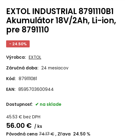
EXTOL INDUSTRIAL 8791110B1
Akumulátor 18V/2Ah, Li-ion,
pre 8791110
- 24.50%
Výrobca:
EXTOL
Záručná doba:
24 mesiacov
Kód:
8791110B1
EAN:
8595703600944
Dostupnosť:
na sklade
45.53
€
bez DPH
56.00
€
ks
Pôvodná cena
74.17
€
Zľava
24.50
%