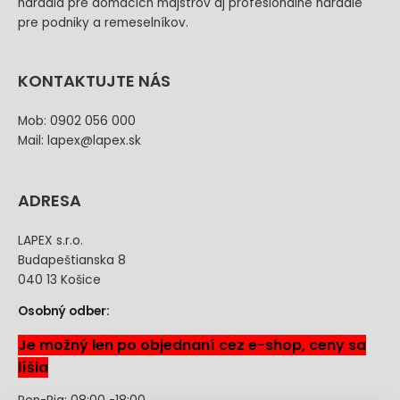
náradia pre domácich majstrov aj profesionálne náradie
pre podniky a remeselníkov.
KONTAKTUJTE NÁS
Mob: 0902 056 000
Mail: lapex@lapex.sk
ADRESA
LAPEX s.r.o.
Budapeštianska 8
040 13 Košice
Osobný odber:
Je možný len po objednaní cez e-shop, ceny sa
líšia