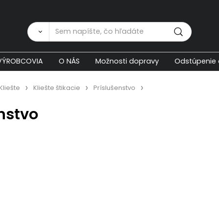
Zákaznícka p
VÝROBCOVIA
O NÁS
Možnosti dopravy
Odstúpenie 
Kliešte
Kliešte štikacie
Príslušenstvo
nstvo