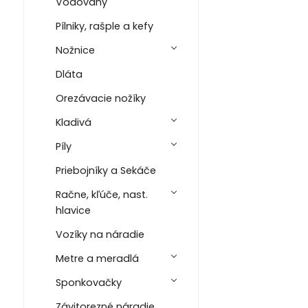
Vodováhy
Pílniky, rašple a kefy
Nožnice
Dláta
Orezávacie nožíky
Kladivá
Píly
Priebojníky a Sekáče
Račne, kľúče, nast.
hlavice
Vozíky na náradie
Metre a meradlá
Sponkovačky
Závitorezné náradie