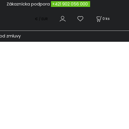
odpora
+421 902 056 000
0
ks
€ / EUR
od zmluvy