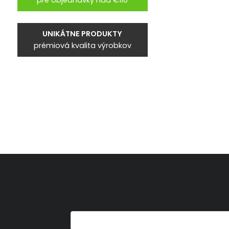
pre objednávky nad €110
UNIKÁTNE PRODUKTY
prémiová kvalita výrobkov